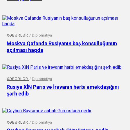
XƏBƏRLƏR
/
Diplomatiya
Moskva Qafanda Rusiyanın baş konsulluğunun
açılması haqda
XƏBƏRLƏR
/
Diplomatiya
Rusiya XİN Paris və İrəvanın hərbi əməkdaşığını
şərh edib
XƏBƏRLƏR
/
Diplomatiya