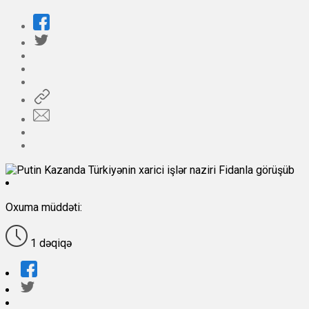
Oxuma müddəti:
1 dəqiqə