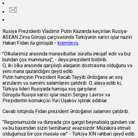
Rusiya Prezidenti Vladimir Putin Kazanda keçirilən Rusiya-
ASEAN Zirvə Görüşü çərçivəsində Türkiyənin xarici işlər naziri
Hakan Fidan ilə görüşüb -
kremlin.ru
.
"Ölkələrimiz arasında münasibətlər sürətlə inkişaf edir və biz
bundan çox məmnunuq", - deyə prezident bildirib.
O, iki ölkə arasında qarşılıqlı əlaqənin dostcasına olduğunu və
yeni məna qazandığını qeyd edib.
Putin həmçinin Prezident Rəcəb Tayyib Ərdoğana ən xoş
arzularını və səmimi salamlarını çatdırıb. O, əlavə edib ki,
Türkiyə lideri Rusiyada həmişə xoş qarşılanır.
Görüşdə Rusiya xarici işlər naziri Sergey Lavrov və
Prezidentin köməkçisi Yuri Uşakov iştirak ediblər.
Cavab nitqində Fidan prezident Ərdoğanın salamını çatdırıb.
"Regionumuzda və dünyada çox gərgin beynəlxalq gündəm var
və bu baxımdan sizin təcrübəniz əvəzsizdir. Müzakirə etməli
olduğumuz bir çox məsələ var" - Türkiyə XİN rəhbəri qeyd edib.