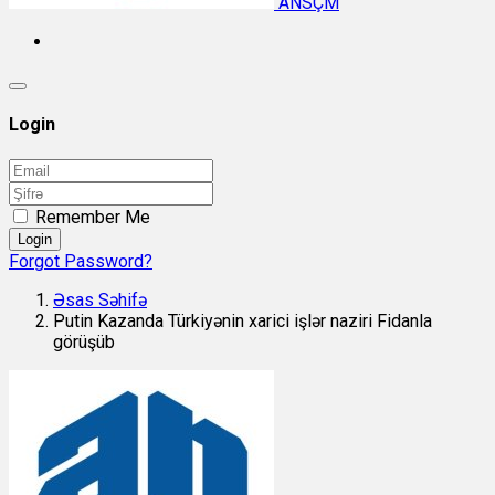
ANSÇM
Login
Remember Me
Login
Forgot Password?
Əsas Səhifə
Putin Kazanda Türkiyənin xarici işlər naziri Fidanla
görüşüb