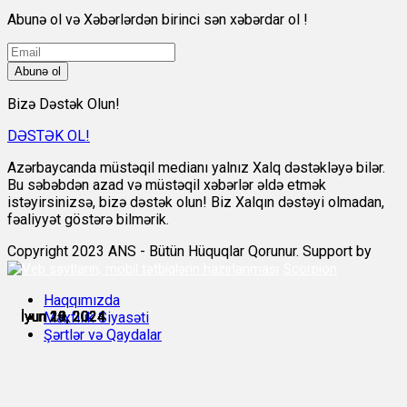
Abunə ol və Xəbərlərdən birinci sən xəbərdar ol !
Abunə ol
Bizə Dəstək Olun!
DƏSTƏK OL!
Azərbaycanda müstəqil medianı yalnız Xalq dəstəkləyə bilər.
Bu səbəbdən azad və müstəqil xəbərlər əldə etmək
istəyirsinizsə, bizə dəstək olun! Biz Xalqın dəstəyi olmadan,
fəaliyyət göstərə bilmərik.
Copyright 2023 ANS - Bütün Hüquqlar Qorunur. Support by
Scorpion
Haqqımızda
İyun 11, 2024
İyun 19, 2024
İyun 19, 2024
İyun 20, 2024
İyun 20, 2024
İyun 26, 2024
Məxfilik Siyasəti
Şərtlər və Qaydalar