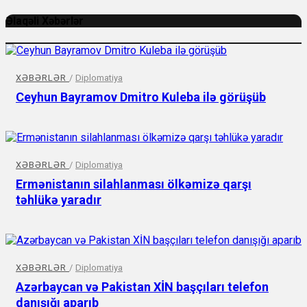
Əlaqəli Xəbərlər
XƏBƏRLƏR
/
Diplomatiya
Ceyhun Bayramov Dmitro Kuleba ilə görüşüb
XƏBƏRLƏR
/
Diplomatiya
Ermənistanın silahlanması ölkəmizə qarşı
təhlükə yaradır
XƏBƏRLƏR
/
Diplomatiya
Azərbaycan və Pakistan XİN başçıları telefon
danışığı aparıb