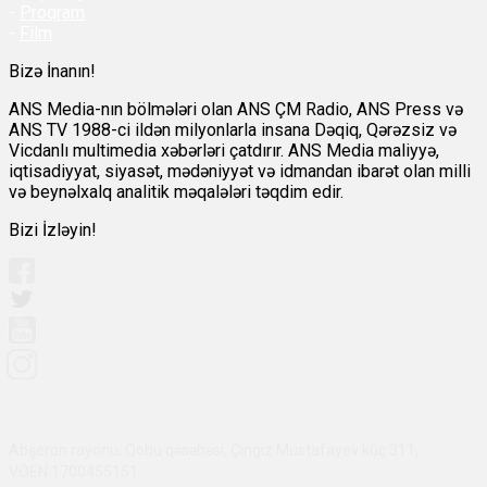
-
Proqram
-
Film
Bizə İnanın!
ANS Media-nın bölmələri olan ANS ÇM Radio, ANS Press və
ANS TV 1988-ci ildən milyonlarla insana Dəqiq, Qərəzsiz və
Vicdanlı multimedia xəbərləri çatdırır. ANS Media maliyyə,
iqtisadiyyat, siyasət, mədəniyyət və idmandan ibarət olan milli
və beynəlxalq analitik məqalələri təqdim edir.
Bizi İzləyin!
Abşeron rayonu, Qobu qəsəbəsi, Çingiz Mustafayev küç 311,
VÖEN:1700455151