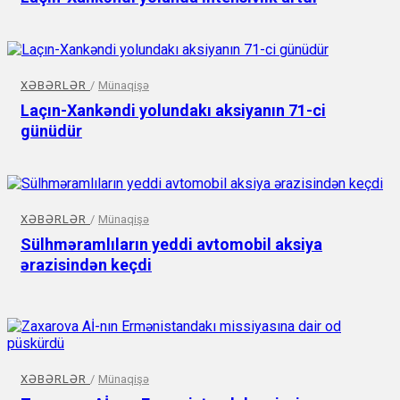
XƏBƏRLƏR
/
Münaqişə
Laçın-Xankəndi yolundakı aksiyanın 71-ci
günüdür
XƏBƏRLƏR
/
Münaqişə
Sülhməramlıların yeddi avtomobil aksiya
ərazisindən keçdi
XƏBƏRLƏR
/
Münaqişə