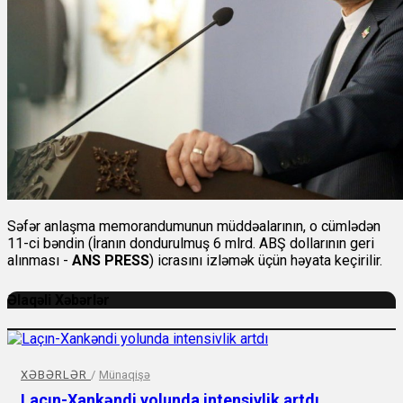
Səfər anlaşma memorandumunun müddəalarının, o cümlədən
11-ci bəndin (İranın dondurulmuş 6 mlrd. ABŞ dollarının geri
alınması -
ANS PRESS
) icrasını izləmək üçün həyata keçirilir.
Əlaqəli Xəbərlər
XƏBƏRLƏR
/
Münaqişə
Laçın-Xankəndi yolunda intensivlik artdı