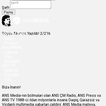
Şərh
Paylaş
Döyüş Alnınıza Yazılıb! 2/216
ANS
ÇM Radio
-
Yayım
- Proqram
ANS
PRESS
-
Xəbərlər
-
Bloq
-
Müsahibə
ANS
TV
-
Reportaj
-
Proqram
-
Film
Bizə İnanın!
ANS Media-nın bölmələri olan ANS ÇM Radio, ANS Press və
ANS TV 1988-ci ildən milyonlarla insana Dəqiq, Qərəzsiz və
Vicdanlı multimedia xəbərləri çatdırır. ANS Media maliyyə,