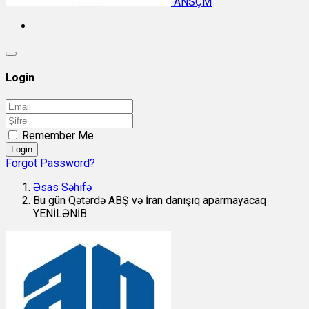
ANSÇM
Login
Remember Me
Login
Forgot Password?
Əsas Səhifə
Bu gün Qətərdə ABŞ və İran danışıq aparmayacaq
YENİLƏNİB