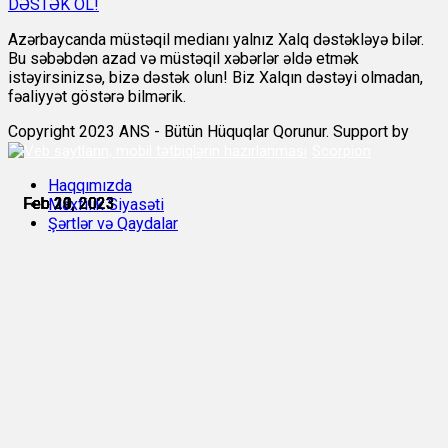
DƏSTƏK OL!
Azərbaycanda müstəqil medianı yalnız Xalq dəstəkləyə bilər.
Bu səbəbdən azad və müstəqil xəbərlər əldə etmək
istəyirsinizsə, bizə dəstək olun! Biz Xalqın dəstəyi olmadan,
fəaliyyət göstərə bilmərik.
Copyright 2023 ANS - Bütün Hüquqlar Qorunur. Support by
Scorpion
Haqqımızda
Feb 19, 2023
Feb 20, 2023
Feb 20, 2023
Feb 20, 2023
Feb 21, 2023
Feb 21, 2023
Məxfilik Siyasəti
Şərtlər və Qaydalar