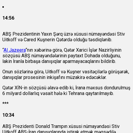
14:56
ABŞ Prezidentinin Yaxın Şərq üzrə xüsusi nümayəndəsi Stiv
Uitkoff və Cared Kuşnerin Qətərdə olduğu təsdiqlənib.
“
Al Jazeera
“nın xəbərinə görə, Qətər Xarici İşlər Nazirliyinin
sözçüsü ABŞ nümayəndələrinin paytaxt Dohada olduğunu,
lakin İranla birbaşa danışıqlar aparmayacaqlarını bildirib.
Onun sözlərinə görə, Uitkoff və Kuşner vasitəçilərlə görüşərək,
danışıqlar prosesinin inkişafını müzakirə edəcəklər.
Qətər XİN-in sözçüsü əlavə edib ki, İrana məxsus dondurulmuş
6 milyard dollarlıq vəsait hələ ki Tehrana qaytarılmayıb.
***
10:34
ABŞ Prezidenti Donald Trampın xüsusi nümayəndəsi Stiv
Uitkoff ABŞ-İran danışıqlarında iştirak etmək məqsədilə