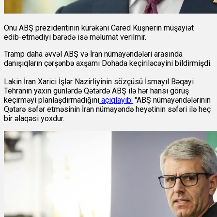
Onu ABŞ prezidentinin kürəkəni Cared Kuşnerin müşayiət
edib-etmədiyi barədə isə məlumat verilmir.
Tramp daha əvvəl ABŞ və İran nümayəndələri arasında
danışıqların çərşənbə axşamı Dohada keçiriləcəyini bildirmişdi.
Lakin İran Xarici İşlər Nazirliyinin sözçüsü İsmayıl Bəqayi
Tehranın yaxın günlərdə Qətərdə ABŞ ilə hər hansı görüş
keçirməyi planlaşdırmadığını
açıqlayıb:
"ABŞ nümayəndələrinin
Qətərə səfər etməsinin İran nümayəndə heyətinin səfəri ilə heç
bir əlaqəsi yoxdur.