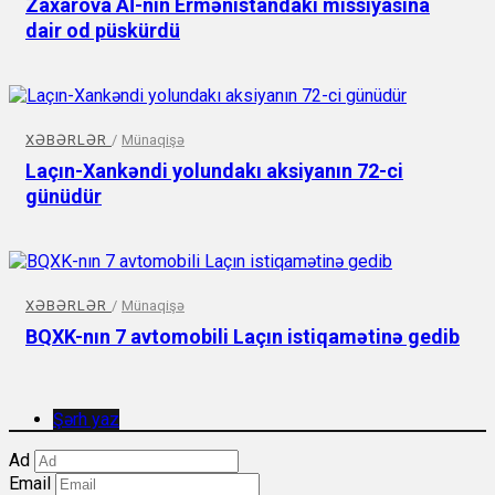
Zaxarova Aİ-nın Ermənistandakı missiyasına
dair od püskürdü
XƏBƏRLƏR
/
Münaqişə
Laçın-Xankəndi yolundakı aksiyanın 72-ci
günüdür
XƏBƏRLƏR
/
Münaqişə
BQXK-nın 7 avtomobili Laçın istiqamətinə gedib
Şərh yaz
Ad
Email