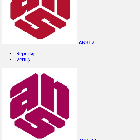
ANSTV
Reportaj
Veriliş