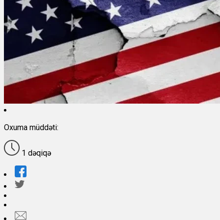
Oxuma müddəti:
1 dəqiqə