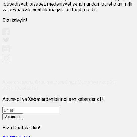
iqtisadiyyat, siyasət, mədəniyyət və idmandan ibarət olan milli
və beynəlxalq analitik məqalələri təqdim edir.
Bizi İzləyin!
Abşeron rayonu, Qobu qəsəbəsi, Çingiz Mustafayev küç 311,
VÖEN:1700455151
Abunə ol və Xəbərlərdən birinci sən xəbərdar ol !
Abunə ol
Bizə Dəstək Olun!