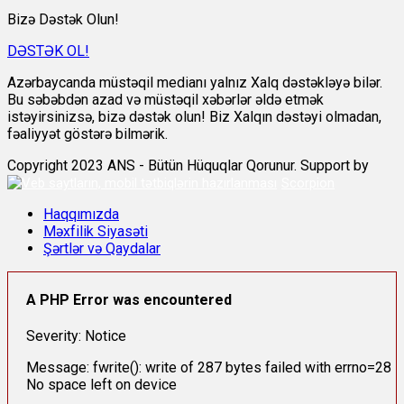
Bizə Dəstək Olun!
DƏSTƏK OL!
Azərbaycanda müstəqil medianı yalnız Xalq dəstəkləyə bilər.
Bu səbəbdən azad və müstəqil xəbərlər əldə etmək
istəyirsinizsə, bizə dəstək olun! Biz Xalqın dəstəyi olmadan,
fəaliyyət göstərə bilmərik.
Copyright 2023 ANS - Bütün Hüquqlar Qorunur. Support by
Scorpion
Haqqımızda
Məxfilik Siyasəti
Şərtlər və Qaydalar
A PHP Error was encountered
Severity: Notice
Message: fwrite(): write of 287 bytes failed with errno=28
No space left on device