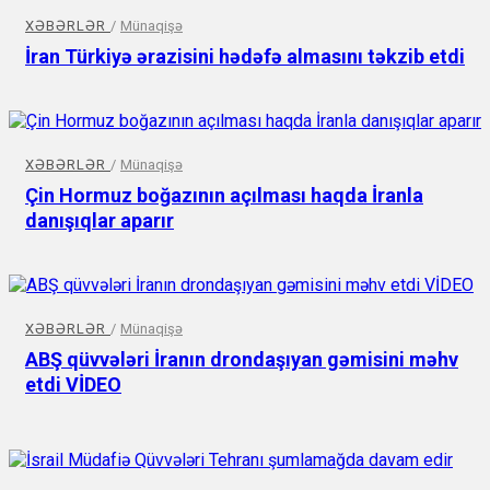
XƏBƏRLƏR
/
Münaqişə
İran Türkiyə ərazisini hədəfə almasını təkzib etdi
XƏBƏRLƏR
/
Münaqişə
Çin Hormuz boğazının açılması haqda İranla
danışıqlar aparır
XƏBƏRLƏR
/
Münaqişə
ABŞ qüvvələri İranın drondaşıyan gəmisini məhv
etdi VİDEO