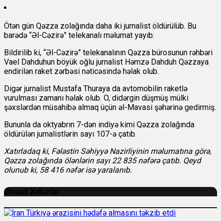
Ötən gün Qəzza zolağında daha iki jurnalist öldürülüb. Bu
barədə “Əl-Cəzirə” telekanalı məlumat yayıb.
Bildirilib ki, “Əl-Cəzirə” telekanalının Qəzza bürosunun rəhbəri
Vael Dahduhun böyük oğlu jurnalist Həmzə Dahduh Qəzzaya
endirilən raket zərbəsi nəticəsində həlak olub.
Digər jurnalist Mustafa Thuraya da avtomobilin raketlə
vurulması zamanı həlak olub. O, didərgin düşmüş mülki
şəxslərdən müsahibə almaq üçün əl-Mavasi şəhərinə gedirmiş.
Bununla da oktyabrın 7-dən indiyə kimi Qəzza zolağında
öldürülən jurnalistlərin sayı 107-ə çatıb.
Xatırladaq ki, Fələstin Səhiyyə Nazirliyinin məlumatına görə,
Qəzza zolağında ölənlərin sayı 22 835 nəfərə çatıb. Qeyd
olunub ki, 58 416 nəfər isə yaralanıb.
Əlaqəli Xəbərlər