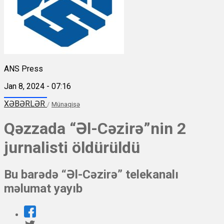
ANS Press
Jan 8, 2024 - 07:16
XƏBƏRLƏR
/
Münaqişə
Qəzzada “Əl-Cəzirə”nin 2
jurnalisti öldürüldü
Bu barədə “Əl-Cəzirə” telekanalı
məlumat yayıb