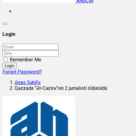
ANSÇM
Login
Remember Me
Login
Forgot Password?
Əsas Səhifə
Qəzzada “Əl-Cəzirə”nin 2 jurnalisti öldürüldü