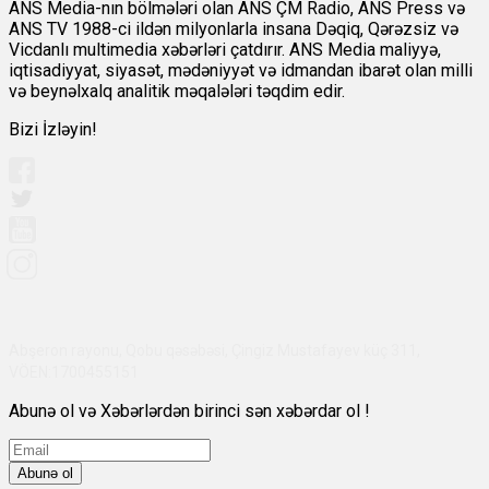
ANS Media-nın bölmələri olan ANS ÇM Radio, ANS Press və
ANS TV 1988-ci ildən milyonlarla insana Dəqiq, Qərəzsiz və
Vicdanlı multimedia xəbərləri çatdırır. ANS Media maliyyə,
iqtisadiyyat, siyasət, mədəniyyət və idmandan ibarət olan milli
və beynəlxalq analitik məqalələri təqdim edir.
Bizi İzləyin!
Abşeron rayonu, Qobu qəsəbəsi, Çingiz Mustafayev küç 311,
VÖEN:1700455151
Abunə ol və Xəbərlərdən birinci sən xəbərdar ol !
Abunə ol