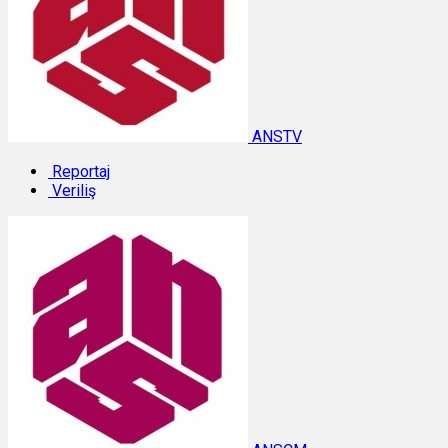
ANSTV
Reportaj
Veriliş