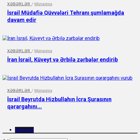
XƏBƏRLƏR
/
Münaqişə
İsrail Müdafiə Qüvvələri Tehranı şumlamağda
davam edir
XƏBƏRLƏR
/
Münaqişə
İran İsrail, Küveyt və Ərbilə zərbələr endirib
XƏBƏRLƏR
/
Münaqişə
İsrail Beyrutda Hizbullahın İcra Şurasının
qərargahını...
Şərh yaz