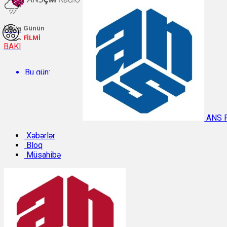
Hava
Günün
FİLMİ
BAKI
Bu gün:
Temperatur: 27°C. Rütubət: 61%.
ANS 
Sabah:
Xəbərlər
Bloq
Müsahibə
Temperatur: 29.8°C. Rütubət: 49%.