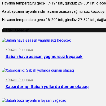
Havanın temperaturu gecə 17-19° isti, gündüz 25-30° isti olac
Azərbaycanın rayonlarında havanın əsasən yağmursuz keçəcəyi gö
Havanın temperaturu gecə 16-20° isti, gündüz 27-32° isti, dağlar
Əlaqəli Xəbərlər
XƏBƏRLƏR
/
Hava
Sabah hava əsasən yağmursuz keçəcək
XƏBƏRLƏR
/
Hava
Xəbərdarlıq: Sabah yollarda duman olacaq