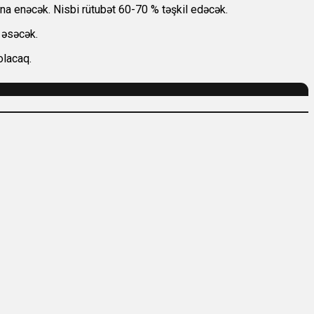
a enəcək. Nisbi rütubət 60-70 % təşkil edəcək.
 əsəcək.
olacaq.