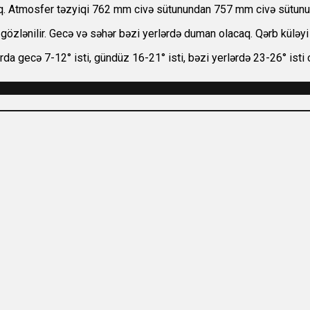
aq. Atmosfer təzyiqi 762 mm civə sütunundan 757 mm civə sütunun
zlənilir. Gecə və səhər bəzi yerlərdə duman olacaq. Qərb küləyi
da gecə 7-12° isti, gündüz 16-21° isti, bəzi yerlərdə 23-26° isti 