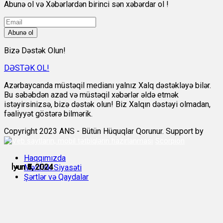
Abunə ol və Xəbərlərdən birinci sən xəbərdar ol !
Abunə ol
Bizə Dəstək Olun!
DƏSTƏK OL!
Azərbaycanda müstəqil medianı yalnız Xalq dəstəkləyə bilər.
Bu səbəbdən azad və müstəqil xəbərlər əldə etmək
istəyirsinizsə, bizə dəstək olun! Biz Xalqın dəstəyi olmadan,
fəaliyyət göstərə bilmərik.
Copyright 2023 ANS - Bütün Hüquqlar Qorunur. Support by
Scorpion
Haqqımızda
İyun 4, 2024
İyun 5, 2024
İyun 6, 2024
İyun 7, 2024
İyun 8, 2024
İyun 8, 2024
Məxfilik Siyasəti
Şərtlər və Qaydalar