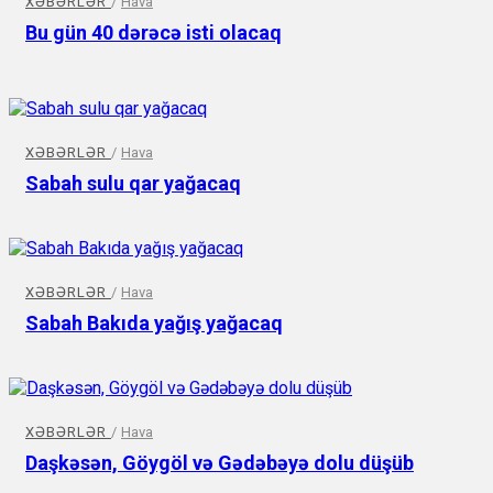
XƏBƏRLƏR
/
Hava
Bu gün 40 dərəcə isti olacaq
XƏBƏRLƏR
/
Hava
Sabah sulu qar yağacaq
XƏBƏRLƏR
/
Hava
Sabah Bakıda yağış yağacaq
XƏBƏRLƏR
/
Hava
Daşkəsən, Göygöl və Gədəbəyə dolu düşüb