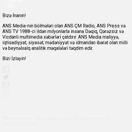
-
Film
Bizə İnanın!
ANS Media-nın bölmələri olan ANS ÇM Radio, ANS Press və
ANS TV 1988-ci ildən milyonlarla insana Dəqiq, Qərəzsiz və
Vicdanlı multimedia xəbərləri çatdırır. ANS Media maliyyə,
iqtisadiyyat, siyasət, mədəniyyət və idmandan ibarət olan milli
və beynəlxalq analitik məqalələri təqdim edir.
Bizi İzləyin!
Abşeron rayonu, Qobu qəsəbəsi, Çingiz Mustafayev küç 311,
VÖEN:1700455151