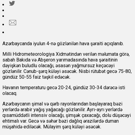
Azərbaycanda iyulun 4-nə gözlənilən hava şəraiti açıqlanıb.
Milli Hidrometeorologiya Xidmətindən verilən məlumata görə,
sabah Bakıda və Abşeron yarımadasında hava şəraitinin
dəyişkən buludlu olacağı, əsasən yağmursuz keçəcəyi
gözlənilir. Cənub-şərq küləyi əsəcək. Nisbi rütubət gecə 75-80,
gündüz 50-55 faiz təşkil edəcək.
Havanın temperaturu gecə 20-24, gündüz 30-34 dərəcə isti
olacaq.
Azərbaycanın şimal və qərb rayonlarından başlayaraq bəzi
yerlərdə arabir yağış yağacağı gözlənilir. Ayrı-ayrı yerlərdə
qısamüddətli intensiv olacağı, şimşək çaxacağı, dolu düşəcəyi
ehtimalı var. Gecə və səhər bəzi dağlıq ərazilərdə duman
müşahidə ediləcək. Mülayim şərq küləyi əsəcək.