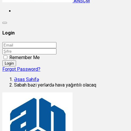
ANSÇM
Login
Remember Me
Login
Forgot Password?
Əsas Səhifə
Sabah bəzi yerlərdə hava yağıntılı olacaq