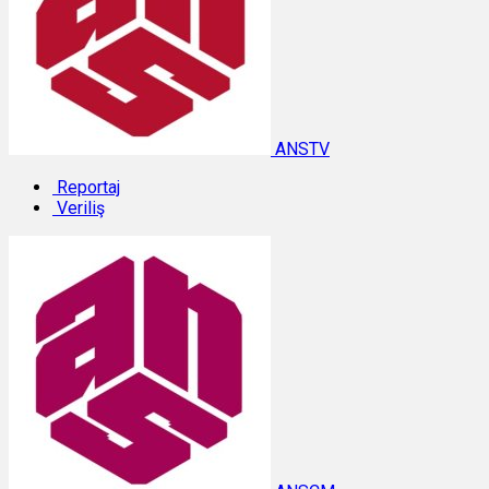
ANSTV
Reportaj
Veriliş