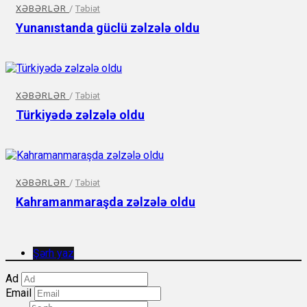
XƏBƏRLƏR
/
Təbiət
Yunanıstanda güclü zəlzələ oldu
XƏBƏRLƏR
/
Təbiət
Türkiyədə zəlzələ oldu
XƏBƏRLƏR
/
Təbiət
Kahramanmaraşda zəlzələ oldu
Şərh yaz
Ad
Email