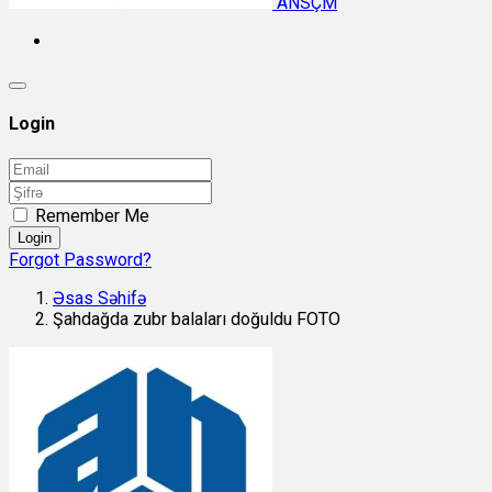
ANSÇM
Login
Remember Me
Login
Forgot Password?
Əsas Səhifə
Şahdağda zubr balaları doğuldu FOTO