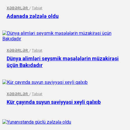
XƏBƏRLƏR
/
Təbiət
Adanada zəlzələ oldu
XƏBƏRLƏR
/
Təbiət
Dünya alimləri seysmik məsələlərin müzakirəsi
üçün Bakıdadır
XƏBƏRLƏR
/
Təbiət
Kür çayında suyun səviyyəsi xeyli qalxıb