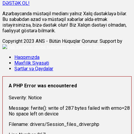
DƏSTƏK OL!
Azərbaycanda müstəqil medianı yalnız Xalq dəstəkləyə bilər.
Bu səbəbdən azad və müstəqil xəbərlər əldə etmək
istəyirsinizsə, bizə dəstək olun! Biz Xalqın dəstəyi olmadan,
fəaliyyət göstərə bilmərik.
Copyright 2023 ANS - Bütün Hüquqlar Qorunur. Support by
Scorpion
Haqqımızda
Məxfilik Siyasəti
Şərtlər və Qaydalar
A PHP Error was encountered
Severity: Notice
Message: fwrite(): write of 287 bytes failed with errno=28
No space left on device
Filename: drivers/Session_files_driver.php