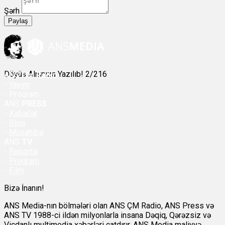
Şərh
Paylaş
Döyüş Alnınıza Yazılıb! 2/216
ANS
ÇM Radio
-
Yayım
- Proqram
ANS
PRESS
-
Xəbərlər
-
Bloq
-
Müsahibə
ANS
TV
-
Reportaj
-
Proqram
-
Film
Bizə İnanın!
ANS Media-nın bölmələri olan ANS ÇM Radio, ANS Press və
ANS TV 1988-ci ildən milyonlarla insana Dəqiq, Qərəzsiz və
Vicdanlı multimedia xəbərləri çatdırır. ANS Media maliyyə,