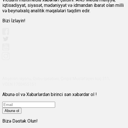
iqtisadiyyat, siyasət, mədəniyyət və idmandan ibarət olan milli
və beynəlxalq analitik məqalələri təqdim edir.
Bizi İzləyin!
Abşeron rayonu, Qobu qəsəbəsi, Çingiz Mustafayev küç 311,
VÖEN:1700455151
Abunə ol və Xəbərlərdən birinci sən xəbərdar ol !
Abunə ol
Bizə Dəstək Olun!