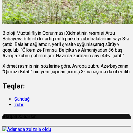
Bioloji Müxtəlifliyin Qorunması Xidmətinin rəsmisi Arzu
Babayeva bildirib ki, artıq milli parkda zubr balalarının sayı 8-ə
çatıb. Balalar sağlamdır, yerli şəraitə uyğunlaşaraq sürüyə
qoşulub: "Ölkəmizə Fransa, Belçika və Almaniyadan 36 baş
Avropa zubru gətirilmişdi. Hazırda zurbların sayı 44-ə çatıb”.
Xidmət rəsmisinin sözlərinə görə, Avropa zubru Azərbaycanın
“Qırmızı Kitab”ının yeni çapdan çıxmış 3-cü nəşrinə daxil edilib.
Teqlər:
Şahdağ
zubr
Əlaqəli Xəbərlər