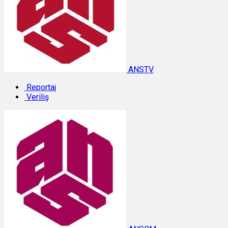
ANSTV
Reportaj
Veriliş