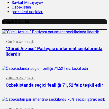
Şavkat Mirziyoyev
Özbəkistan
prezident seçkiləri
Əlaqəli Xəbərlər
XƏBƏRLƏR
/
Seçki
“Gürcü Arzusu” Partiyası parlament seçkilərində
liderdir
XƏBƏRLƏR
/
Seçki
Özbəkistanda seçici fəallığı 71,52 faiz təşkil edir