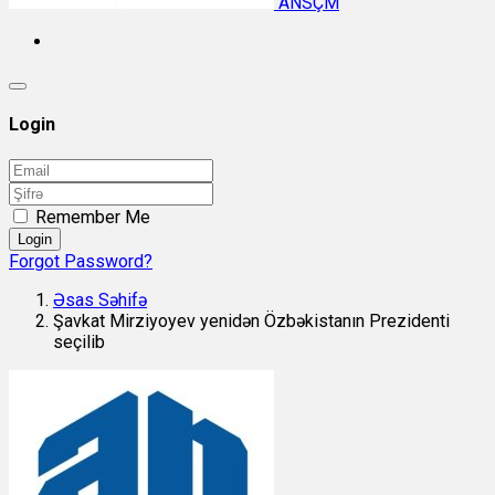
ANSÇM
Login
Remember Me
Login
Forgot Password?
Əsas Səhifə
Şavkat Mirziyoyev yenidən Özbəkistanın Prezidenti
seçilib