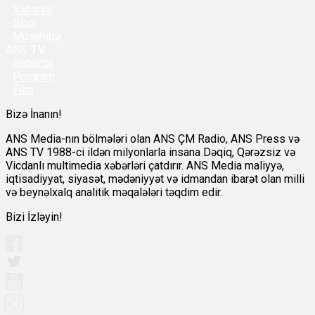
-
Xəbərlər
-
Bloq
-
Müsahibə
ANS
TV
-
Reportaj
-
Proqram
-
Film
Bizə İnanın!
ANS Media-nın bölmələri olan ANS ÇM Radio, ANS Press və
ANS TV 1988-ci ildən milyonlarla insana Dəqiq, Qərəzsiz və
Vicdanlı multimedia xəbərləri çatdırır. ANS Media maliyyə,
iqtisadiyyat, siyasət, mədəniyyət və idmandan ibarət olan milli
və beynəlxalq analitik məqalələri təqdim edir.
Bizi İzləyin!