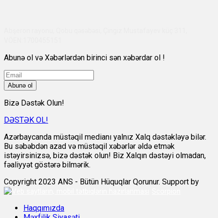
Abşeron rayonu, Qobu qəsəbəsi, Çingiz Mustafayev küç 311,
VÖEN:1700455151
Abunə ol və Xəbərlərdən birinci sən xəbərdar ol !
Abunə ol
Bizə Dəstək Olun!
DƏSTƏK OL!
Azərbaycanda müstəqil medianı yalnız Xalq dəstəkləyə bilər.
Bu səbəbdən azad və müstəqil xəbərlər əldə etmək
istəyirsinizsə, bizə dəstək olun! Biz Xalqın dəstəyi olmadan,
fəaliyyət göstərə bilmərik.
Copyright 2023 ANS - Bütün Hüquqlar Qorunur. Support by
Scorpion
Haqqımızda
Məxfilik Siyasəti