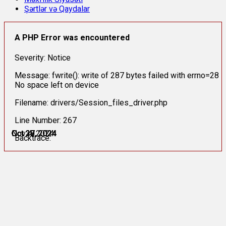
Şərtlər və Qaydalar
A PHP Error was encountered
Severity: Notice
Message: fwrite(): write of 287 bytes failed with errno=28
No space left on device
Filename: drivers/Session_files_driver.php
Line Number: 267
Oct 27, 2024
Oct 27, 2024
Oct 28, 2024
Oct 29, 2024
Oct 30, 2024
Nov 4, 2024
Backtrace: