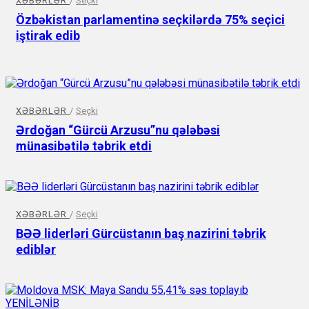
XƏBƏRLƏR
/
Seçki
Özbəkistan parlamentinə seçkilərdə 75% seçici
iştirak edib
XƏBƏRLƏR
/
Seçki
Ərdoğan “Gürcü Arzusu”nu qələbəsi
münasibətilə təbrik etdi
XƏBƏRLƏR
/
Seçki
BƏƏ liderləri Gürcüstanın baş nazirini təbrik
ediblər