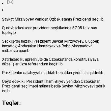
Şavkat Mirziyoyev yenidən Özbəkistanın Prezidenti seçilib.
O, növbədənkənar prezident seçkilərində 87,05 faiz səs
toplayıb.
Seçkilərdə hazırkı Prezident Şavkat Mirziyoyev, Uluğbek
İnoyatov, Abduşukur Hamzayev və Roba Mahmudova
mübarizə aparıb.
Xatırladaq ki, aprelin 30-da Özbəkistanda konstitusiyaya
düzəlişlər üzrə referendum keçirilib.
Prezidentin səlahiyyət müddəti beş ildən yeddi ilə qaldırılıb.
Qeyd edək ki, Prezident İlham Əliyev yenidən Özbəkistan
Prezidenti seçilməsi münasibətilə Şavkat Mirziyoyevi təbrik
edib.
Teqlər: