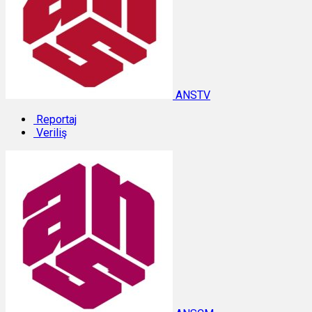
ANSTV
Reportaj
Veriliş