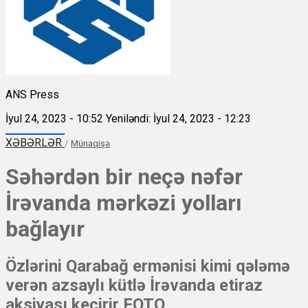
ANS Press
İyul 24, 2023 - 10:52
Yeniləndi: İyul 24, 2023 - 12:23
XƏBƏRLƏR
/
Münaqişə
Səhərdən bir neçə nəfər
İrəvanda mərkəzi yolları
bağlayır
Özlərini Qarabağ ermənisi kimi qələmə
verən azsaylı kütlə İrəvanda etiraz
aksiyası keçirir FOTO