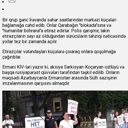
Bir qrup gənc İrəvanda səhər saatlarından mərkəzi küçələri
bağlamağa cəhd edib. Onlar Qarabağın "blokada"sına və
"humanitar böhrana"a etiraz edirlər. Polis qarışmır, lakin
etirazçıların sayı az olduğundan sürücülərin təhziqi nəticəsində
yollar tez bir zamanda açılır.
Etirazçılar vətəndaşları küçələrə çıxaraq onlara qoşulmağa
çağırıblar.
Erməni KİV-ləri yazıır ki, aksiya Sarkisyan-Koçaryan cütlüyü və
başqa rusiyapərəst qüvvələri tərəfindən təşkil edilib. Onların
məqsədi Azərbaycanla Ermənistan arasında Sülh sazişinin
imzalanmasının qarşısını almaqdır