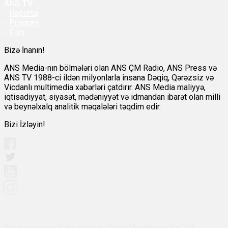
ANS
TV
-
Reportaj
-
Proqram
-
Film
Bizə İnanın!
ANS Media-nın bölmələri olan ANS ÇM Radio, ANS Press və
ANS TV 1988-ci ildən milyonlarla insana Dəqiq, Qərəzsiz və
Vicdanlı multimedia xəbərləri çatdırır. ANS Media maliyyə,
iqtisadiyyat, siyasət, mədəniyyət və idmandan ibarət olan milli
və beynəlxalq analitik məqalələri təqdim edir.
Bizi İzləyin!
Abşeron rayonu, Qobu qəsəbəsi, Çingiz Mustafayev küç 311,