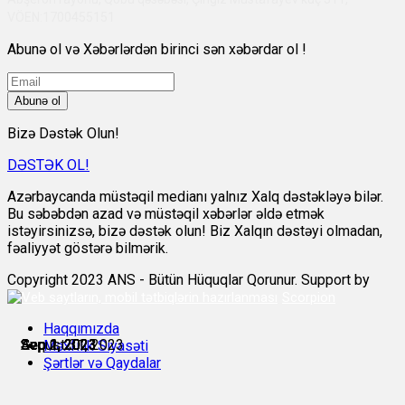
VÖEN:1700455151
Abunə ol və Xəbərlərdən birinci sən xəbərdar ol !
Abunə ol
Bizə Dəstək Olun!
DƏSTƏK OL!
Azərbaycanda müstəqil medianı yalnız Xalq dəstəkləyə bilər.
Bu səbəbdən azad və müstəqil xəbərlər əldə etmək
istəyirsinizsə, bizə dəstək olun! Biz Xalqın dəstəyi olmadan,
fəaliyyət göstərə bilmərik.
Copyright 2023 ANS - Bütün Hüquqlar Qorunur. Support by
Scorpion
Haqqımızda
Avqust 31, 2023
Sep 1, 2023
Sep 1, 2023
Sep 1, 2023
Sep 1, 2023
Sep 2, 2023
Məxfilik Siyasəti
Şərtlər və Qaydalar