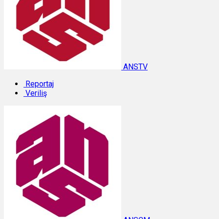
ANSTV
Reportaj
Veriliş