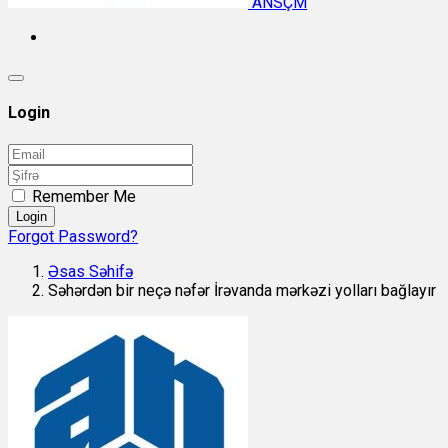
ANSÇM
Login
Remember Me
Login
Forgot Password?
Əsas Səhifə
Səhərdən bir neçə nəfər İrəvanda mərkəzi yolları bağlayır