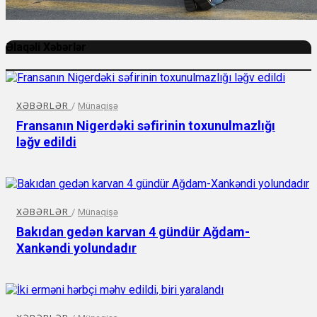
Əlaqəli Xəbərlər
XƏBƏRLƏR
/
Münaqişə
Fransanın Nigerdəki səfirinin toxunulmazlığı
ləğv edildi
XƏBƏRLƏR
/
Münaqişə
Bakıdan gedən karvan 4 gündür Ağdam-
Xankəndi yolundadır