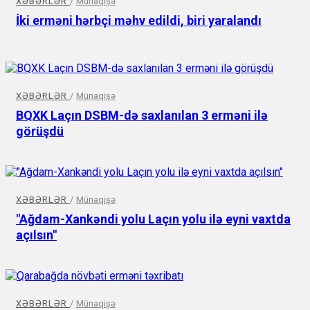
XƏBƏRLƏR
/
Münaqişə
İki erməni hərbçi məhv edildi, biri yaralandı
XƏBƏRLƏR
/
Münaqişə
BQXK Laçın DSBM-də saxlanılan 3 erməni ilə
görüşdü
XƏBƏRLƏR
/
Münaqişə
"Ağdam-Xankəndi yolu Laçın yolu ilə eyni vaxtda
açılsın"
XƏBƏRLƏR
/
Münaqişə