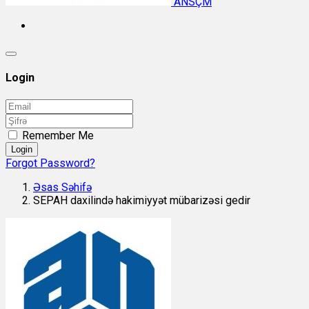
ANSÇM
Login
Remember Me
Login
Forgot Password?
Əsas Səhifə
SEPAH daxilində hakimiyyət mübarizəsi gedir