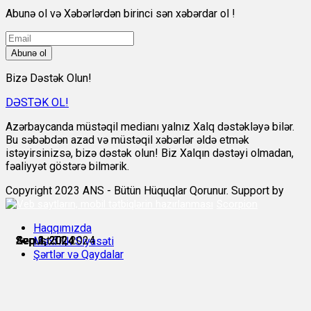
Abunə ol və Xəbərlərdən birinci sən xəbərdar ol !
Abunə ol
Bizə Dəstək Olun!
DƏSTƏK OL!
Azərbaycanda müstəqil medianı yalnız Xalq dəstəkləyə bilər.
Bu səbəbdən azad və müstəqil xəbərlər əldə etmək
istəyirsinizsə, bizə dəstək olun! Biz Xalqın dəstəyi olmadan,
fəaliyyət göstərə bilmərik.
Copyright 2023 ANS - Bütün Hüquqlar Qorunur. Support by
Scorpion
Haqqımızda
Avqust 31, 2024
Sep 1, 2024
Sep 1, 2024
Sep 2, 2024
Sep 3, 2024
Sep 3, 2024
Məxfilik Siyasəti
Şərtlər və Qaydalar