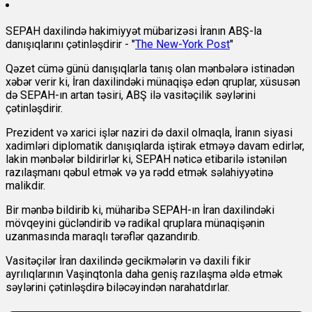
SEPAH daxilində hakimiyyət mübarizəsi İranın ABŞ-la
danışıqlarını çətinləşdirir - "
The New-York Post
"
Qəzet cümə günü danışıqlarla tanış olan mənbələrə istinadən
xəbər verir ki, İran daxilindəki münaqişə edən qruplar, xüsusən
də SEPAH-ın artan təsiri, ABŞ ilə vasitəçilik səylərini
çətinləşdirir.
Prezident və xarici işlər naziri də daxil olmaqla, İranın siyasi
xadimləri diplomatik danışıqlarda iştirak etməyə davam edirlər,
lakin mənbələr bildirirlər ki, SEPAH nəticə etibarilə istənilən
razılaşmanı qəbul etmək və ya rədd etmək səlahiyyətinə
malikdir.
Bir mənbə bildirib ki, müharibə SEPAH-ın İran daxilindəki
mövqeyini gücləndirib və radikal qruplara münaqişənin
uzanmasında maraqlı tərəflər qazandırıb.
Vasitəçilər İran daxilində gecikmələrin və daxili fikir
ayrılıqlarının Vaşinqtonla daha geniş razılaşma əldə etmək
səylərini çətinləşdirə biləcəyindən narahatdırlar.