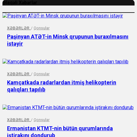
Əlaqəli Xəbərlər
XƏBƏRLƏR
/
Qonşular
Paşinyan ATƏT-in Minsk qrupunun buraxılmasını
istəyir
XƏBƏRLƏR
/
Qonşular
Kamçatkada radarlardan itmiş helikopterin
qalıqları tapılıb
XƏBƏRLƏR
/
Qonşular
Ermənistan KTMT-nin bütün qurumlarında
iştirakını dondurub