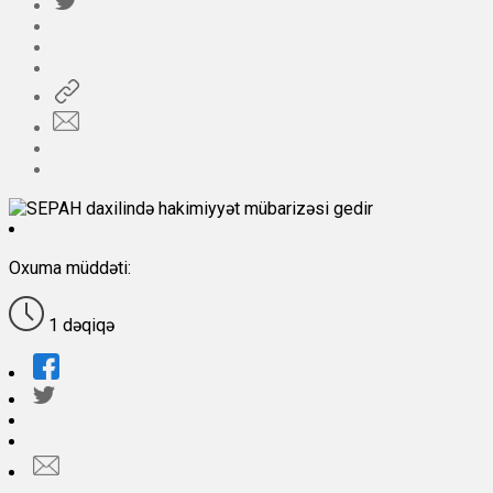
Oxuma müddəti:
1 dəqiqə