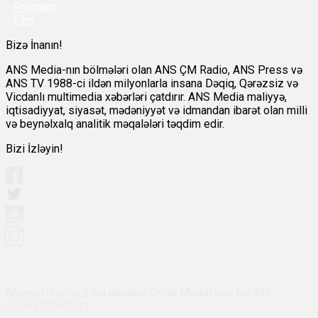
-
Proqram
-
Film
Bizə İnanın!
ANS Media-nın bölmələri olan ANS ÇM Radio, ANS Press və
ANS TV 1988-ci ildən milyonlarla insana Dəqiq, Qərəzsiz və
Vicdanlı multimedia xəbərləri çatdırır. ANS Media maliyyə,
iqtisadiyyat, siyasət, mədəniyyət və idmandan ibarət olan milli
və beynəlxalq analitik məqalələri təqdim edir.
Bizi İzləyin!
Abşeron rayonu, Qobu qəsəbəsi, Çingiz Mustafayev küç 311,
VÖEN:1700455151