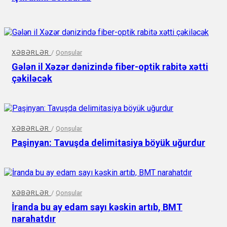
XƏBƏRLƏR
/
Qonşular
Gələn il Xəzər dənizində fiber-optik rabitə xətti
çəkiləcək
XƏBƏRLƏR
/
Qonşular
Paşinyan: Tavuşda delimitasiya böyük uğurdur
XƏBƏRLƏR
/
Qonşular
İranda bu ay edam sayı kəskin artıb, BMT
narahatdır