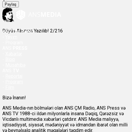
Paylaş
Döyüş Alnınıza Yazılıb! 2/216
ANS
ÇM Radio
-
Yayım
- Proqram
ANS
PRESS
-
Xəbərlər
-
Bloq
-
Müsahibə
ANS
TV
-
Reportaj
-
Proqram
-
Film
Bizə İnanın!
ANS Media-nın bölmələri olan ANS ÇM Radio, ANS Press və
ANS TV 1988-ci ildən milyonlarla insana Dəqiq, Qərəzsiz və
Vicdanlı multimedia xəbərləri çatdırır. ANS Media maliyyə,
iqtisadiyyat, siyasət, mədəniyyət və idmandan ibarət olan milli
və beynəlxalq analitik məqalələri təqdim edir.