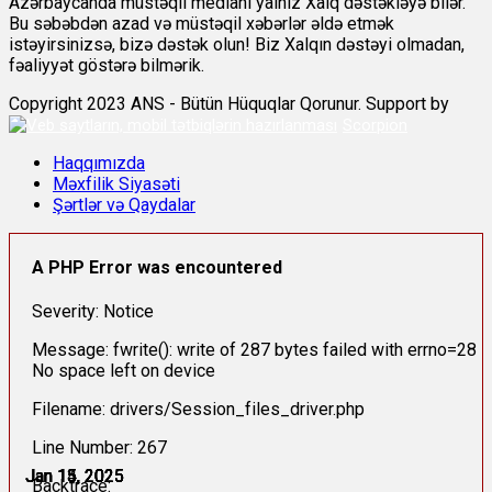
Azərbaycanda müstəqil medianı yalnız Xalq dəstəkləyə bilər.
Bu səbəbdən azad və müstəqil xəbərlər əldə etmək
istəyirsinizsə, bizə dəstək olun! Biz Xalqın dəstəyi olmadan,
fəaliyyət göstərə bilmərik.
Copyright 2023 ANS - Bütün Hüquqlar Qorunur. Support by
Scorpion
Haqqımızda
Məxfilik Siyasəti
Şərtlər və Qaydalar
A PHP Error was encountered
Severity: Notice
Message: fwrite(): write of 287 bytes failed with errno=28
No space left on device
Filename: drivers/Session_files_driver.php
Line Number: 267
Jan 13, 2025
Jan 14, 2025
Jan 15, 2025
Jan 15, 2025
Jan 15, 2025
Jan 15, 2025
Backtrace: