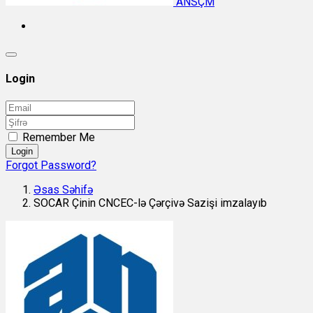
ANSÇM
Login
Remember Me
Login
Forgot Password?
Əsas Səhifə
SOCAR Çinin CNCEC-lə Çərçivə Sazişi imzalayıb