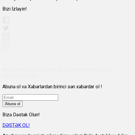
Bizi İzləyin!
Abşeron rayonu, Qobu qəsəbəsi, Çingiz Mustafayev küç 311,
VÖEN:1700455151
Abunə ol və Xəbərlərdən birinci sən xəbərdar ol !
Abunə ol
Bizə Dəstək Olun!
DƏSTƏK OL!