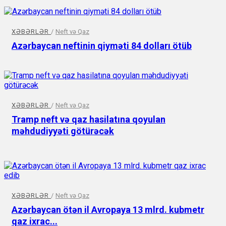
XƏBƏRLƏR
/
Neft və Qaz
Azərbaycan neftinin qiyməti 84 dolları ötüb
XƏBƏRLƏR
/
Neft və Qaz
Tramp neft və qaz hasilatına qoyulan
məhdudiyyəti götürəcək
XƏBƏRLƏR
/
Neft və Qaz
Azərbaycan ötən il Avropaya 13 mlrd. kubmetr
qaz ixrac...