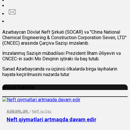
Azərbaycan Dövlət Neft Şirkəti (SOCAR) və "China National
Chemical Engineering & Construction Corporation Seven, LTD"
(CNCEC) arasında Çərçivə Sazişi imzalanıb.
İmzalanmış Sazişin mübadiləsi Prezident İlham Əliyevin və
CNCEC-in sədri Mo Dinqinin iştirakı ilə baş tutub.
Sənəd Azərbaycanda və üçüncü ölkələrdə birgə layihələrin
həyata keçirilməsini nəzərdə tutur.
Əlaqəli Xəbərlər
XƏBƏRLƏR
/
Neft və Qaz
Neft qiymətləri artmaqda davam edir