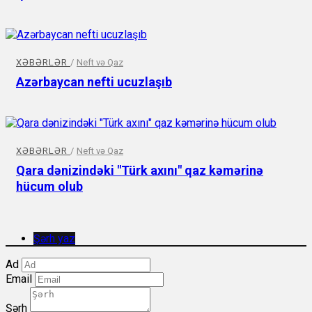
XƏBƏRLƏR
/
Neft və Qaz
Azərbaycan nefti ucuzlaşıb
XƏBƏRLƏR
/
Neft və Qaz
Qara dənizindəki "Türk axını" qaz kəmərinə
hücum olub
Şərh yaz
Ad
Email
Şərh