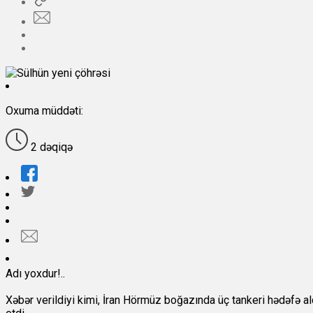
Oxuma müddəti:
2 dəqiqə
Adı yoxdur!..
Xəbər verildiyi kimi, İran Hörmüz boğazında üç tankeri hədəfə 