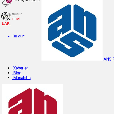
Hava
Günün
FİLMİ
BAKI
Bu gün:
Temperatur: 27.4°C. Rütubət: 63%.
ANS 
Sabah:
Xəbərlər
Bloq
Müsahibə
Temperatur: 28.6°C. Rütubət: 55%.