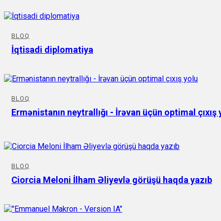
BLOQ
İqtisadi diplomatiya
BLOQ
Ermənistanın neytrallığı - İrəvan üçün optimal çıxış 
BLOQ
Ciorcia Meloni İlham Əliyevlə görüşü haqda yazıb