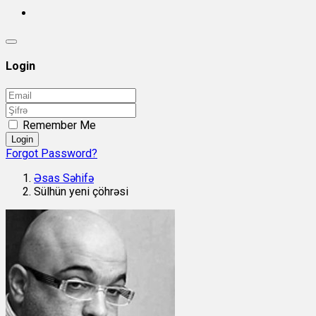
Login
Remember Me
Login
Forgot Password?
Əsas Səhifə
Sülhün yeni çöhrəsi