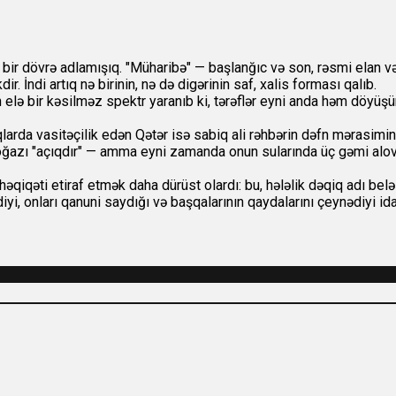
i bir dövrə adlamışıq. "Müharibə" — başlanğıc və son, rəsmi elan və
 İndi artıq nə birinin, nə də digərinin saf, xalis forması qalıb.
ə bir kəsilməz spektr yaranıb ki, tərəflər eyni anda həm döyüşür,
arda vasitəçilik edən Qətər isə sabiq ali rəhbərin dəfn mərasiminə
oğazı "açıqdır" — amma eyni zamanda onun sularında üç gəmi alovla
əqiqəti etiraf etmək daha dürüst olardı: bu, hələlik dəqiq adı belə 
iyi, onları qanuni saydığı və başqalarının qaydalarını çeynədiyi ida