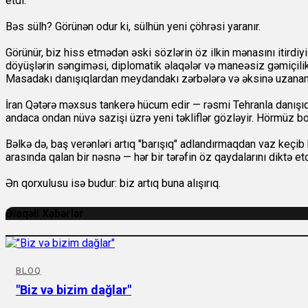
etdi.
Bəs sülh? Görünən odur ki, sülhün yeni çöhrəsi yaranır.
Görünür, biz hiss etmədən əski sözlərin öz ilkin mənasını itirdiy
döyüşlərin səngiməsi, diplomatik əlaqələr və maneəsiz gəmiçilikdir.
Masadakı danışıqlardan meydandakı zərbələrə və əksinə uzanan el
İran Qətərə məxsus tankerə hücum edir — rəsmi Tehranla danışıql
andaca ondan nüvə sazişi üzrə yeni təkliflər gözləyir. Hörmüz b
Bəlkə də, baş verənləri artıq "barışıq" adlandırmaqdan vaz keçib h
arasında qalan bir nəsnə — hər bir tərəfin öz qaydalarını diktə etd
Ən qorxulusu isə budur: biz artıq buna alışırıq.
Əlaqəli Xəbərlər
BLOQ
"Biz və bizim dağlar"