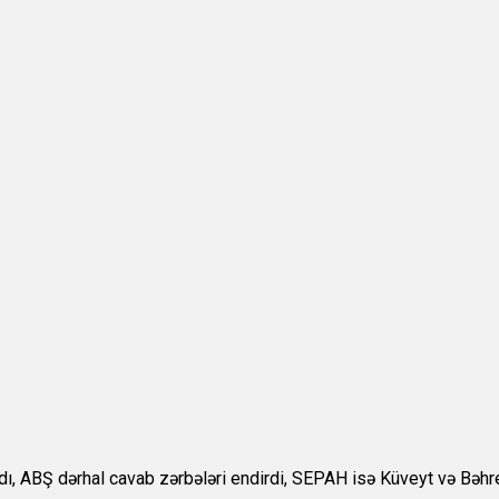
aldı, ABŞ dərhal cavab zərbələri endirdi, SEPAH isə Küveyt və Bə