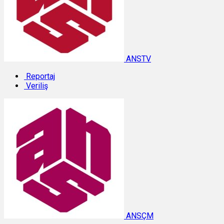
ANSTV
Reportaj
Veriliş
ANSÇM