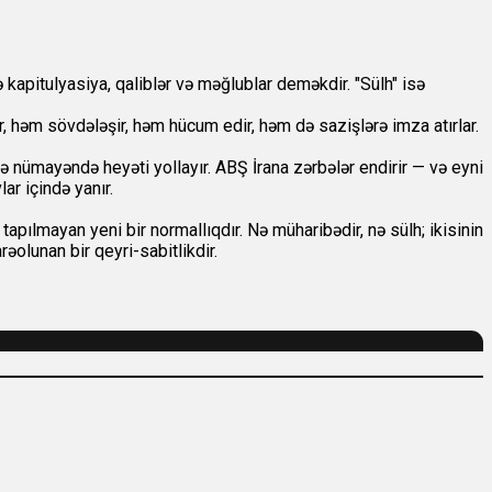
 kapitulyasiya, qaliblər və məğlublar deməkdir. "Sülh" isə
 həm sövdələşir, həm hücum edir, həm də sazişlərə imza atırlar.
 nümayəndə heyəti yollayır. ABŞ İrana zərbələr endirir — və eyni
r içində yanır.
tapılmayan yeni bir normallıqdır. Nə müharibədir, nə sülh; ikisinin
rəolunan bir qeyri-sabitlikdir.