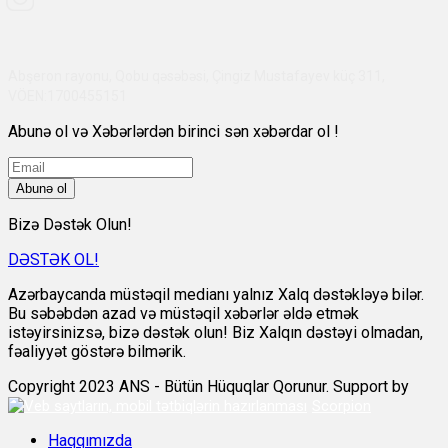
Abşeron rayonu, Qobu qəsəbəsi, Çingiz Mustafayev küç 311,
VÖEN:1700455151
Abunə ol və Xəbərlərdən birinci sən xəbərdar ol !
Abunə ol
Bizə Dəstək Olun!
DƏSTƏK OL!
Azərbaycanda müstəqil medianı yalnız Xalq dəstəkləyə bilər.
Bu səbəbdən azad və müstəqil xəbərlər əldə etmək
istəyirsinizsə, bizə dəstək olun! Biz Xalqın dəstəyi olmadan,
fəaliyyət göstərə bilmərik.
Copyright 2023 ANS - Bütün Hüquqlar Qorunur. Support by
Scorpion
Haqqımızda