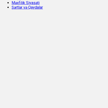
Məxfilik Siyasəti
Şərtlər və Qaydalar