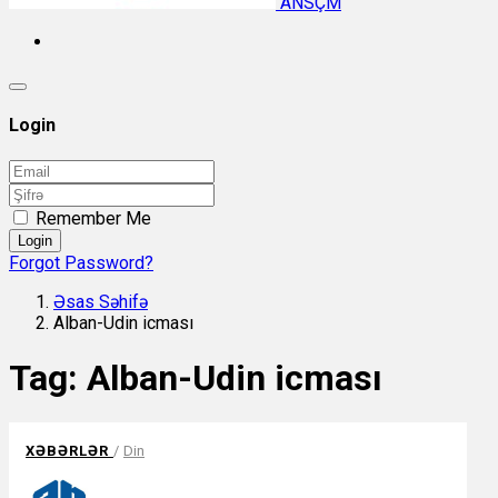
ANSÇM
Login
Remember Me
Login
Forgot Password?
Əsas Səhifə
Alban-Udin icması
Tag:
Alban-Udin icması
XƏBƏRLƏR
/
Din