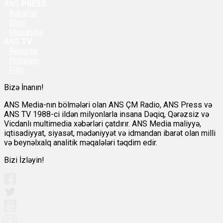
ANS
PRESS
-
Xəbərlər
-
Bloq
-
Müsahibə
ANS
TV
-
Reportaj
-
Proqram
-
Film
Bizə İnanın!
ANS Media-nın bölmələri olan ANS ÇM Radio, ANS Press və
ANS TV 1988-ci ildən milyonlarla insana Dəqiq, Qərəzsiz və
Vicdanlı multimedia xəbərləri çatdırır. ANS Media maliyyə,
iqtisadiyyat, siyasət, mədəniyyət və idmandan ibarət olan milli
və beynəlxalq analitik məqalələri təqdim edir.
Bizi İzləyin!