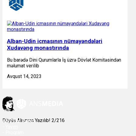
Alban-Udin icmasının nümayəndələri
Xudavəng monastırında
Bu barədə Dini Qurumlarla İş üzrə Dövlət Komitəsindən
məlumat verilib
Avqust 14, 2023
Döyüş Alnınıza Yazılıb! 2/216
ANS
ÇM Radio
-
Yayım
- Proqram