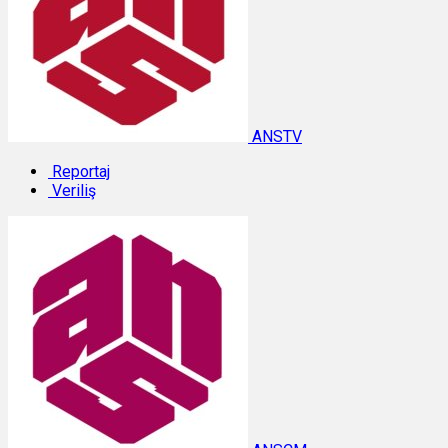
ANSTV
Reportaj
Veriliş