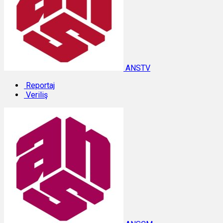
ANSTV
Reportaj
Veriliş