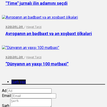
"Time" jurnalı ilin adamını seçdi
XƏBƏRLƏR
/
Həyat Tərzi
Avropanın ən bədbəxt və ən xoşbəxt ölkələri
XƏBƏRLƏR
/
Həyat Tərzi
“Dünyanın ən yaxşı 100 mətbəxi”
Şərh yaz
Ad
Email
Şərh