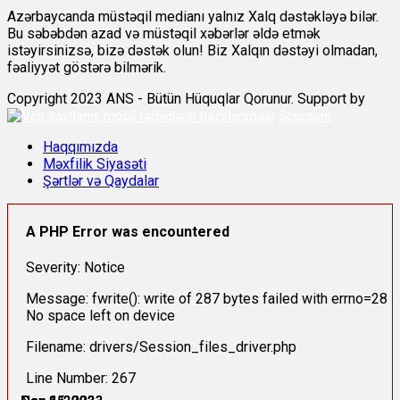
Azərbaycanda müstəqil medianı yalnız Xalq dəstəkləyə bilər.
Bu səbəbdən azad və müstəqil xəbərlər əldə etmək
istəyirsinizsə, bizə dəstək olun! Biz Xalqın dəstəyi olmadan,
fəaliyyət göstərə bilmərik.
Copyright 2023 ANS - Bütün Hüquqlar Qorunur. Support by
Scorpion
Haqqımızda
Məxfilik Siyasəti
Şərtlər və Qaydalar
A PHP Error was encountered
Severity: Notice
Message: fwrite(): write of 287 bytes failed with errno=28
No space left on device
Filename: drivers/Session_files_driver.php
Line Number: 267