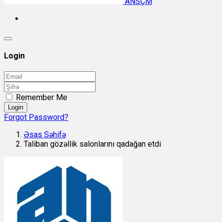
ANSÇM
Login
Remember Me
Login
Forgot Password?
Əsas Səhifə
Taliban gözəllik salonlarını qadağan etdi