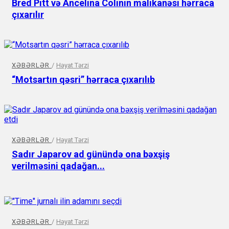
Bred Pitt və Ancelina Colinin malikanəsi hərraca
çıxarılır
XƏBƏRLƏR
/
Həyat Tərzi
“Motsartın qəsri” hərraca çıxarılıb
XƏBƏRLƏR
/
Həyat Tərzi
Sadır Japarov ad günündə ona bəxşiş
verilməsini qadağan...
XƏBƏRLƏR
/
Həyat Tərzi