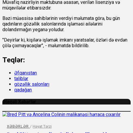
Müvafiq nazirliyin məktubuna əsasən, verilən lisenziya və
müqavilələr etibarsızdır.
Bəzi müəssisə sahiblərinin verdiyi məlumata görə, bu gün
qadınların gözəllik salonlarında işləməsi ailələrini
dolandırmağın yeganə yoludur.
"Deyirlər ki, kişilərə işləmək imkanı yaratsalar, özləri də evdən
çölə çıxmayacaqlar", - məlumatda bildirilib.
Teqlər:
Əfqanıstan
taliblər
gözəllik salonları
qadağan
Əlaqəli Xəbərlər
XƏBƏRLƏR
/
Həyat Tərzi