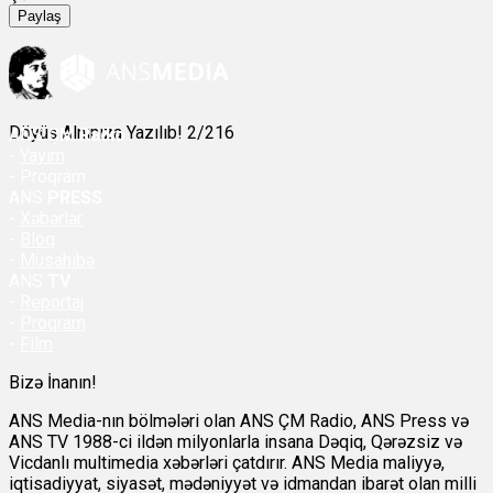
Paylaş
Döyüş Alnınıza Yazılıb! 2/216
ANS
ÇM Radio
-
Yayım
- Proqram
ANS
PRESS
-
Xəbərlər
-
Bloq
-
Müsahibə
ANS
TV
-
Reportaj
-
Proqram
-
Film
Bizə İnanın!
ANS Media-nın bölmələri olan ANS ÇM Radio, ANS Press və
ANS TV 1988-ci ildən milyonlarla insana Dəqiq, Qərəzsiz və
Vicdanlı multimedia xəbərləri çatdırır. ANS Media maliyyə,
iqtisadiyyat, siyasət, mədəniyyət və idmandan ibarət olan milli