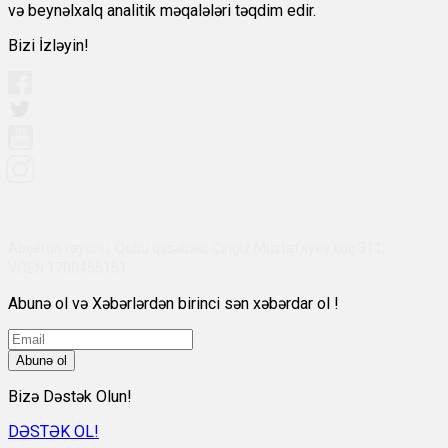
və beynəlxalq analitik məqalələri təqdim edir.
Bizi İzləyin!
Abşeron rayonu, Qobu qəsəbəsi, Çingiz Mustafayev küç 311,
VÖEN:1700455151
Abunə ol və Xəbərlərdən birinci sən xəbərdar ol !
Abunə ol
Bizə Dəstək Olun!
DƏSTƏK OL!