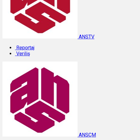
ANSTV
Reportaj
Veriliş
ANSÇM