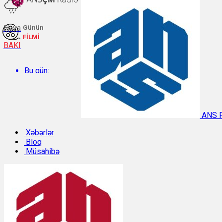
Hava
Günün
FİLMİ
BAKI
Bu gün:
Temperatur: 32.3°C. Rütubət: 38%.
ANS 
Sabah:
Xəbərlər
Bloq
Müsahibə
Temperatur: 31.1°C. Rütubət: 42%.