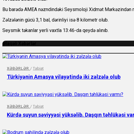
Bu barədə AMEA nəzndindəki Seysmoloji Xidmət Mərkəzindən mə
Zəlzələnin gücü 3,1 bal, dərinliyi isə 8 kilometr olub.
Seysmik təkanlar yerli vaxtla 13:46-da qeydə alınıb.
Əlaqəli Xəbərlər
XƏBƏRLƏR
/
Təbiət
Türkiyənin Amasya vilayətində iki zəlzələ olub
XƏBƏRLƏR
/
Təbiət
Kürdə suyun səviyyəsi yüksəlib. Daşqın təhlükəsi va