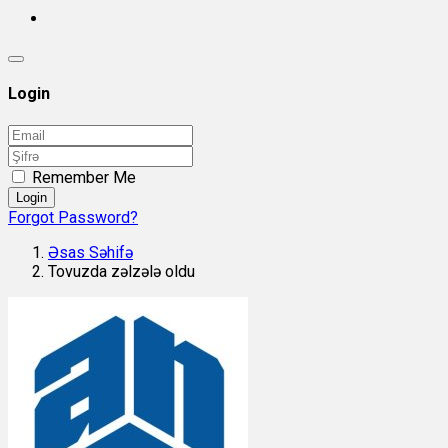
Login
Remember Me
Login
Forgot Password?
Əsas Səhifə
Tovuzda zəlzələ oldu