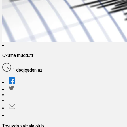
Oxuma müddəti:
1 dəqiqədən az
Tovuzda zəlzələ olub.