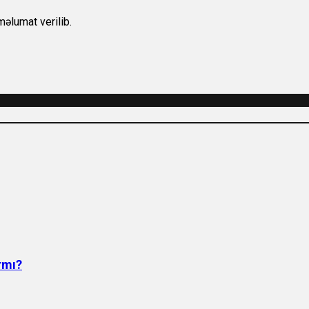
lumat verilib.
rmı?