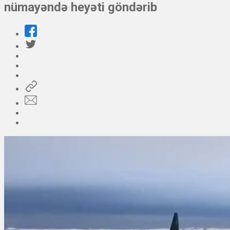
nümayəndə heyəti göndərib