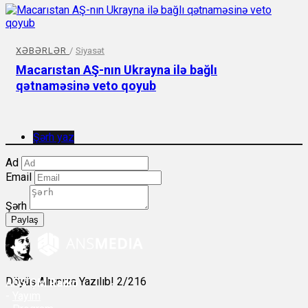
XƏBƏRLƏR
/
Siyasət
Macarıstan AŞ-nın Ukrayna ilə bağlı
qətnaməsinə veto qoyub
Şərh yaz
Ad
Email
Şərh
Paylaş
Döyüş Alnınıza Yazılıb! 2/216
ANS
ÇM Radio
-
Yayım