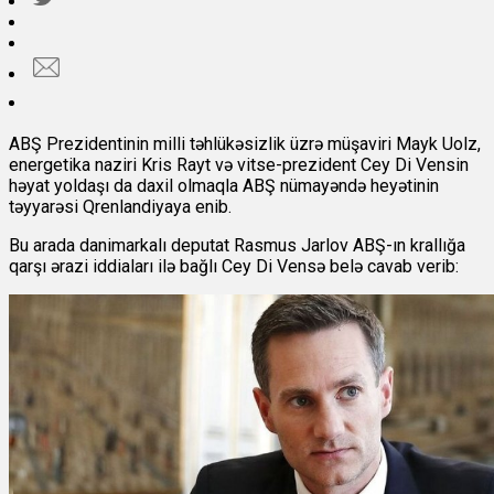
ABŞ Prezidentinin milli təhlükəsizlik üzrə müşaviri Mayk Uolz,
energetika naziri Kris Rayt və vitse-prezident Cey Di Vensin
həyat yoldaşı da daxil olmaqla ABŞ nümayəndə heyətinin
təyyarəsi Qrenlandiyaya enib.
Bu arada danimarkalı deputat Rasmus Jarlov ABŞ-ın krallığa
qarşı ərazi iddiaları ilə bağlı Cey Di Vensə belə cavab verib: