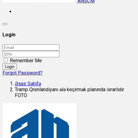
ANSÇM
Login
Remember Me
Login
Forgot Password?
Əsas Səhifə
Tramp Qrenlandiyanı ələ keçirmək planında israrlıdır
FOTO