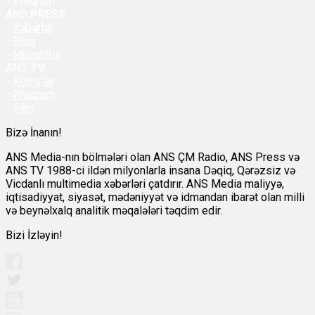
- Proqram
ANS
PRESS
-
Xəbərlər
-
Bloq
-
Müsahibə
ANS
TV
-
Reportaj
-
Proqram
-
Film
Bizə İnanın!
ANS Media-nın bölmələri olan ANS ÇM Radio, ANS Press və
ANS TV 1988-ci ildən milyonlarla insana Dəqiq, Qərəzsiz və
Vicdanlı multimedia xəbərləri çatdırır. ANS Media maliyyə,
iqtisadiyyat, siyasət, mədəniyyət və idmandan ibarət olan milli
və beynəlxalq analitik məqalələri təqdim edir.
Bizi İzləyin!