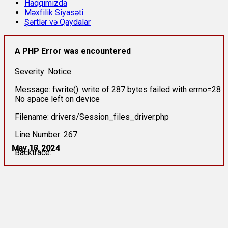
Haqqımızda
Məxfilik Siyasəti
Şərtlər və Qaydalar
A PHP Error was encountered
Severity: Notice
Message: fwrite(): write of 287 bytes failed with errno=28
No space left on device
Filename: drivers/Session_files_driver.php
Line Number: 267
May 16, 2024
May 17, 2024
May 17, 2024
May 17, 2024
May 17, 2024
May 17, 2024
Backtrace: