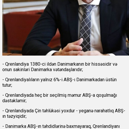
- Qrenlandiya 1380-ci ildən Danimarkanın bir hissəsidir və
onun sakinləri Danimarka vətəndaşlarıdır;
- Qrenlandiyalıların yalnız 6%-i ABŞ-ı Danimarkadan üstün
tutur;
- Qrenlandiyada heç bir seçilmiş məmur ABŞ-a qoşulmağı
dəstəkləmir;
- Qrenlandiyada Çin təhlükəsi yoxdur - yeganə narahatlıq ABŞ-
ın təzyiqidir;
- Danimarka ABŞ-ın təhdidlərinə baxmayaraq, Qrenlandiyanı