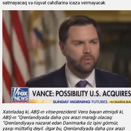
satmayacaq və rüşvət cəhdlərinə icazə verməyəcək.
Xatırladaq ki, ABŞ-ın vitse-prezidenti Vens bəyan etmişdi ki,
ABŞ-ın “Qrenlandiyada daha çox ərazi marağı olacaq:
“Qrenlandiyaya nəzarət edən Danimarka öz işini görmür,
yaxşı müttəfiq deyil. Əgər bu, Qrenlandiyada daha çox ərazi