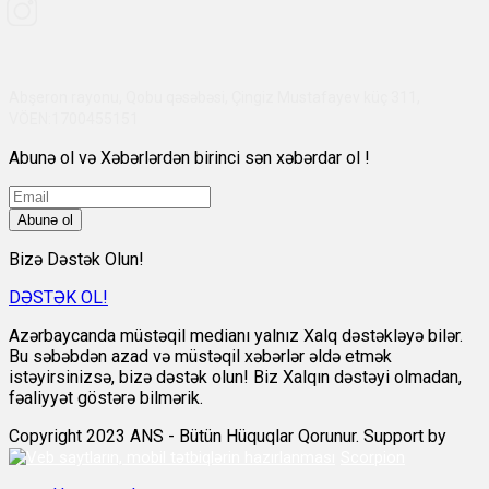
Abşeron rayonu, Qobu qəsəbəsi, Çingiz Mustafayev küç 311,
VÖEN:1700455151
Abunə ol və Xəbərlərdən birinci sən xəbərdar ol !
Abunə ol
Bizə Dəstək Olun!
DƏSTƏK OL!
Azərbaycanda müstəqil medianı yalnız Xalq dəstəkləyə bilər.
Bu səbəbdən azad və müstəqil xəbərlər əldə etmək
istəyirsinizsə, bizə dəstək olun! Biz Xalqın dəstəyi olmadan,
fəaliyyət göstərə bilmərik.
Copyright 2023 ANS - Bütün Hüquqlar Qorunur. Support by
Scorpion