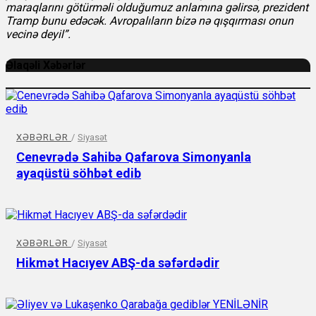
maraqlarını götürməli olduğumuz anlamına gəlirsə, prezident
Tramp bunu edəcək. Avropalıların bizə nə qışqırması onun
vecinə deyil”.
Əlaqəli Xəbərlər
XƏBƏRLƏR
/
Siyasət
Cenevrədə Sahibə Qafarova Simonyanla
ayaqüstü söhbət edib
XƏBƏRLƏR
/
Siyasət
Hikmət Hacıyev ABŞ-da səfərdədir