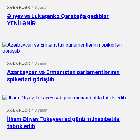
XƏBƏRLƏR
/
Siyasət
Əliyev və Lukaşenko Qarabağa gediblər
YENİLƏNİR
XƏBƏRLƏR
/
Siyasət
Azərbaycan və Ermənistan parlamentlərinin
spikerləri görüşüb
XƏBƏRLƏR
/
Siyasət
İlham Əliyev Tokayevi ad günü münasibətilə
təbrik edib