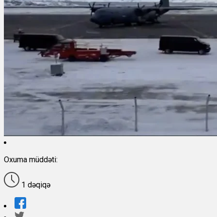
Oxuma müddəti:
1 dəqiqə