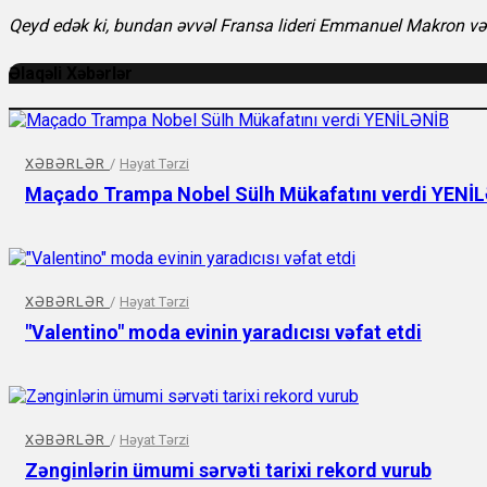
Qeyd edək ki, bundan əvvəl Fransa lideri Emmanuel Makron və
Əlaqəli Xəbərlər
XƏBƏRLƏR
/
Həyat Tərzi
Maçado Trampa Nobel Sülh Mükafatını verdi YENİ
XƏBƏRLƏR
/
Həyat Tərzi
"Valentino" moda evinin yaradıcısı vəfat etdi
XƏBƏRLƏR
/
Həyat Tərzi
Zənginlərin ümumi sərvəti tarixi rekord vurub