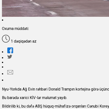
Oxuma müddəti:
1 dəqiqədən az
Nyu-Yorkda Ağ Evin rəhbəri Donald Trampın kortejinə görə üçünc
Bu barədə xarici KİV-lər məlumat yayıb.
Bildirilib ki, bu dəfə ABŞ hüquq-mühafizə orqanları Cənubi Kore