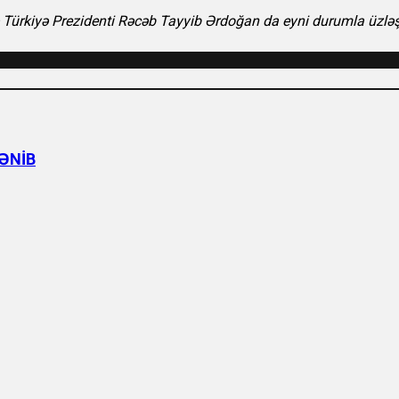
 Türkiyə Prezidenti Rəcəb Tayyib Ərdoğan da eyni durumla üzlə
LƏNİB