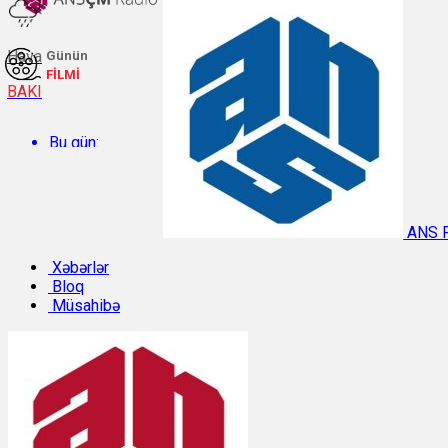
Hava
Günün
FİLMİ
BAKI
Bu gün:
Temperatur: 27.6°C. Rütubət: 60%.
ANS 
Sabah:
Xəbərlər
Bloq
Müsahibə
Temperatur: 29.8°C. Rütubət: 48%.