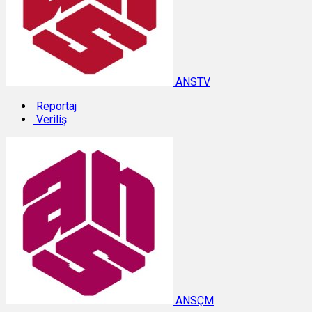
ANSTV
Reportaj
Veriliş
ANSÇM