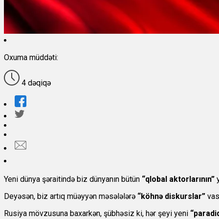
Oxuma müddəti:
4 dəqiqə
Yeni dünya şəraitində biz dünyanın bütün
“qlobal aktorlarının”
y
Deyəsən, biz artıq müəyyən məsələlərə
“köhnə diskurslar”
vasi
Rusiya mövzusuna baxarkən, şübhəsiz ki, hər şeyi yeni
“parad