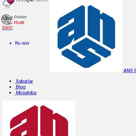
Hava
Günün
FİLMİ
BAKI
Bu gün:
Temperatur: 29.2°C. Rütubət: 48%.
ANS 
Sabah:
Xəbərlər
Bloq
Müsahibə
Temperatur: 31.1°C. Rütubət: 40%.