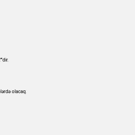
t”
dir.
lərdə olacaq.