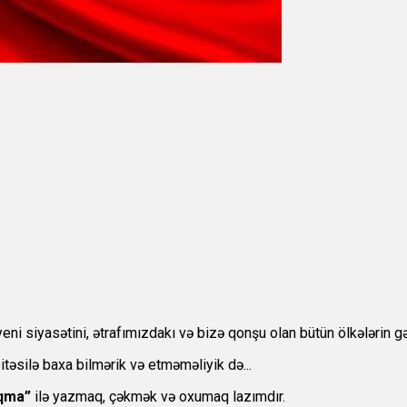
eni siyasətini, ətrafımızdakı və bizə qonşu olan bütün ölkələrin gə
təsilə baxa bilmərik və etməməliyik də...
iqma”
ilə yazmaq, çəkmək və oxumaq lazımdır.