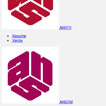
ANSTV
Reportaj
Veriliş
ANSÇM