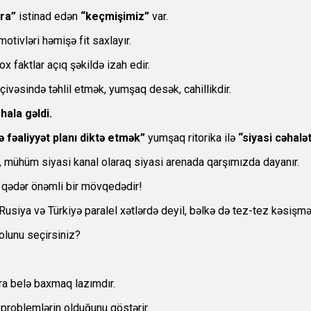
ara”
istinad edən
“keçmişimiz”
var.
otivləri həmişə fit saxlayır.
faktlar açıq şəkildə izah edir.
rçivəsində təhlil etmək, yumşaq desək, cahillikdir.
hala gəldi.
ə fəaliyyət planı diktə etmək”
yumşaq ritorika ilə
“siyasi cəhalə
i, mühüm siyasi kanal olaraq siyasi arenada qarşımızda dayanır.
qədər önəmli bir mövqedədir!
Rusiya və Türkiyə paralel xətlərdə deyil, bəlkə də tez-tez kəsişmə
olunu seçirsiniz?
ra belə baxmaq lazımdır.
 problemlərin olduğunu göstərir.