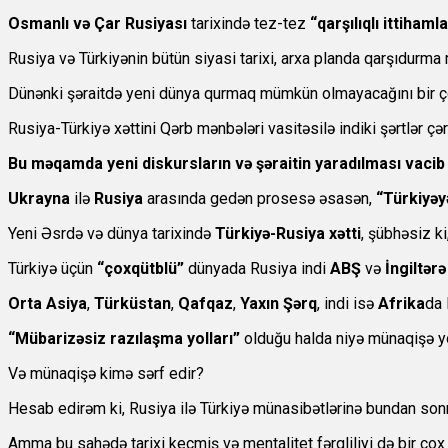
Osmanlı və Çar Rusiyası
tarixində tez-tez
“qarşılıqlı ittihaml
Rusiya və Türkiyənin bütün siyasi tarixi, arxa planda qarşıdurma m
Dünənki şəraitdə yeni dünya qurmaq mümkün olmayacağını bir çox 
Rusiya-Türkiyə xəttini Qərb mənbələri vasitəsilə indiki şərtlər çə
Bu məqamda yeni diskursların və şəraitin yaradılması vacib 
Ukrayna
ilə
Rusiya
arasında gedən prosesə əsasən,
“Türkiyəy
Yeni Əsrdə və dünya tarixində
Türkiyə-Rusiya xətti
, şübhəsiz k
Türkiyə üçün
“çoxqütblü”
dünyada Rusiya indi
ABŞ
və
İngiltərə
Orta Asiya
,
Türküstan
,
Qafqaz
,
Yaxın Şərq
, indi isə
Afrika
da 
“Mübarizəsiz razılaşma yolları”
olduğu halda niyə münaqişə y
Və münaqişə kimə sərf edir?
Hesab edirəm ki, Rusiya ilə Türkiyə münasibətlərinə bundan son
Amma bu sahədə tarixi keçmiş və mentalitet fərqliliyi də bir çox