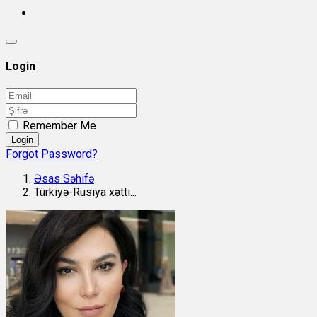
Login
Remember Me
Login
Forgot Password?
Əsas Səhifə
Türkiyə-Rusiya xətti...