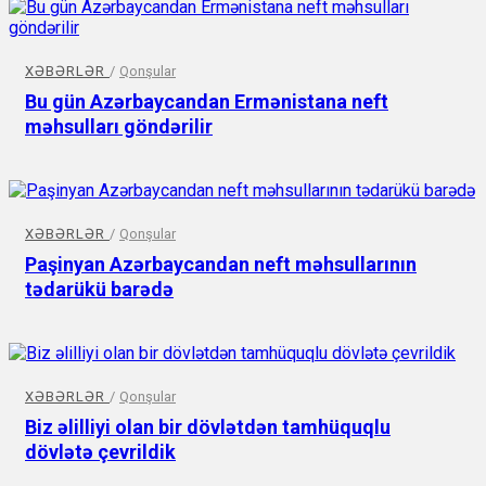
XƏBƏRLƏR
/
Qonşular
Bu gün Azərbaycandan Ermənistana neft
məhsulları göndərilir
XƏBƏRLƏR
/
Qonşular
Paşinyan Azərbaycandan neft məhsullarının
tədarükü barədə
XƏBƏRLƏR
/
Qonşular
Biz əlilliyi olan bir dövlətdən tamhüquqlu
dövlətə çevrildik