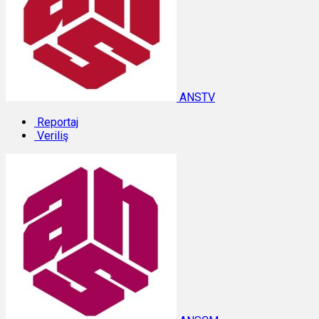
ANSTV
Reportaj
Veriliş