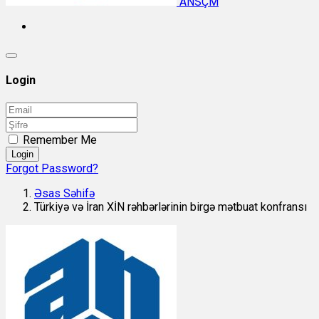
ANSÇM
Login
Remember Me
Login
Forgot Password?
Əsas Səhifə
Türkiyə və İran XİN rəhbərlərinin birgə mətbuat konfransı