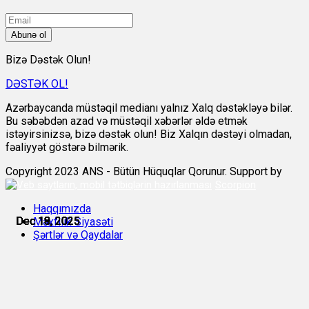
Abunə ol
Bizə Dəstək Olun!
DƏSTƏK OL!
Azərbaycanda müstəqil medianı yalnız Xalq dəstəkləyə bilər.
Bu səbəbdən azad və müstəqil xəbərlər əldə etmək
istəyirsinizsə, bizə dəstək olun! Biz Xalqın dəstəyi olmadan,
fəaliyyət göstərə bilmərik.
Copyright 2023 ANS - Bütün Hüquqlar Qorunur. Support by
Scorpion
Haqqımızda
Dec 18, 2025
Dec 18, 2025
Dec 18, 2025
Dec 18, 2025
Dec 19, 2025
Dec 19, 2025
Məxfilik Siyasəti
Şərtlər və Qaydalar