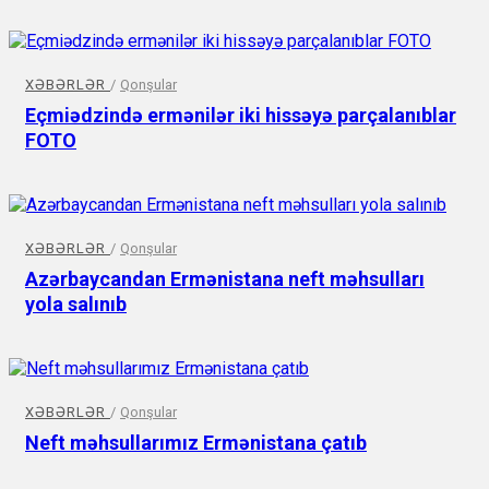
XƏBƏRLƏR
/
Qonşular
Eçmiədzində ermənilər iki hissəyə parçalanıblar
FOTO
XƏBƏRLƏR
/
Qonşular
Azərbaycandan Ermənistana neft məhsulları
yola salınıb
XƏBƏRLƏR
/
Qonşular
Neft məhsullarımız Ermənistana çatıb