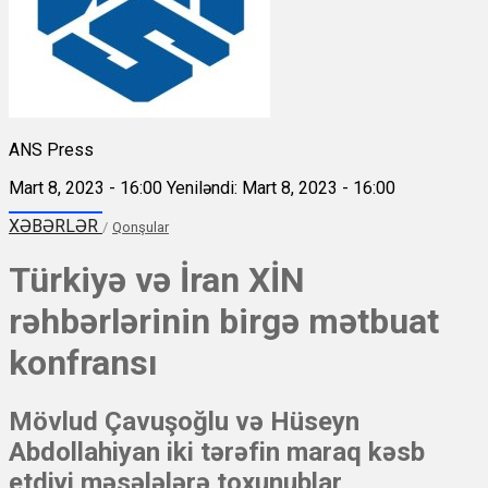
ANS Press
Mart 8, 2023 - 16:00
Yeniləndi: Mart 8, 2023 - 16:00
XƏBƏRLƏR
/
Qonşular
Türkiyə və İran XİN
rəhbərlərinin birgə mətbuat
konfransı
Mövlud Çavuşoğlu və Hüseyn
Abdollahiyan iki tərəfin maraq kəsb
etdiyi məsələlərə toxunublar