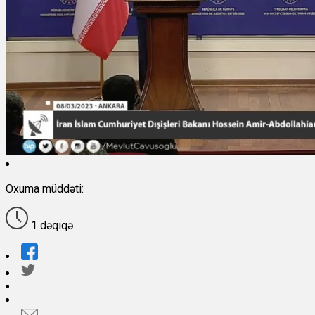
Oxuma müddəti:
1 dəqiqə