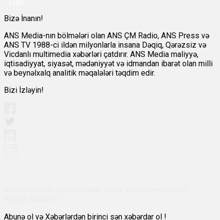
-
Film
Bizə İnanın!
ANS Media-nın bölmələri olan ANS ÇM Radio, ANS Press və
ANS TV 1988-ci ildən milyonlarla insana Dəqiq, Qərəzsiz və
Vicdanlı multimedia xəbərləri çatdırır. ANS Media maliyyə,
iqtisadiyyat, siyasət, mədəniyyət və idmandan ibarət olan milli
və beynəlxalq analitik məqalələri təqdim edir.
Bizi İzləyin!
Abşeron rayonu, Qobu qəsəbəsi, Çingiz Mustafayev küç 311,
VÖEN:1700455151
Abunə ol və Xəbərlərdən birinci sən xəbərdar ol !