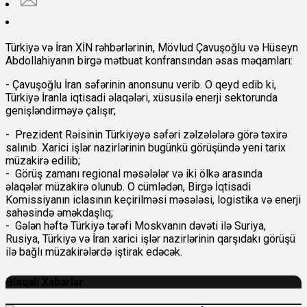
Türkiyə və İran XİN rəhbərlərinin, Mövlud Çavuşoğlu və Hüseyn
Abdollahiyanın birgə mətbuat konfransından əsas məqamları:
- Çavuşoğlu İran səfərinin anonsunu verib. O qeyd edib ki,
Türkiyə İranla iqtisadi əlaqələri, xüsusilə enerji sektorunda
genişləndirməyə çalışır;
- Prezident Rəisinin Türkiyəyə səfəri zəlzələlərə görə təxirə
salınıb. Xarici işlər nazirlərinin bugünkü görüşündə yeni tarix
müzakirə edilib;
- Görüş zamanı regional məsələlər və iki ölkə arasında
əlaqələr müzakirə olunub. O cümlədən, Birgə İqtisadi
Komissiyanın iclasının keçirilməsi məsələsi, logistika və enerji
sahəsində əməkdaşlıq;
- Gələn həftə Türkiyə tərəfi Moskvanın dəvəti ilə Suriya,
Rusiya, Türkiyə və İran xarici işlər nazirlərinin qarşıdakı görüşü
ilə bağlı müzakirələrdə iştirak edəcək.
Əlaqəli Xəbərlər