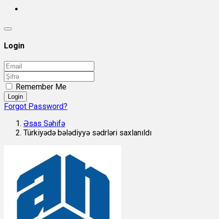
Login
Remember Me
Login
Forgot Password?
Əsas Səhifə
Türkiyədə bələdiyyə sədrləri saxlanıldı