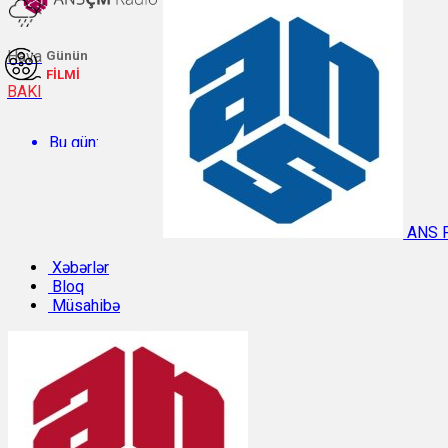
Hava
Günün
FİLMİ
BAKI
Bu gün:
Temperatur: 29.2°C. Rütubət: 48%.
ANS 
Sabah:
Xəbərlər
Bloq
Müsahibə
Temperatur: 31.1°C. Rütubət: 40%.