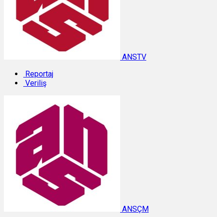
ANSTV
Reportaj
Veriliş
ANSÇM