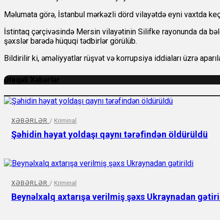
Məlumata görə, İstanbul mərkəzli dörd vilayətdə eyni vaxtda keçi
İstintaq çərçivəsində Mersin vilayətinin Silifke rayonunda da bəl
şəxslər barədə hüquqi tədbirlər görülüb.
Bildirilir ki, əməliyyatlar rüşvət və korrupsiya iddiaları üzrə apar
Əlaqəli Xəbərlər
XƏBƏRLƏR
/
Kriminal
Şəhidin həyat yoldaşı qaynı tərəfindən öldürüldü
XƏBƏRLƏR
/
Kriminal
Beynəlxalq axtarışa verilmiş şəxs Ukraynadan gətiri