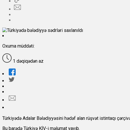
Oxuma müddəti:
1 dəqiqədən az
Türkiyədə Adalar Bələdiyyəsini hədəf alan rüşvət istintaqı çərçiv
Bu barədə Türkiyə KİV-i məlumat yayıb.