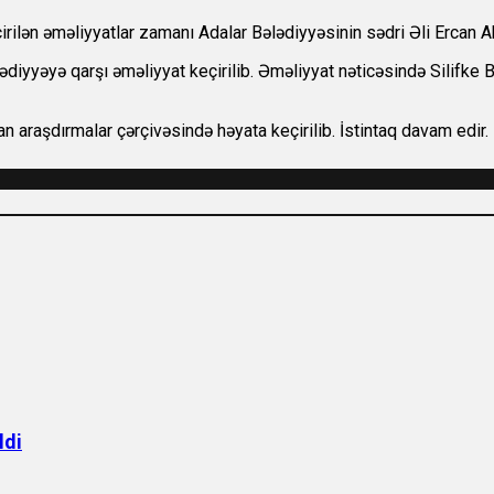
rilən əməliyyatlar zamanı Adalar Bələdiyyəsinin sədri Əli Ercan Ak
ədiyyəyə qarşı əməliyyat keçirilib. Əməliyyat nəticəsində Silifke 
ılan araşdırmalar çərçivəsində həyata keçirilib. İstintaq davam edir.
ldi