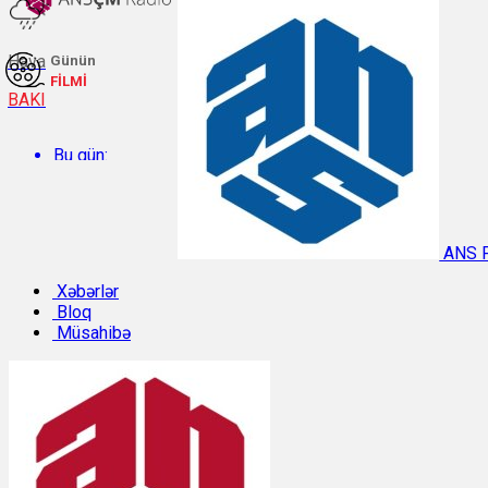
Hava
Günün
FİLMİ
BAKI
Bu gün:
Temperatur: 30°C. Rütubət: 46%.
ANS 
Sabah:
Xəbərlər
Bloq
Müsahibə
Temperatur: 29.2°C. Rütubət: 54%.