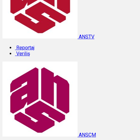
ANSTV
Reportaj
Veriliş
ANSÇM