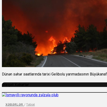
Dünən səhər saatlarında tarixi Gelibolu yarımadasının Büyükanaf
Əlaqəli Xəbərlər
XƏBƏRLƏR
/
Təbiət