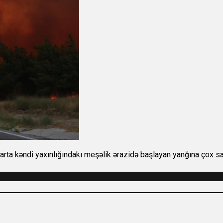
arta kəndi yaxınlığındakı meşəlik ərazidə başlayan yanğına çox sa