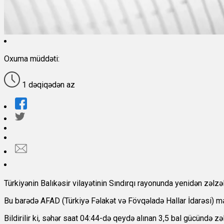
Oxuma müddəti:
1 dəqiqədən az
Türkiyənin Balıkəsir vilayətinin Sındırqı rayonunda yenidən zəlzə
Bu barədə AFAD (Türkiyə Fəlakət və Fövqəladə Hallar İdarəsi) m
Bildirilir ki, səhər saat 04:44-də qeydə alınan 3,5 bal gücündə zə