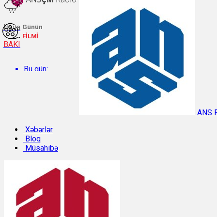
Hava
Günün
FİLMİ
BAKI
Bu gün:
Temperatur: 30.4°C. Rütubət: 47%.
ANS 
Sabah:
Xəbərlər
Bloq
Müsahibə
Temperatur: 29.9°C. Rütubət: 47%.