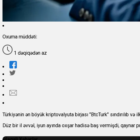
Oxuma müddəti:
1 dəqiqədən az
Türkiyənin ən böyük kriptovalyuta birjası "BtcTurk" sındırılıb və il
Düz bir il əvvəl, iyun ayında oxşar hadisə baş vermişdi, qaynar 
Əlaqəli Xəbərlər