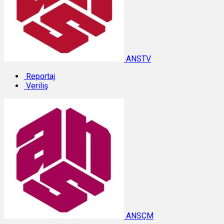
ANSTV
Reportaj
Veriliş
ANSÇM