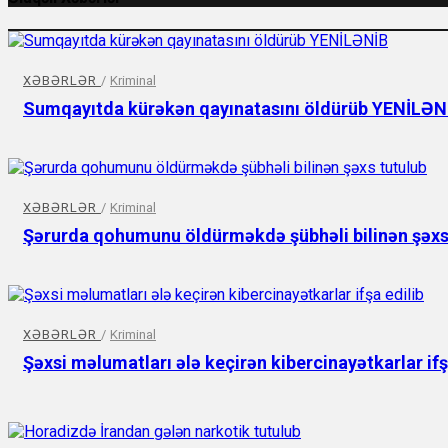
XƏBƏRLƏR
/
Kriminal
Sumqayıtda kürəkən qayınatasını öldürüb YENİLƏN
XƏBƏRLƏR
/
Kriminal
Şərurda qohumunu öldürməkdə şübhəli bilinən şəxs
XƏBƏRLƏR
/
Kriminal
Şəxsi məlumatları ələ keçirən kibercinayətkarlar ifş