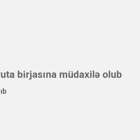
uta birjasına müdaxilə olub
ıb