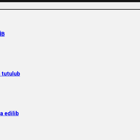
İB
 tutulub
a edilib