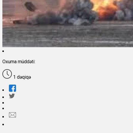
Oxuma müddəti:
1 dəqiqə