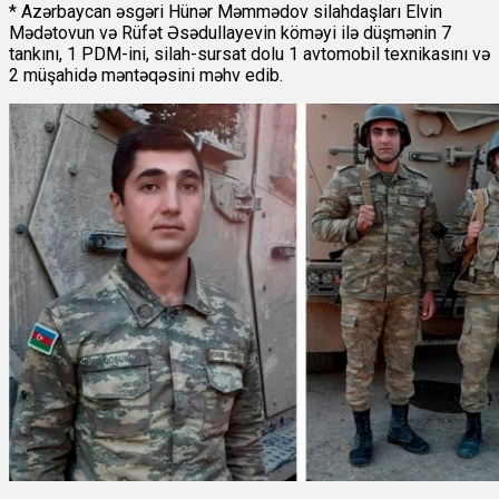
* Azərbaycan əsgəri Hünər Məmmədov silahdaşları Elvin
Mədətovun və Rüfət Əsədullayevin köməyi ilə düşmənin 7
tankını, 1 PDM-ini, silah-sursat dolu 1 avtomobil texnikasını və
2 müşahidə məntəqəsini məhv edib.