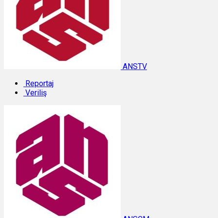
ANSTV
Reportaj
Veriliş