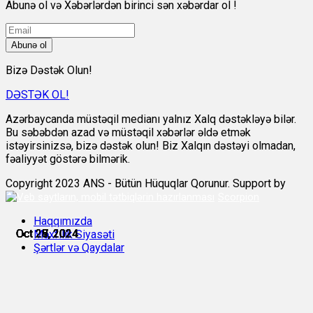
Abunə ol və Xəbərlərdən birinci sən xəbərdar ol !
Abunə ol
Bizə Dəstək Olun!
DƏSTƏK OL!
Azərbaycanda müstəqil medianı yalnız Xalq dəstəkləyə bilər.
Bu səbəbdən azad və müstəqil xəbərlər əldə etmək
istəyirsinizsə, bizə dəstək olun! Biz Xalqın dəstəyi olmadan,
fəaliyyət göstərə bilmərik.
Copyright 2023 ANS - Bütün Hüquqlar Qorunur. Support by
Scorpion
Haqqımızda
Oct 25, 2024
Oct 27, 2024
Oct 27, 2024
Oct 28, 2024
Oct 28, 2024
Oct 29, 2024
Məxfilik Siyasəti
Şərtlər və Qaydalar