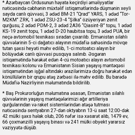
* Azərbaycan Ordusunun həyata keçirdiyi əməliyyatlar
nəticəsində cəbhənin müxtəlif istiqamətlərində düşmənin xeyli
sayda canlı qüvvəsi, 3 ədəd BM-21 “Qrad” YARS, 1 ədəd “Tor-
M2KM” ZRK, 1 ədəd ZSU-23-4 “Şilka” özüyeriyən zenit
qurğusu, 2 ədəd PDM-2, 3 ədəd 2А36 “Qiasint-B” topu, 1 ədəd
KS-19 zenit topu, 1 ədəd D-20 haubitsa topu, 3 ədəd PUA, bir
neçə avtomobil texnikası sıradan çıxarılıb. Ermənistan silahlı
qüvvələrinin 5-ci dağatıcı alayının müdafiə sahəsində mövqe
tutan şəxsi heyəti məhv edilib, 1-ci motoatıcı alayın bir
bölüyədək canlı qüvvəsi pusquya salınıb. Əsgəran
istiqamətində hərəkət edən 4-cü motoatıcı alayın avtomobil
texnikası kolonu və Ermənistanın Sisian yaşayış məntəqəsi
istiqamətindən işğal altındakı ərazilərimizə doğru hərəkət edən
könüllülərin bir qrupu atəş zərbəsi ilə məhv edilib. Bu barədə
Müdafiə Nazirliyinin məlumatında
bildirilib.
* Baş Prokurorluğun məlumatına əsasən, Ermənistan silahlı
qüvvələrinin yaşayış məntəqələrimizi ağır artilleriya
qurğularından və raket sistemlərindən atəşə tutması
nəticəsində sentyabrın 27-dən oktyabrın 13-ü saat 12:00-dək
42 mülki şəxs həlak olub, 206 nəfər isə xəsarət alıb, 1479 ev,
66 çoxmənzilli yaşayış binası və 241 mülki obyekt yararsız
vəziyyətə düşüb.