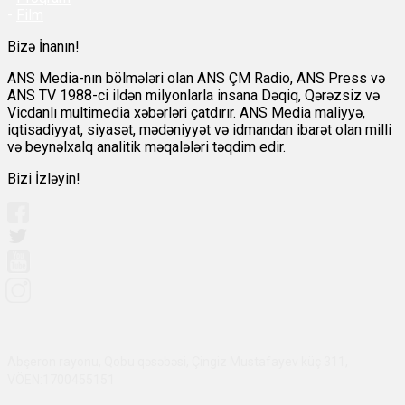
-
Film
Bizə İnanın!
ANS Media-nın bölmələri olan ANS ÇM Radio, ANS Press və
ANS TV 1988-ci ildən milyonlarla insana Dəqiq, Qərəzsiz və
Vicdanlı multimedia xəbərləri çatdırır. ANS Media maliyyə,
iqtisadiyyat, siyasət, mədəniyyət və idmandan ibarət olan milli
və beynəlxalq analitik məqalələri təqdim edir.
Bizi İzləyin!
Abşeron rayonu, Qobu qəsəbəsi, Çingiz Mustafayev küç 311,
VÖEN:1700455151