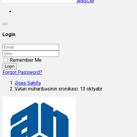
ANSÇM
Login
Remember Me
Login
Forgot Password?
Əsas Səhifə
Vətən müharibəsinin xronikası: 13 oktyabr