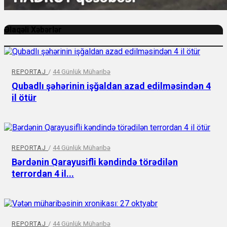
Əlaqəli Xəbərlər
REPORTAJ
/
44 Günlük Müharibə
Qubadlı şəhərinin işğaldan azad edilməsindən 4
il ötür
REPORTAJ
/
44 Günlük Müharibə
Bərdənin Qarayusifli kəndində törədilən
terrordan 4 il...
REPORTAJ
/
44 Günlük Müharibə