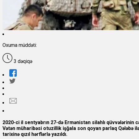
Oxuma müddəti:
3 dəqiqə
2020-ci il sentyabrın 27-də Ermənistan silahlı qüvvələrinin
Vətən müharibəsi otuzillik işğala son qoyan parlaq Qələbə i
tarixinə qızıl hərflərlə yazıldı.