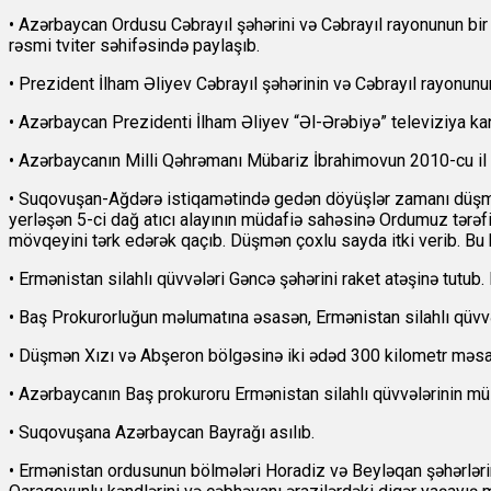
• Azərbaycan Ordusu Cəbrayıl şəhərini və Cəbrayıl rayonunun bi
rəsmi tviter səhifəsində paylaşıb.
• Prezident İlham Əliyev Cəbrayıl şəhərinin və Cəbrayıl rayonun
• Azərbaycan Prezidenti İlham Əliyev “Əl-Ərəbiyə” televiziya ka
• Azərbaycanın Milli Qəhrəmanı Mübariz İbrahimovun 2010-cu il
• Suqovuşan-Ağdərə istiqamətində gedən döyüşlər zamanı düşməni
yerləşən 5-ci dağ atıcı alayının müdafiə sahəsinə Ordumuz tərəfi
mövqeyini tərk edərək qaçıb. Düşmən çoxlu sayda itki verib. Bu
• Ermənistan silahlı qüvvələri Gəncə şəhərini raket atəşinə tutub. N
• Baş Prokurorluğun məlumatına əsasən, Ermənistan silahlı qüvvəl
• Düşmən Xızı və Abşeron bölgəsinə iki ədəd 300 kilometr məsafə
• Azərbaycanın Baş prokuroru Ermənistan silahlı qüvvələrinin mülki
• Suqovuşana Azərbaycan Bayrağı asılıb.
• Ermənistan ordusunun bölmələri Horadiz və Beyləqan şəhərləri