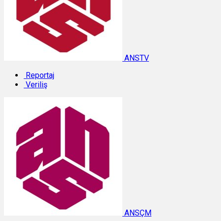
ANSTV
Reportaj
Veriliş
ANSÇM