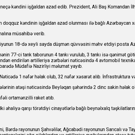
r neçə kəndini işğaldan azad edib. Prezident, Ali Baş Komandan İ
un doqquz kəndinin işğaldan azad olunması ilə bağlı Azərbaycan x
nalına müsahibə verib.
 iyunun 18-də xeyli sayda düşmən qüvvəsini məhv etdiyi posta Az
n 77-ci tank taborunun 4 tankı vurulub, 3 tankı isə qənimət götür
ndən endirilən artilleriya zərbələri nəticəsində 4 avtomobil texni
 barədə Müdafiə Nazirliyi məlumat yayıb.
əticədə 1 nəfər həlak olub, 32 nəfər xəsarət alıb. İnfrastruktura və 
ərinin atəşi nəticəsində Beyləqan şəhərində 2 dinc sakin həlak olu
li ortamənzilli raket atıb.
 əhaliyə qarşı törətdiyi cinayətlərlə bağlı beynəlxalq təşkilatları
ni, Bərdə rayonunun Şahvəlilər, Ağcabədi rayonunun Sarıcalı və T