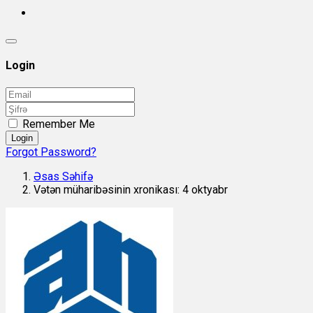
Login
Remember Me
Login
Forgot Password?
Əsas Səhifə
Vətən müharibəsinin xronikası: 4 oktyabr