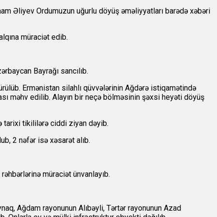
lham Əliyev Ordumuzun uğurlu döyüş əməliyyatları barədə xəbəri
alqına müraciət edib.
ərbaycan Bayrağı sancılıb.
ülüb. Ermənistan silahlı qüvvələrinin Ağdərə istiqamətində
kası məhv edilib. Alayın bir neçə bölməsinin şəxsi heyəti döyüş
tarixi tikililərə ciddi ziyan dəyib.
b, 2 nəfər isə xəsarət alıb.
n rəhbərlərinə müraciət ünvanlayıb.
aynaq, Ağdam rayonunun Alıbəyli, Tərtər rayonunun Azad