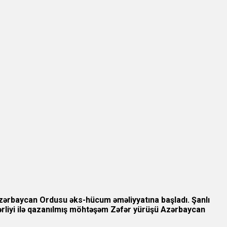
 Azərbaycan Ordusu əks-hücum əməliyyatına başladı. Şanlı
bərliyi ilə qazanılmış möhtəşəm Zəfər yürüşü Azərbaycan