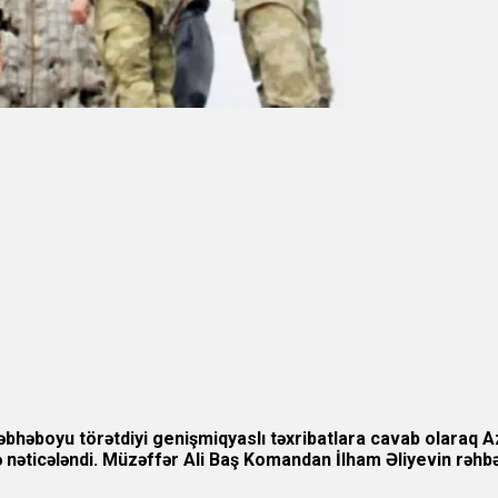
 cəbhəboyu törətdiyi genişmiqyaslı təxribatlara cavab olaraq
lə nəticələndi. Müzəffər Ali Baş Komandan İlham Əliyevin rəh