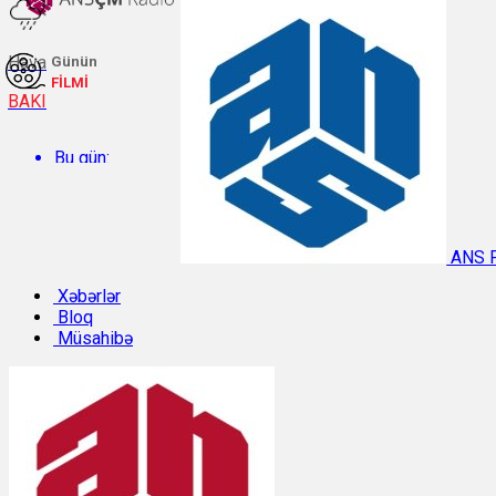
Hava
Günün
FİLMİ
BAKI
Bu gün:
Temperatur: 27.1°C. Rütubət: 58%.
ANS 
Sabah:
Xəbərlər
Bloq
Müsahibə
Temperatur: 31.3°C. Rütubət: 40%.