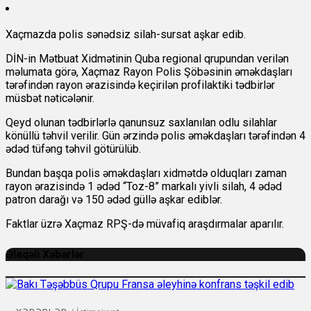
Xaçmazda polis sənədsiz silah-sursat aşkar edib.
DİN-in Mətbuat Xidmətinin Quba regional qrupundan
verilən
məlumata görə, Xaçmaz Rayon Polis Şöbəsinin əməkdaşları
tərəfindən rayon ərazisində keçirilən profilaktiki tədbirlər
müsbət nəticələnir.
Qeyd olunan tədbirlərlə qanunsuz saxlanılan odlu silahlar
könüllü təhvil verilir. Gün ərzində polis əməkdaşları tərəfindən 4
ədəd tüfəng təhvil götürülüb.
Bundan başqa polis əməkdaşları xidmətdə olduqları zaman
rayon ərazisində 1 ədəd “Toz-8” markalı yivli silah, 4 ədəd
patron darağı və 150 ədəd güllə aşkar ediblər.
Faktlar üzrə Xaçmaz RPŞ-də müvafiq araşdırmalar aparılır.
Əlaqəli Xəbərlər