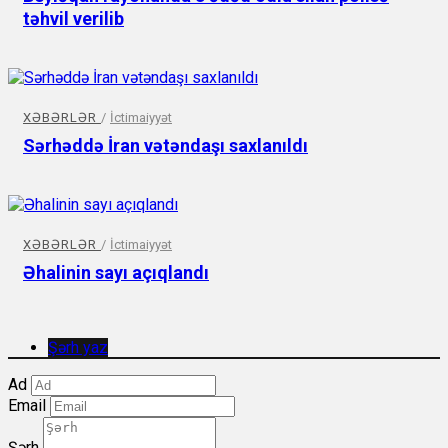
təhvil verilib
XƏBƏRLƏR
/
İctimaiyyət
Sərhəddə İran vətəndaşı saxlanıldı
XƏBƏRLƏR
/
İctimaiyyət
Əhalinin sayı açıqlandı
Şərh yaz
Ad
Email
Şərh