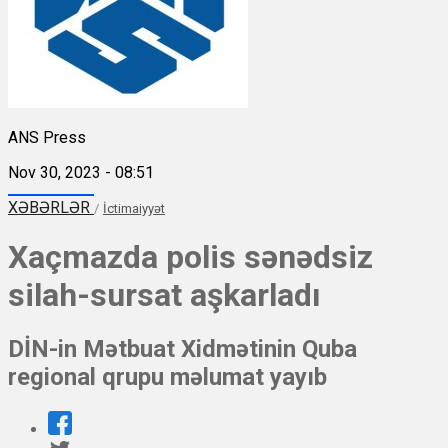
ANS Press
Nov 30, 2023 - 08:51
XƏBƏRLƏR
/
İctimaiyyət
Xaçmazda polis sənədsiz
silah-sursat aşkarladı
DİN-in Mətbuat Xidmətinin Quba
regional qrupu məlumat yayıb