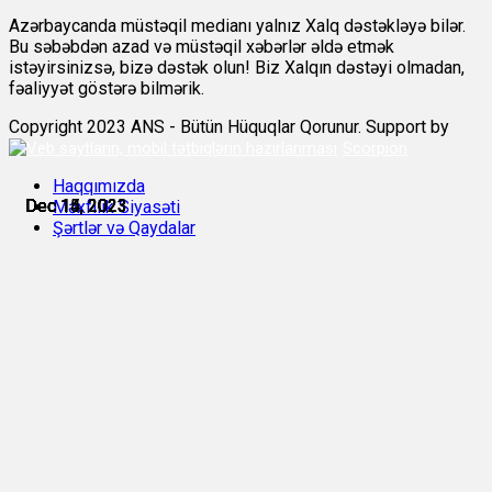
Azərbaycanda müstəqil medianı yalnız Xalq dəstəkləyə bilər.
Bu səbəbdən azad və müstəqil xəbərlər əldə etmək
istəyirsinizsə, bizə dəstək olun! Biz Xalqın dəstəyi olmadan,
fəaliyyət göstərə bilmərik.
Copyright 2023 ANS - Bütün Hüquqlar Qorunur. Support by
Scorpion
Haqqımızda
Dec 14, 2023
Dec 14, 2023
Dec 14, 2023
Dec 15, 2023
Dec 15, 2023
Dec 15, 2023
Məxfilik Siyasəti
Şərtlər və Qaydalar