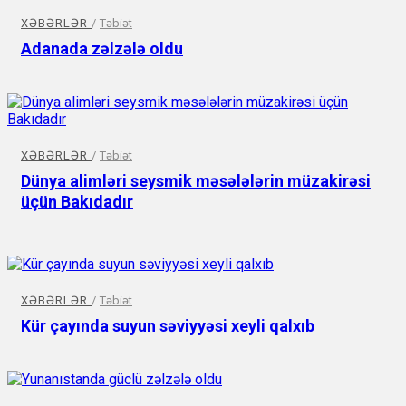
XƏBƏRLƏR
/
Təbiət
Adanada zəlzələ oldu
XƏBƏRLƏR
/
Təbiət
Dünya alimləri seysmik məsələlərin müzakirəsi
üçün Bakıdadır
XƏBƏRLƏR
/
Təbiət
Kür çayında suyun səviyyəsi xeyli qalxıb