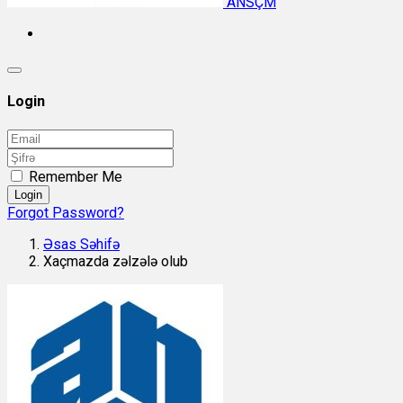
ANSÇM
Login
Remember Me
Login
Forgot Password?
Əsas Səhifə
Xaçmazda zəlzələ olub