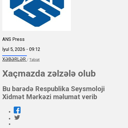
ANS Press
İyul 5, 2026 - 09:12
XƏBƏRLƏR
/
Təbiət
Xaçmazda zəlzələ olub
Bu barədə Respublika Seysmoloji
Xidmət Mərkəzi məlumat verib