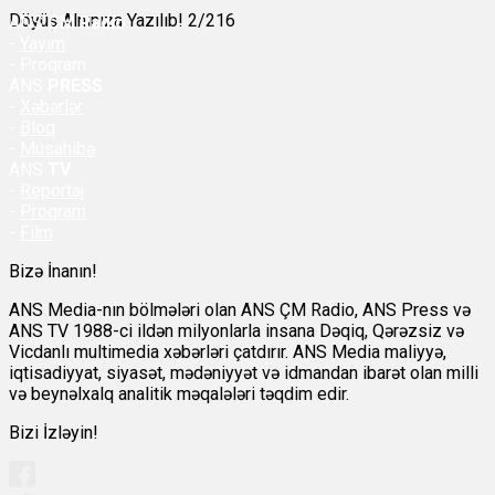
Döyüş Alnınıza Yazılıb! 2/216
ANS
ÇM Radio
-
Yayım
- Proqram
ANS
PRESS
-
Xəbərlər
-
Bloq
-
Müsahibə
ANS
TV
-
Reportaj
-
Proqram
-
Film
Bizə İnanın!
ANS Media-nın bölmələri olan ANS ÇM Radio, ANS Press və
ANS TV 1988-ci ildən milyonlarla insana Dəqiq, Qərəzsiz və
Vicdanlı multimedia xəbərləri çatdırır. ANS Media maliyyə,
iqtisadiyyat, siyasət, mədəniyyət və idmandan ibarət olan milli
və beynəlxalq analitik məqalələri təqdim edir.
Bizi İzləyin!