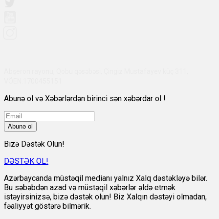
Abşeron rayonu, Qobu qəsəbəsi, Çingiz Mustafayev küç 311,
VÖEN:1700455151
Abunə ol və Xəbərlərdən birinci sən xəbərdar ol !
Abunə ol
Bizə Dəstək Olun!
DƏSTƏK OL!
Azərbaycanda müstəqil medianı yalnız Xalq dəstəkləyə bilər.
Bu səbəbdən azad və müstəqil xəbərlər əldə etmək
istəyirsinizsə, bizə dəstək olun! Biz Xalqın dəstəyi olmadan,
fəaliyyət göstərə bilmərik.