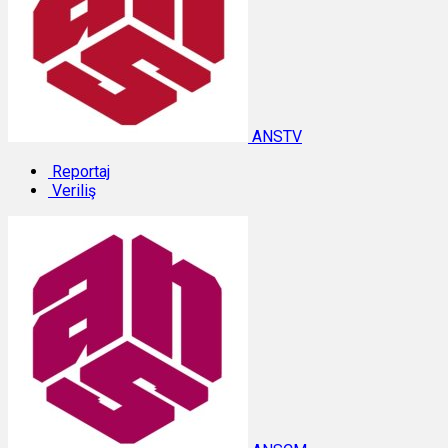
ANSTV
Reportaj
Veriliş