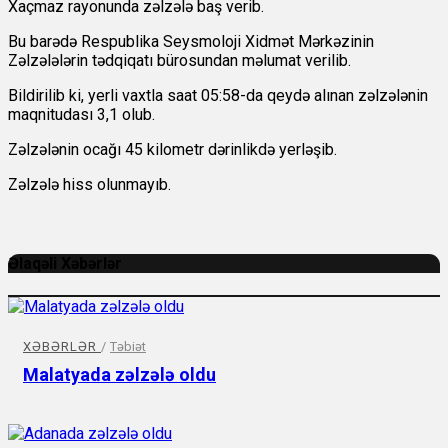
Xaçmaz rayonunda zəlzələ baş verib.
Bu barədə Respublika Seysmoloji Xidmət Mərkəzinin
Zəlzələlərin tədqiqatı bürosundan məlumat verilib.
Bildirilib ki, yerli vaxtla saat 05:58-da qeydə alınan zəlzələnin
maqnitudası 3,1 olub.
Zəlzələnin ocağı 45 kilometr dərinlikdə yerləşib.
Zəlzələ hiss olunmayıb.
Əlaqəli Xəbərlər
XƏBƏRLƏR
/
Təbiət
Malatyada zəlzələ oldu