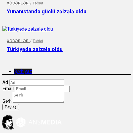
XƏBƏRLƏR
/
Təbiət
Yunanıstanda güclü zəlzələ oldu
XƏBƏRLƏR
/
Təbiət
Türkiyədə zəlzələ oldu
Şərh yaz
Ad
Email
Şərh
Paylaş