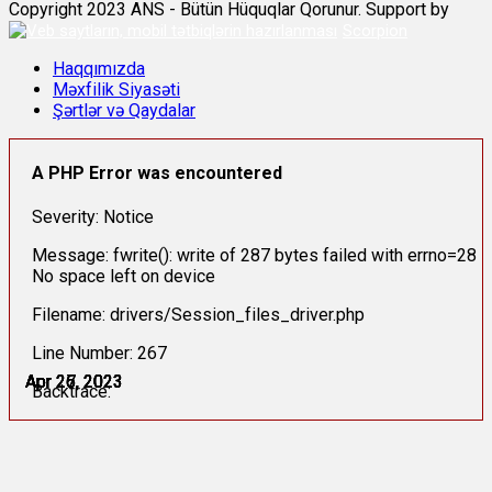
Copyright 2023 ANS - Bütün Hüquqlar Qorunur. Support by
Scorpion
Haqqımızda
Məxfilik Siyasəti
Şərtlər və Qaydalar
A PHP Error was encountered
Severity: Notice
Message: fwrite(): write of 287 bytes failed with errno=28
No space left on device
Filename: drivers/Session_files_driver.php
Line Number: 267
Apr 25, 2023
Apr 26, 2023
Apr 26, 2023
Apr 26, 2023
Apr 27, 2023
Apr 27, 2023
Backtrace: