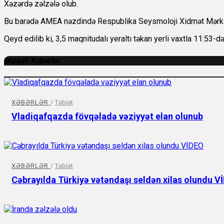
Xəzərdə zəlzələ olub.
Bu barədə AMEA nəzdində Respublika Seysmoloji Xidmət Mərkəzi
Qeyd edilib ki, 3,5 maqnitudalı yeraltı təkan yerli vaxtla 11:53-d
Əlaqəli Xəbərlər
XƏBƏRLƏR
/
Təbiət
Vladiqafqazda fövqəladə vəziyyət elan olunub
XƏBƏRLƏR
/
Təbiət
Cəbrayılda Türkiyə vətəndaşı seldən xilas olundu V