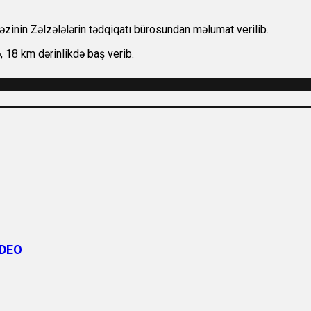
nin Zəlzələlərin tədqiqatı bürosundan məlumat verilib.
ə, 18 km dərinlikdə baş verib.
İDEO