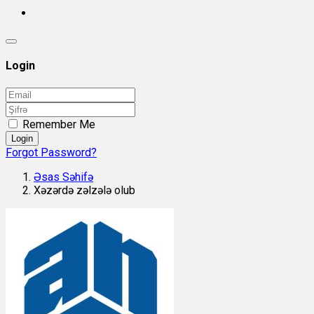
Login
Remember Me
Login
Forgot Password?
Əsas Səhifə
Xəzərdə zəlzələ olub