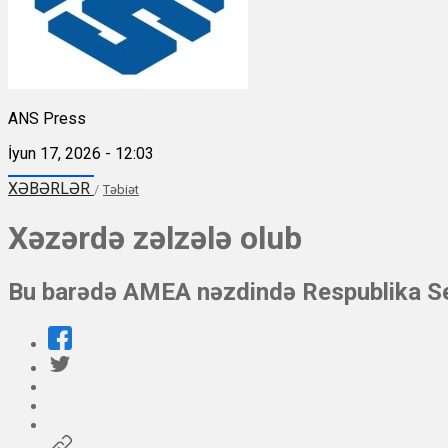
ANS Press
İyun 17, 2026 - 12:03
XƏBƏRLƏR
/
Təbiət
Xəzərdə zəlzələ olub
Bu barədə AMEA nəzdində Respublika Se