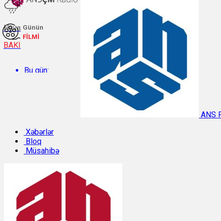
Hava
Günün
FİLMİ
BAKI
Bu gün:
Temperatur: 29.2°C. Rütubət: 48%.
ANS 
Sabah:
Xəbərlər
Bloq
Müsahibə
Temperatur: 31.1°C. Rütubət: 40%.