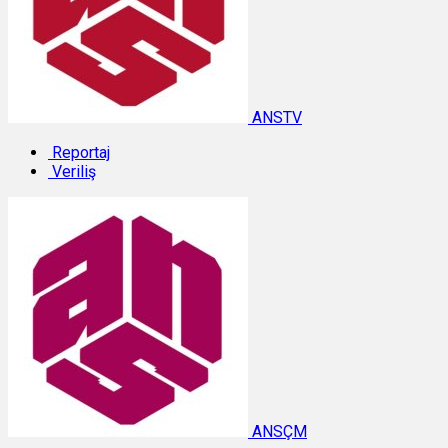
ANSTV
Reportaj
Veriliş
ANSÇM