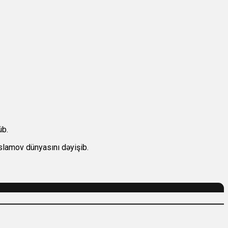
üb.
İslamov dünyasını dəyişib.