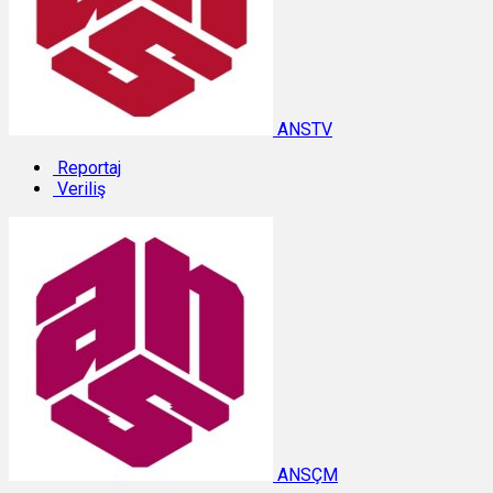
ANSTV
Reportaj
Veriliş
ANSÇM