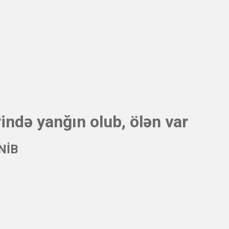
ində yanğın olub, ölən var
ƏNİB