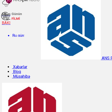
Hava
Günün
FİLMİ
BAKI
Bu gün:
Temperatur: 27°C. Rütubət: 61%.
ANS 
Sabah:
Xəbərlər
Bloq
Müsahibə
Temperatur: 29.8°C. Rütubət: 49%.