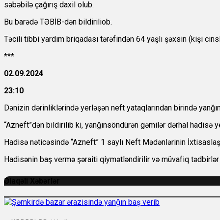
səbəbilə çağırış daxil olub.
Bu barədə
TƏBİB-dən bildiriliob.
Təcili tibbi yardım briqadası tərəfindən 64 yaşlı şəxsin (kişi cin
***
02.09.2024
23:10
Dənizin dərinliklərində yerləşən neft yataqlarından birində yanğın
“Azneft”dən bildirilib ki, yanğınsöndürən gəmilər dərhal hadisə 
Hadisə nəticəsində “Azneft” 1 saylı Neft Mədənlərinin İxtisaslaşd
Hadisənin baş vermə şəraiti qiymətləndirilir və müvafiq tədbirlər 
Əlaqəli Xəbərlər