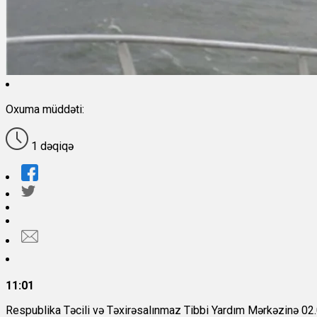
Oxuma müddəti:
1 dəqiqə
11:01
Respublika Təcili və Təxirəsalınmaz Tibbi Yardım Mərkəzinə 02.