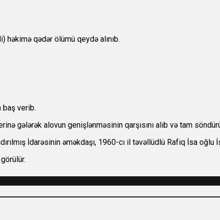
sli) həkimə qədər ölümü qeydə alınıb.
 baş verib.
yerinə gələrək alovun genişlənməsinin qarşısını alıb və tam söndür
ırılmış İdarəsinin əməkdaşı, 1960-cı il təvəllüdlü Rafiq İsa oğlu 
görülür.