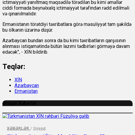
ictimaiyyəti yanıltmaq məqsədilə törədilən bu kimi əməllər
ciddi formada beynəlxalq ictimaiyyət tərəfindən rədd edilməli
və qınanılmalıdır.
Ermənistanın törətdiyi təxribatlara görə məsuliyyət tam şəkildə
bu ölkənin üzərinə düşür.
Azərbaycan bundan sonra da bu kimi təxribatların qarşısının
alınması istiqamətində bütün lazımi tədbirləri görməyə davam
edəcək", - XİN bildirib.
Teqlər:
XİN
Azərbaycan
Ermənistan
Əlaqəli Xəbərlər
XƏBƏRLƏR
/
Siyasət