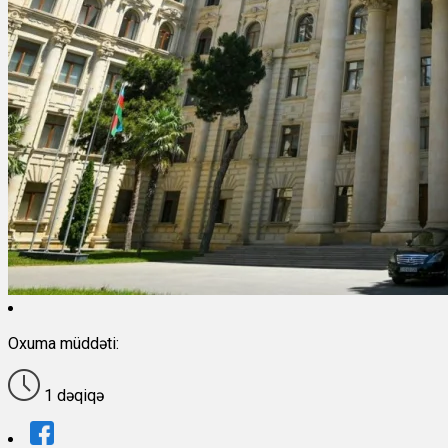
Oxuma müddəti:
1 dəqiqə