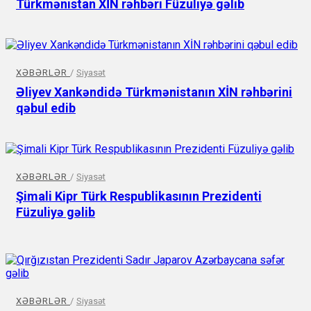
Türkmənistan XİN rəhbəri Füzuliyə gəlib
XƏBƏRLƏR
/
Siyasət
Əliyev Xankəndidə Türkmənistanın XİN rəhbərini
qəbul edib
XƏBƏRLƏR
/
Siyasət
Şimali Kipr Türk Respublikasının Prezidenti
Füzuliyə gəlib
XƏBƏRLƏR
/
Siyasət