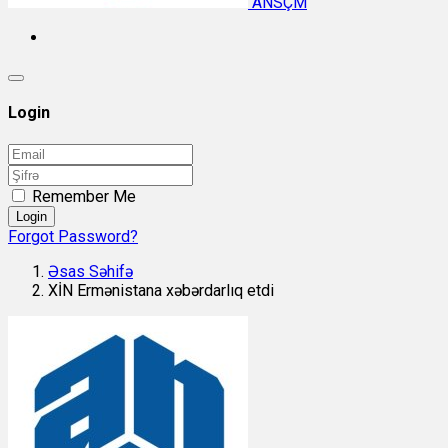
ANSÇM
Login
Remember Me
Login
Forgot Password?
Əsas Səhifə
XİN Ermənistana xəbərdarlıq etdi