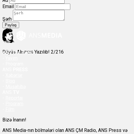
Ad
Email
Şərh
Paylaş
Döyüş Alnınıza Yazılıb! 2/216
ANS
ÇM Radio
-
Yayım
- Proqram
ANS
PRESS
-
Xəbərlər
-
Bloq
-
Müsahibə
ANS
TV
-
Reportaj
-
Proqram
-
Film
Bizə İnanın!
ANS Media-nın bölmələri olan ANS ÇM Radio, ANS Press və