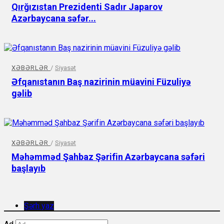
Qırğızıstan Prezidenti Sadır Japarov
Azərbaycana səfər...
XƏBƏRLƏR
/
Siyasət
Əfqanıstanın Baş nazirinin müavini Füzuliyə
gəlib
XƏBƏRLƏR
/
Siyasət
Məhəmməd Şahbaz Şərifin Azərbaycana səfəri
başlayıb
Şərh yaz