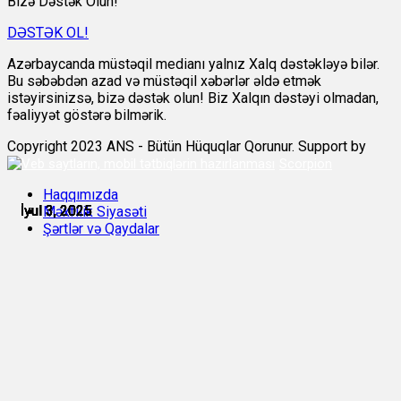
Bizə Dəstək Olun!
DƏSTƏK OL!
Azərbaycanda müstəqil medianı yalnız Xalq dəstəkləyə bilər.
Bu səbəbdən azad və müstəqil xəbərlər əldə etmək
istəyirsinizsə, bizə dəstək olun! Biz Xalqın dəstəyi olmadan,
fəaliyyət göstərə bilmərik.
Copyright 2023 ANS - Bütün Hüquqlar Qorunur. Support by
Scorpion
Haqqımızda
İyul 3, 2025
İyul 3, 2025
İyul 3, 2025
İyul 3, 2025
İyul 3, 2025
İyul 3, 2025
Məxfilik Siyasəti
Şərtlər və Qaydalar