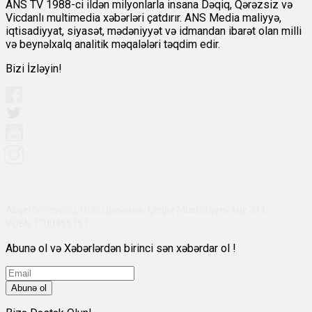
ANS TV 1988-ci ildən milyonlarla insana Dəqiq, Qərəzsiz və
Vicdanlı multimedia xəbərləri çatdırır. ANS Media maliyyə,
iqtisadiyyat, siyasət, mədəniyyət və idmandan ibarət olan milli
və beynəlxalq analitik məqalələri təqdim edir.
Bizi İzləyin!
Abşeron rayonu, Qobu qəsəbəsi, Çingiz Mustafayev küç 311,
VÖEN:1700455151
Abunə ol və Xəbərlərdən birinci sən xəbərdar ol !
Abunə ol