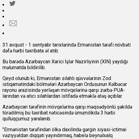
31 avqust - 1 sentyabr tarixlərində Ermənistan tərəfi növbəti
dəfə hərbi təxribata əl atıb.
Bu barədə Azərbaycan Xarici İşlər Nazirliyinin (XİN) yaydığı
məlumatda bildirilib.
Qeyd olunub ki, Ermənistan silahlı qüvvələrinin Zod
istiqamətindəki bölmələri Azərbaycan Ordusunun Kəlbəcər
rayonu ərazisində yerləşən mövqelərinə qarşı zərbə PUA-
larından və atıcı silahlardan istifadə etməklə atəş açıblar.
Azərbaycan tərəfinin mövqelərinə qarşı məqsədyönlü şəkildə
törədilmiş bu təxribat nəticəsində ümumilikdə 3 hərbi
qulluqçumuz yaralanıb.
"Ermənistan tərəfindən ölkə daxilində gərgin siyasi-ictimai
vəziyyətdən diqqəti yayındırmaq, habelə beynəlxalq