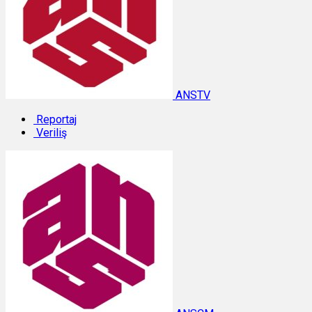
ANSTV
Reportaj
Veriliş