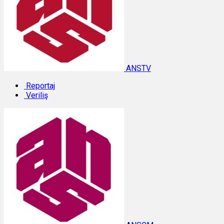
ANSTV
Reportaj
Veriliş