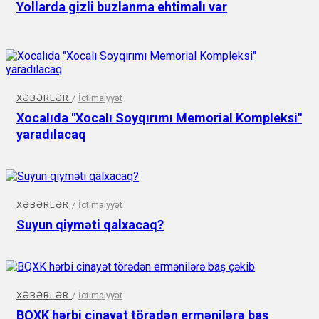
Yollarda gizli buzlanma ehtimalı var
XƏBƏRLƏR
/
İctimaiyyət
Xocalıda "Xocalı Soyqırımı Memorial Kompleksi"
yaradılacaq
XƏBƏRLƏR
/
İctimaiyyət
Suyun qiyməti qalxacaq?
XƏBƏRLƏR
/
İctimaiyyət
BQXK hərbi cinayət törədən ermənilərə baş