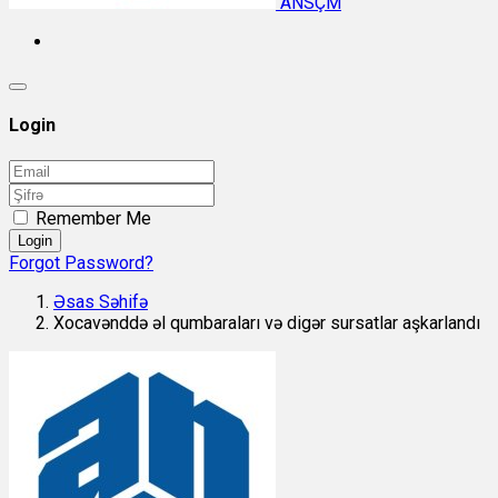
ANSÇM
Login
Remember Me
Login
Forgot Password?
Əsas Səhifə
Xocavənddə əl qumbaraları və digər sursatlar aşkarlandı