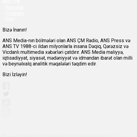
ANS
TV
-
Reportaj
-
Proqram
-
Film
Bizə İnanın!
ANS Media-nın bölmələri olan ANS ÇM Radio, ANS Press və
ANS TV 1988-ci ildən milyonlarla insana Dəqiq, Qərəzsiz və
Vicdanlı multimedia xəbərləri çatdırır. ANS Media maliyyə,
iqtisadiyyat, siyasət, mədəniyyət və idmandan ibarət olan milli
və beynəlxalq analitik məqalələri təqdim edir.
Bizi İzləyin!
Abşeron rayonu, Qobu qəsəbəsi, Çingiz Mustafayev küç 311,