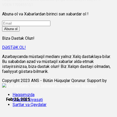
VÖEN:1700455151
Abunə ol və Xəbərlərdən birinci sən xəbərdar ol !
Abunə ol
Bizə Dəstək Olun!
DƏSTƏK OL!
Azərbaycanda müstəqil medianı yalnız Xalq dəstəkləyə bilər.
Bu səbəbdən azad və müstəqil xəbərlər əldə etmək
istəyirsinizsə, bizə dəstək olun! Biz Xalqın dəstəyi olmadan,
fəaliyyət göstərə bilmərik.
Copyright 2023 ANS - Bütün Hüquqlar Qorunur. Support by
Scorpion
Haqqımızda
Feb 25, 2025
Feb 25, 2025
Feb 25, 2025
Feb 25, 2025
Feb 25, 2025
Feb 26, 2025
Məxfilik Siyasəti
Şərtlər və Qaydalar