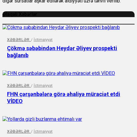
digər sursatlar aşkar edilərək aidiyyəti üzrə təhvil verilib.
Əlaqəli Xəbərlər
XƏBƏRLƏR
/
İctimaiyyət
Çökmə səbəbindən Heydər Əliyev prospekti
bağlanıb
XƏBƏRLƏR
/
İctimaiyyət
FHN çərşənbələrə görə əhaliyə müraciət etdi
VİDEO
XƏBƏRLƏR
/
İctimaiyyət