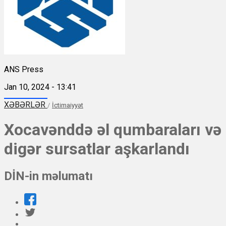
ANS Press
Jan 10, 2024 - 13:41
XƏBƏRLƏR
/
İctimaiyyət
Xocavənddə əl qumbaraları və
digər sursatlar aşkarlandı
DİN-in məlumatı