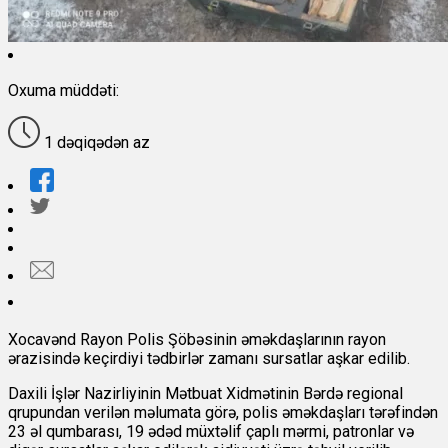
Oxuma müddəti:
1 dəqiqədən az
Xocavənd Rayon Polis Şöbəsinin əməkdaşlarının rayon
ərazisində keçirdiyi tədbirlər zamanı sursatlar aşkar edilib.
Daxili İşlər Nazirliyinin Mətbuat Xidmətinin Bərdə regional
qrupundan
verilən məlumata görə, polis əməkdaşları tərəfindən
23 əl qumbarası, 19 ədəd müxtəlif çaplı mərmi, patronlar və