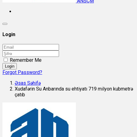
ANSÇM
Login
Remember Me
Login
Forgot Password?
Əsas Səhifə
Xudafərin Su Anbarında su ehtiyatı 719 milyon kubmetrə
çatıb