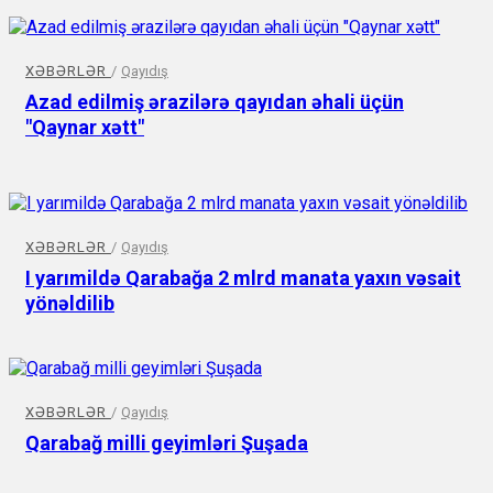
XƏBƏRLƏR
/
Qayıdış
Azad edilmiş ərazilərə qayıdan əhali üçün
"Qaynar xətt"
XƏBƏRLƏR
/
Qayıdış
I yarımildə Qarabağa 2 mlrd manata yaxın vəsait
yönəldilib
XƏBƏRLƏR
/
Qayıdış
Qarabağ milli geyimləri Şuşada