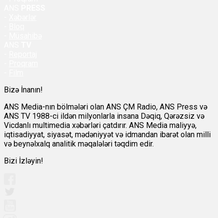
ANS
PRESS
-
Xəbərlər
-
Bloq
-
Müsahibə
ANS
TV
-
Reportaj
-
Proqram
-
Film
Bizə İnanın!
ANS Media-nın bölmələri olan ANS ÇM Radio, ANS Press və
ANS TV 1988-ci ildən milyonlarla insana Dəqiq, Qərəzsiz və
Vicdanlı multimedia xəbərləri çatdırır. ANS Media maliyyə,
iqtisadiyyat, siyasət, mədəniyyət və idmandan ibarət olan milli
və beynəlxalq analitik məqalələri təqdim edir.
Bizi İzləyin!