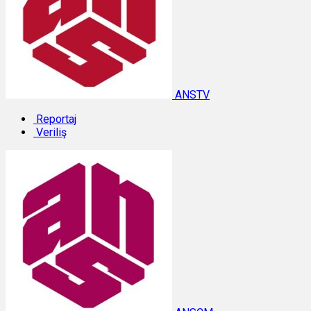
ANSTV
Reportaj
Veriliş