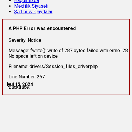
Haqqımızda
Məxfilik Siyasəti
Şərtlər və Qaydalar
A PHP Error was encountered
Severity: Notice
Message: fwrite(): write of 287 bytes failed with errno=28
No space left on device
Filename: drivers/Session_files_driver.php
Line Number: 267
İyul 15, 2024
İyul 15, 2024
İyul 15, 2024
İyul 17, 2024
İyul 17, 2024
İyul 17, 2024
Backtrace: