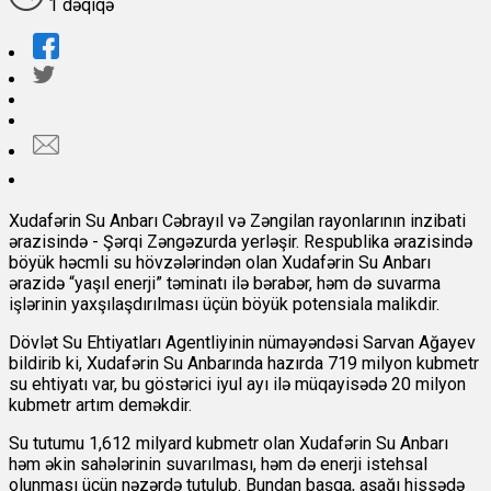
1 dəqiqə
Xudafərin Su Anbarı Cəbrayıl və Zəngilan rayonlarının inzibati
ərazisində - Şərqi Zəngəzurda yerləşir. Respublika ərazisində
böyük həcmli su hövzələrindən olan Xudafərin Su Anbarı
ərazidə “yaşıl enerji” təminatı ilə bərabər, həm də suvarma
işlərinin yaxşılaşdırılması üçün böyük potensiala malikdir.
Dövlət Su Ehtiyatları Agentliyinin nümayəndəsi Sarvan Ağayev
bildirib ki, Xudafərin Su Anbarında hazırda 719 milyon kubmetr
su ehtiyatı var, bu göstərici iyul ayı ilə müqayisədə 20 milyon
kubmetr artım deməkdir.
Su tutumu 1,612 milyard kubmetr olan Xudafərin Su Anbarı
həm əkin sahələrinin suvarılması, həm də enerji istehsal
olunması üçün nəzərdə tutulub. Bundan başqa, aşağı hissədə