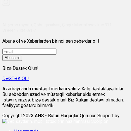
Abşeron rayonu, Qobu qəsəbəsi, Çingiz Mustafayev küç 311,
VÖEN:1700455151
Abunə ol və Xəbərlərdən birinci sən xəbərdar ol !
Abunə ol
Bizə Dəstək Olun!
DƏSTƏK OL!
Azərbaycanda müstəqil medianı yalnız Xalq dəstəkləyə bilər.
Bu səbəbdən azad və müstəqil xəbərlər əldə etmək
istəyirsinizsə, bizə dəstək olun! Biz Xalqın dəstəyi olmadan,
fəaliyyət göstərə bilmərik.
Copyright 2023 ANS - Bütün Hüquqlar Qorunur. Support by
Scorpion