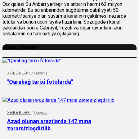
Qız qalası Su Anbarı yerləşir və anbarın həcmi 62 milyon
kubmetrdir. Bu su anbarından sugötürmə qabiliyyəti 50
kubmetr/saniyə olan suvarma kanalının çəkilməsi nəzərdə
tutulur və bunun üçün layihə hazırlanır. Sözügedən kanal
çəkiləndən sonra Cəbrayıl, Füzuli və digər rayonların əkin
sahələrinin su təminatı yaxşılaşacaq.
Əlaqəli Xəbərlər
XƏBƏRLƏR
/
Qayıdış
"Qarabağ tarixi fotolarda"
XƏBƏRLƏR
/
Qayıdış
Azad olunan ərazilərdə 147 mina
zərərsizləşdirilib