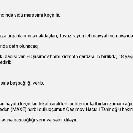
dində vida mərasimi keçirilir.
izə orqanlarının əməkdaşları, Tovuz rayon ictimaiyyəti nümayəndələr
ında dəfn olunacaq.
 iki bacısı var. H.Qasımov hərbi xidmətə qardaşı ilə birlikdə, 18 
tdirib.
sinə başsağlığı verib.
ən həyata keçirilən lokal xarakterli antiterror tədbirləri zamanı 
 edən (MAXE) hərbi qulluqçumuz Qasımov Hacıəli Tahir oğlu həkim
əsinə başsağlığı verir və səbir diləyir.