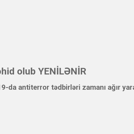
əhid olub YENİLƏNİR
19-da antiterror tədbirləri zamanı ağır ya