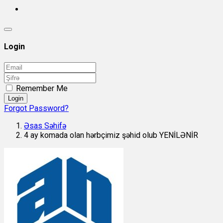
Login
Remember Me
Login
Forgot Password?
Əsas Səhifə
4 ay komada olan hərbçimiz şəhid olub YENİLƏNİR