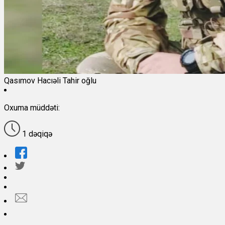
Qasımov Hacıəli Tahir oğlu
Oxuma müddəti:
1 dəqiqə