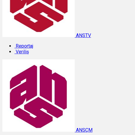
ANSTV
Reportaj
Veriliş
ANSÇM