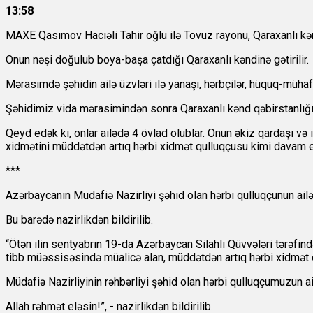
13:58
MAXE Qasımov Hacıəli Tahir oğlu ilə Tovuz rayonu, Qaraxanlı kən
Onun nəşi doğulub boya-başa çatdığı Qaraxanlı kəndinə gətirilir.
Mərasimdə şəhidin ailə üzvləri ilə yanaşı, hərbçilər, hüquq-mühaf
Şəhidimiz vida mərasimindən sonra Qaraxanlı kənd qəbirstanlığ
Qeyd edək ki, onlar ailədə 4 övlad olublar. Onun əkiz qardaşı və
xidmətini müddətdən artıq hərbi xidmət qulluqçusu kimi davam e
***
Azərbaycanın Müdafiə Nazirliyi şəhid olan hərbi qulluqçunun ailə
Bu barədə nazirlikdən bildirilib.
“Ötən ilin sentyabrın 19-da Azərbaycan Silahlı Qüvvələri tərəfind
tibb müəssisəsində müalicə alan, müddətdən artıq hərbi xidmət
Müdafiə Nazirliyinin rəhbərliyi şəhid olan hərbi qulluqçumuzun ail
Allah rəhmət eləsin!”, - nazirlikdən bildirilib.