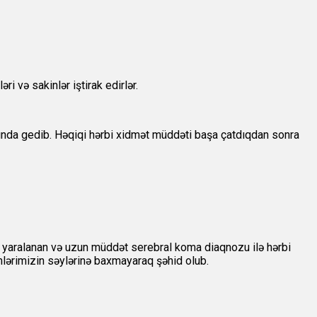
i və sakinlər iştirak edirlər.
yaşında gedib. Həqiqi hərbi xidmət müddəti başa çatdıqdan sonra
ağır yaralanan və uzun müddət serebral koma diaqnozu ilə hərbi
lərimizin səylərinə baxmayaraq şəhid olub.