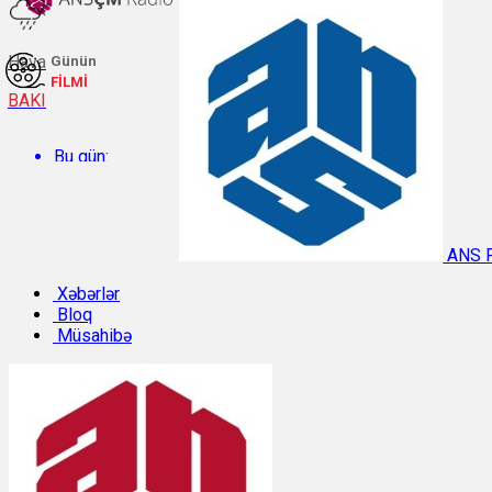
Hava
Günün
FİLMİ
BAKI
Bu gün:
Temperatur: 30.4°C. Rütubət: 49%.
ANS 
Sabah:
Xəbərlər
Bloq
Müsahibə
Temperatur: 29.9°C. Rütubət: 47%.