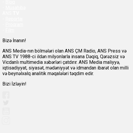
-
Bloq
-
Müsahibə
ANS
TV
-
Reportaj
-
Proqram
-
Film
Bizə İnanın!
ANS Media-nın bölmələri olan ANS ÇM Radio, ANS Press və
ANS TV 1988-ci ildən milyonlarla insana Dəqiq, Qərəzsiz və
Vicdanlı multimedia xəbərləri çatdırır. ANS Media maliyyə,
iqtisadiyyat, siyasət, mədəniyyət və idmandan ibarət olan milli
və beynəlxalq analitik məqalələri təqdim edir.
Bizi İzləyin!