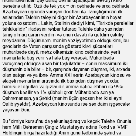
müharibəsindən qayıdaraq dərhal uşaqlıqdan sevdiyi kino
sənətinə atılıb. Özü də tək yox – ön cəbhədə və arxa cəbhədə
Azərbaycan uğrunda vuruşan dostları ilə. Tanışlığımızın ilk
anlarından Talehin taleyini digər bir Azərbaycanlının həyat
yoluna oxşatdım… Lakin, Stalinin dediyi kimi, “Tarixdə paralellər
təhlükəlidir” ifadəsini rəhbər tutaraq Talehlə daha yaxından
tanış olmaq qərarı verdim və onun dəvəti ilə getdim çəkiliş
meydanına. Düşünürəm, mənim vəziyyətimdə olduğu kimi, bu
gənclərin də Vətən qarşısında göstərdikləri şücaətləri
müharibədə deyil, məhz ölkəmizin kino cəbhəsində, yerli
məmurlarla baş verir və hələ baş verəcək. Müharibədə
vuruşmaq olduqca asan bir təşkilatdır – sənin maksimum iki
düşmənin ola bilər – bir, qarşında dayanan düşmən, iki, arxada
olan satqın və ya ibnə. Amma XXI əsrin Azərbaycan kinosu və
əlaqəli məmurların arasında ilk baxışdan düşmən yoxdur,
hamısı el oğulları və qızlarıdır, amma nəticə etibarı ilə 99%
düşmən kəsilir və 1% şübhəli çıxır. Müharibədə sən ya
Qəhrəmansan, ya Şəhid (mənim üçün şəxsən hər ikisi eyni
Qalibiyyətdir), Azərbaycan kinosunda isə sən daim işgəncələr
yaşayan Əsir.
Bu "ximiya kursu"nu da yekunlaşdıraq və keçək Talehə. Onunla
həm Milli Qəhrəman Çingiz Mustafayev adına Fond və VMF
Holdinqin birgə hazırladığı Anım günü tədbirində şəhid və