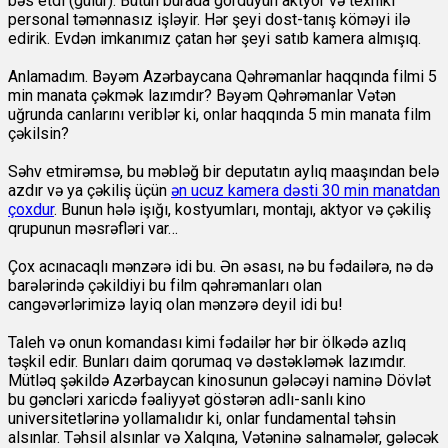
bəs etdi (gülür). Bütün burada gördüyün aktyor və texniki
personal təmənnasız işləyir. Hər şeyi dost-tanış köməyi ilə
edirik. Evdən imkanımız çatan hər şeyi satıb kamera almışıq.
Anlamadım. Bəyəm Azərbaycana Qəhrəmanlar haqqında filmi 5
min manata çəkmək lazımdır? Bəyəm Qəhrəmanlar Vətən
uğrunda canlarını veriblər ki, onlar haqqında 5 min manata film
çəkilsin?
Səhv etmirəmsə, bu məbləğ bir deputatın aylıq maaşından belə
azdır və ya çəkiliş üçün
ən ucuz kamera dəsti 30 min manatdan
çoxdur
. Bunun hələ işığı, kostyumları, montajı, aktyor və çəkiliş
qrupunun məsrəfləri var…
Çox acınacaqlı mənzərə idi bu. Ən əsası, nə bu fədailərə, nə də
barələrində çəkildiyi bu film qəhrəmanları olan
cangəvərlərimizə layiq olan mənzərə deyil idi bu!
Taleh və onun komandası kimi fədailər hər bir ölkədə azlıq
təşkil edir. Bunları daim qorumaq və dəstəkləmək lazımdır.
Mütləq şəkildə Azərbaycan kinosunun gələcəyi naminə Dövlət
bu gəncləri xaricdə fəaliyyət göstərən adlı-sanlı kino
universitetlərinə yollamalıdır ki, onlar fundamental təhsin
alsınlar. Təhsil alsınlar və Xalqına, Vətəninə salnamələr, gələcək