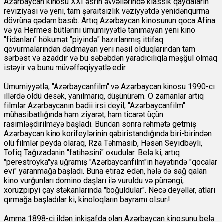
Azərbaycan kinosu XXI əsrin əvvəllərində klassik qaydaların
reviziyası və yeni, tam şəraitsizlik vəziyyətdə yenidənqurma
dövrünə qədəm basıb. Artıq Azərbaycan kinosunun qoca Afina
və ya Hermes bütlərini ümumiyyətlə tanımayan yeni kino
"fidanları" hökumət "piyində" hazırlanmış ittifaq
qovurmalarından dadmayan yeni nəsil olduqlarından tam
sərbəst və azaddır və bu səbəbdən yaradıcılıqla məşğul olmaq
istəyir və bunu müvəffəqiyyətlə edir.
Ümumiyyətlə, "Azərbaycanfilm" və Azərbaycan kinosu 1990-cı
illərdə öldü desək, yanılmarıq, düşünürəm. O zamanlar artıq
filmlər Azərbaycanın bədii irsi deyil, "Azərbaycanfilm"
mühasibatlığında həm ziyarət, həm ticarət üçün
rasimləşdirilməyə başladı. Bundan sonra rəhmətə getmiş
Azərbaycan kino korifeylərinin qəbiristandığında biri-birindən
ölü filmlər peyda olaraq, Rza Təhmasib, Həsən Seyidbəyli,
Tofiq Tağızadənin "fatihəsini" oxudular. Belə ki, artıq
"perestroyka"ya uğramış "Azərbaycanfilm"in həyətində "qocalar
evi" yaranmağa başladı. Buna etiraz edən, hələ də sağ qalan
kino vurğunları domino daşları ilə vuruldu və pürrəngi,
xoruzpipyi çay stəkanlarında "boğuldular". Necə deyəllər, atları
qırmağa başladılar ki, kinoloqların bayramı olsun!
Amma 1898-ci ildən inkişafda olan Azərbaycan kinosunu belə