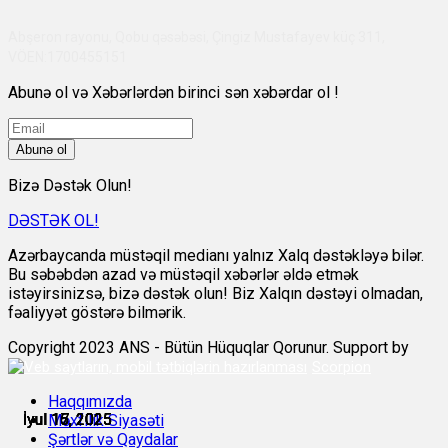
Abşeron rayonu, Qobu qəsəbəsi, Çingiz Mustafayev küç 311,
VÖEN:1700455151
Abunə ol və Xəbərlərdən birinci sən xəbərdar ol !
Abunə ol
Bizə Dəstək Olun!
DƏSTƏK OL!
Azərbaycanda müstəqil medianı yalnız Xalq dəstəkləyə bilər.
Bu səbəbdən azad və müstəqil xəbərlər əldə etmək
istəyirsinizsə, bizə dəstək olun! Biz Xalqın dəstəyi olmadan,
fəaliyyət göstərə bilmərik.
Copyright 2023 ANS - Bütün Hüquqlar Qorunur. Support by
Scorpion
Haqqımızda
İyul 15, 2025
İyul 15, 2025
İyul 15, 2025
İyul 16, 2025
İyul 17, 2025
İyul 17, 2025
Məxfilik Siyasəti
Şərtlər və Qaydalar