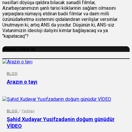
nəsilləri döyüşə qaldıra biləcək sənədli filmlər,
Azərbaycanımızın şanlı tarixi köklərinin sağlam olmasını
yarpaqlara nümayiş etdirən bədii filmlər və daim milli
özünüdərketmə sistemini qidalandıran verilişlər versinlər.
Unutmayın ki, artıq ANS də yoxdur. Düşünün ki, ANS-siz
Vətənimizin ideoloji dəliyini kimlər bağlayacaq və ya
"kapatacaq"?
Əlaqəli Xəbərlər
BLOQ
Arazın o tayı
BLOQ
/
Yaddaş
Şəhid Xudayar Yusifzadənin doğum günüdür
VİDEO