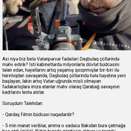
Axi niyə biz belə Vətənpərvər fədailəri Daşbulaq çöllərində
məhv edirik? İsti kabinetlərdə milyonlarla dövlət büdcəsini
talan edən, həyatlarını artıq yaşamış qıcqırmışlar bir-biri ilə
harınlıqdan savaşanda, Daşbulaq çöllərində hələ həyatına yeni
başlayan, lakin artıq Vətən uğrunda misli olmayan
fədakarlıqlara imza atanlar məhv olaraq Qarabağ savaşının
kadrlarını lentə alırlar.
Soruşdum Talehdən:
- Qardaş filmin büdcəsi nəqədərdir?
- 5 min manat veriblər, amma o sadəcə Bakıdan bura çatmağa