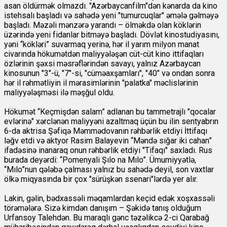
asan öldürmək olmazdı. "Azərbaycanfilm"dən kənarda da kino
istehsalı başladı və sahədə yeni "tumurcuqlar" əmələ gəlməyə
başladı. Məzəli mənzərə yarandı – ölməkdə olan köklərin
üzərində yeni fidanlar bitməyə başladı. Dövlət kinostudiyasını,
yəni “kökləri” suvarmaq yerinə, hər il yarım milyon manat
civarında hökumətdən maliyyələşən cüt-cüt kino ittifaqları
özlərinin şəxsi məsrəflərindən savayı, yalnız Azərbaycan
kinosunun "3"-ü, "7"-si, "cüməaxşamları", "40" və ondan sonra
hər il rəhmətliyin il mərasimlərinin "palatka" məclislərinin
maliyyələşməsi ilə məşğul oldu.
Hökumət “Keçmişdən salam” adlanan bu tammetrajlı "qocalar
evlərinə" xərclənən maliyyəni azaltmaq üçün bu ilin sentyabrın
6-da aktrisa Şəfiqə Məmmədovanın rəhbərlik etdiyi İttifaqı
ləğv etdi və aktyor Rasim Balayevin “Məndə sığar iki cahan”
ifadəsinə inanaraq onun rəhbərlik etdiyi "Tifaqı" saxladı. Rus
burada deyərdi: “Pomenyali Şılo na Mılo”. Ümumiyyətlə,
“Mılo”nun qələbə çalması yalnız bu sahədə deyil, son vaxtlar
ölkə miqyasında bir çox "sürüşkən ssenari"lərdə yer alır.
Lakin, gəlin, bədxassəli məqamlardan keçid edək xoşxassəli
törəmələrə. Sizə kimdən danışım – Şəkidə tanış olduğum
Urfansoy Talehdən. Bu maraqlı gənc təzəlikcə 2-ci Qarabağ