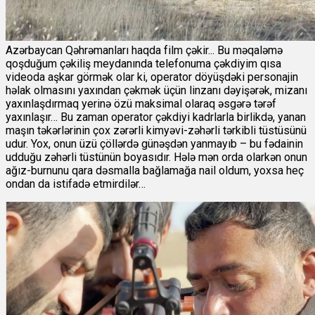
Azərbaycan Qəhrəmanları haqda film çəkir... Bu məqaləmə
qoşduğum çəkiliş meydanında telefonuma çəkdiyim qısa
videoda aşkar görmək olar ki, operator döyüşdəki personajin
həlak olmasını yaxından çəkmək üçün linzanı dəyişərək, mizanı
yaxınlaşdırmaq yerinə özü maksimal olaraq əsgərə tərəf
yaxınlaşır… Bu zaman operator çəkdiyi kadrlarla birlikdə, yanan
maşın təkərlərinin çox zərərli kimyəvi-zəhərli tərkibli tüstüsünü
udur. Yox, onun üzü çöllərdə günəşdən yanmayıb – bu fədainin
udduğu zəhərli tüstünün boyasıdır. Hələ mən orda olarkən onun
ağız-burnunu qara dəsmalla bağlamağa nail oldum, yoxsa heç
ondan da istifadə etmirdilər…