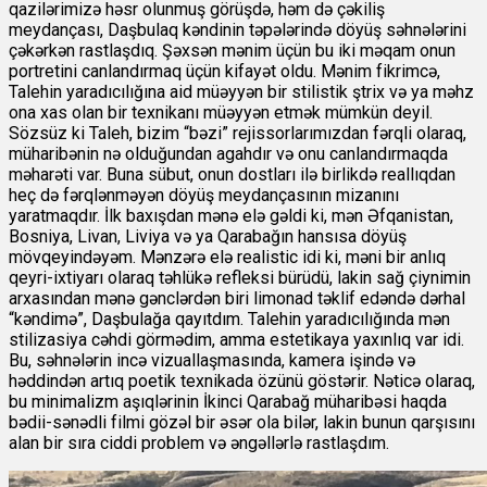
qazilərimizə həsr olunmuş görüşdə, həm də çəkiliş
meydançası, Daşbulaq kəndinin təpələrində döyüş səhnələrini
çəkərkən rastlaşdıq. Şəxsən mənim üçün bu iki məqam onun
portretini canlandırmaq üçün kifayət oldu. Mənim fikrimcə,
Talehin yaradıcılığına aid müəyyən bir stilistik ştrix və ya məhz
ona xas olan bir texnikanı müəyyən etmək mümkün deyil.
Sözsüz ki Taleh, bizim “bəzi” rejissorlarımızdan fərqli olaraq,
müharibənin nə olduğundan agahdır və onu canlandırmaqda
məharəti var. Buna sübut, onun dostları ilə birlikdə reallıqdan
heç də fərqlənməyən döyüş meydançasının mizanını
yaratmaqdır. İlk baxışdan mənə elə gəldi ki, mən Əfqanistan,
Bosniya, Livan, Liviya və ya Qarabağın hansısa döyüş
mövqeyindəyəm. Mənzərə elə realistic idi ki, məni bir anlıq
qeyri-ixtiyarı olaraq təhlükə refleksi bürüdü, lakin sağ çiynimin
arxasından mənə gənclərdən biri limonad təklif edəndə dərhal
“kəndimə”, Daşbulağa qayıtdım. Talehin yaradıcılığında mən
stilizasiya cəhdi görmədim, amma estetikaya yaxınlıq var idi.
Bu, səhnələrin incə vizuallaşmasında, kamera işində və
həddindən artıq poetik texnikada özünü göstərir. Nəticə olaraq,
bu minimalizm aşıqlərinin İkinci Qarabağ müharibəsi haqda
bədii-sənədli filmi gözəl bir əsər ola bilər, lakin bunun qarşısını
alan bir sıra ciddi problem və əngəllərlə rastlaşdım.