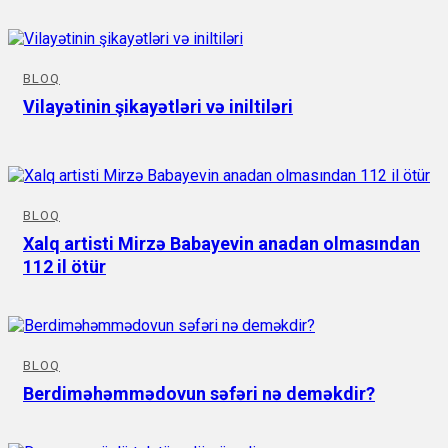
BLOQ
Vilayətinin şikayətləri və iniltiləri
BLOQ
Xalq artisti Mirzə Babayevin anadan olmasından
112 il ötür
BLOQ
Berdiməhəmmədovun səfəri nə deməkdir?