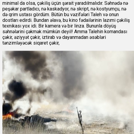
minimal da olsa, çəkiliş üçün şərait yaradılmalıdır. Səhnədə nə
peşəkar partladıcı, nə kaskadyor, nə skript, nə kostyumçu, nə
də qrim ustası gördüm. Bütün bu vəzifələri Taleh və onun
dostları edirdi. Bundan əlavə, bu kino fədailərinin lazımi çəkiliş
texnikası yox idi. Bir kamera və bir linza. Bununla döyüş
səhnələrini çəkmək mümkün deyil! Amma Talehin komandası
çəkir, əziyyət çəkir, iztirab və dayanmadan əsəbləri
tənzimləyəcək siqaret çəkir,