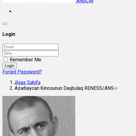
ANSÇM
Login
Remember Me
Login
Forgot Password?
Əsas Səhifə
Azərbaycan Kinosunun Daşbulaq RENESS/ANS-ı