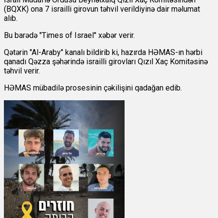
(BQXK) ona 7 israilli girovun təhvil verildiyinə dair məlumat
alıb.
Bu barədə
"Times of Israel" xəbər verir.
Qətərin "Al-Araby" kanalı bildirib ki, hazırda HƏMAS-ın hərbi
qanadı Qəzza şəhərində israilli girovları Qızıl Xaç Komitəsinə
təhvil verir.
HƏMAS mübadilə prosesinin çəkilişini qadağan edib.