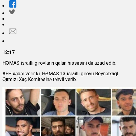
12:17
HƏMAS israilli girovların qalan hissəsini də azad edib.
AFP xəbər verir ki, HƏMAS 13 israilli girovu Beynəlxaql
Qırmızı Xaç Komitəsinə təhvil verib.