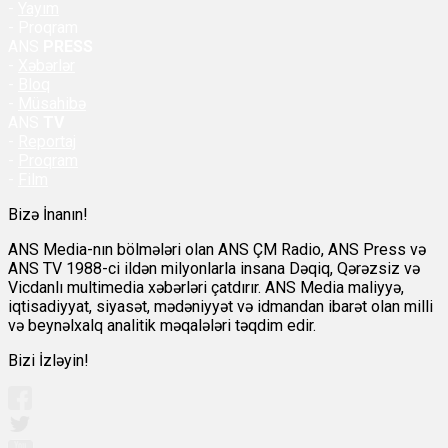
-
Yayım
- Proqram
ANS
PRESS
-
Xəbərlər
-
Bloq
-
Müsahibə
ANS
TV
-
Reportaj
-
Proqram
-
Film
Bizə İnanın!
ANS Media-nın bölmələri olan ANS ÇM Radio, ANS Press və
ANS TV 1988-ci ildən milyonlarla insana Dəqiq, Qərəzsiz və
Vicdanlı multimedia xəbərləri çatdırır. ANS Media maliyyə,
iqtisadiyyat, siyasət, mədəniyyət və idmandan ibarət olan milli
və beynəlxalq analitik məqalələri təqdim edir.
Bizi İzləyin!