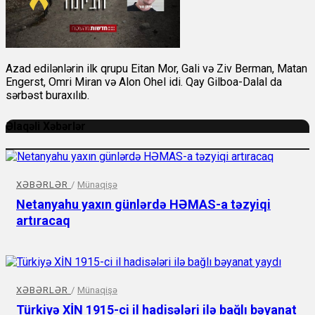
Azad edilənlərin ilk qrupu Eitan Mor, Gali və Ziv Berman, Matan
Engerst, Omri Miran və Alon Ohel idi. Qay Gilboa-Dalal da
sərbəst buraxılıb.
Əlaqəli Xəbərlər
XƏBƏRLƏR
/
Münaqişə
Netanyahu yaxın günlərdə HƏMAS-a təzyiqi
artıracaq
XƏBƏRLƏR
/
Münaqişə
Türkiyə XİN 1915-ci il hadisələri ilə bağlı bəyanat