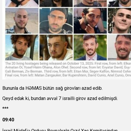
Bununla da HƏMAS bütün sağ girovları azad edib.
Qeyd edək ki, bundan əvvəl
7 israilli girov
azad edilmişdi.
***
09:40
İsrail Müdafiə Ordusu Beynəlxalq Qızıl Xaç Komitəsindən