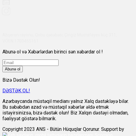
Abşeron rayonu, Qobu qəsəbəsi, Çingiz Mustafayev küç 311,
VÖEN:1700455151
Abunə ol və Xəbərlərdən birinci sən xəbərdar ol !
Abunə ol
Bizə Dəstək Olun!
DƏSTƏK OL!
Azərbaycanda müstəqil medianı yalnız Xalq dəstəkləyə bilər.
Bu səbəbdən azad və müstəqil xəbərlər əldə etmək
istəyirsinizsə, bizə dəstək olun! Biz Xalqın dəstəyi olmadan,
fəaliyyət göstərə bilmərik.
Copyright 2023 ANS - Bütün Hüquqlar Qorunur. Support by
Scorpion