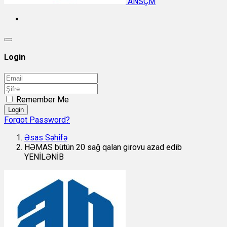
ANSÇM
Login
Remember Me
Login
Forgot Password?
Əsas Səhifə
HƏMAS bütün 20 sağ qalan girovu azad edib
YENİLƏNİB