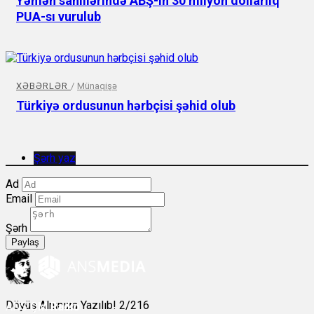
Yəmən sahillərində ABŞ-ın 30 milyon dollarlıq
PUA-sı vurulub
XƏBƏRLƏR
/
Münaqişə
Türkiyə ordusunun hərbçisi şəhid olub
Şərh yaz
Ad
Email
Şərh
Paylaş
Döyüş Alnınıza Yazılıb! 2/216
ANS
ÇM Radio