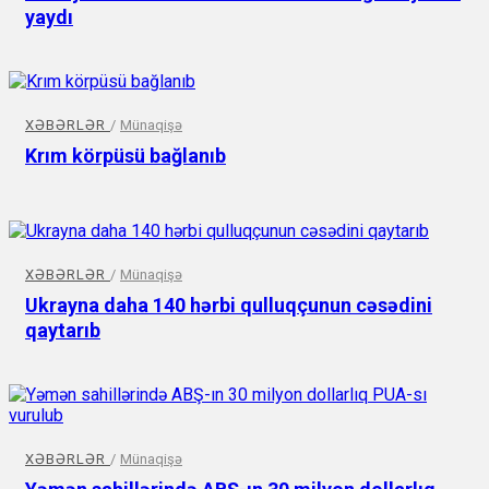
yaydı
XƏBƏRLƏR
/
Münaqişə
Krım körpüsü bağlanıb
XƏBƏRLƏR
/
Münaqişə
Ukrayna daha 140 hərbi qulluqçunun cəsədini
qaytarıb
XƏBƏRLƏR
/
Münaqişə