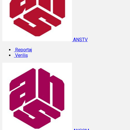
ANSTV
Reportaj
Veriliş