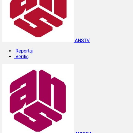
ANSTV
Reportaj
Veriliş