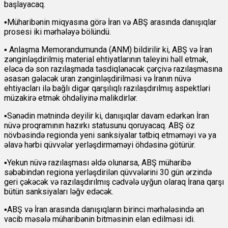
başlayacaq.
▪️Müharibənin miqyasına görə İran və ABŞ arasında danışıqlar
prosesi iki mərhələyə bölündü.
▪️ Anlaşma Memorandumunda (ANM) bildirilir ki, ABŞ və İran
zənginləşdirilmiş material ehtiyatlarının taleyini həll etmək,
eləcə də son razılaşmada təsdiqlənəcək çərçivə razılaşmasına
əsasən gələcək uran zənginləşdirilməsi və İranın nüvə
ehtiyacları ilə bağlı digər qarşılıqlı razılaşdırılmış aspektləri
müzakirə etmək öhdəliyinə malikdirlər.
▪️Sənədin mətnində deyilir ki, danışıqlar davam edərkən İran
nüvə proqramının hazırkı statusunu qoruyacaq. ABŞ öz
növbəsində regionda yeni sanksiyalar tətbiq etməməyi və ya
əlavə hərbi qüvvələr yerləşdirməməyi öhdəsinə götürür.
▪️Yekun nüvə razılaşması əldə olunarsa, ABŞ müharibə
səbəbindən regiona yerləşdirilən qüvvələrini 30 gün ərzində
geri çəkəcək və razılaşdırılmış cədvələ uyğun olaraq İrana qarşı
bütün sanksiyaları ləğv edəcək.
▪️ABŞ və İran arasında danışıqların birinci mərhələsində ən
vacib məsələ müharibənin bitməsinin elan edilməsi idi.