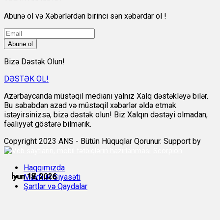
Abunə ol və Xəbərlərdən birinci sən xəbərdar ol !
Abunə ol
Bizə Dəstək Olun!
DƏSTƏK OL!
Azərbaycanda müstəqil medianı yalnız Xalq dəstəkləyə bilər.
Bu səbəbdən azad və müstəqil xəbərlər əldə etmək
istəyirsinizsə, bizə dəstək olun! Biz Xalqın dəstəyi olmadan,
fəaliyyət göstərə bilmərik.
Copyright 2023 ANS - Bütün Hüquqlar Qorunur. Support by
Scorpion
Haqqımızda
İyun 17, 2026
İyun 17, 2026
İyun 18, 2026
İyun 18, 2026
İyun 18, 2026
İyun 18, 2026
Məxfilik Siyasəti
Şərtlər və Qaydalar