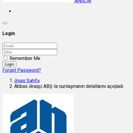
ANSÇM
Login
Remember Me
Login
Forgot Password?
Əsas Səhifə
Abbas Əraqçi ABŞ-la razılaşmanın detallarını açıqladı