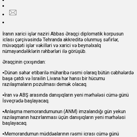
İranın xarici işlər naziri Abbas Əraqçi diplomatik korpusun
iclası çərçivəsində Tehranda akkreditə olunmuş səfirlər,
müvəqqəti işlər vəkilləri və xarici və beynəlxalq
nümayəndəliklərin rəhbərləri ilə görüşüb.
Əraqçinin çıxışından:
▪️Dünən səhər etibarilə müharibə rəsmi olaraq bütün cəbhələrdə
başa çatdı və İsrailin Livana hər hansı bir hücumu
razılaşmaların pozulması demək olacaq.
▪️İran və ABŞ arasında danışıqların yeni mərhələsi cümə günü
İsveçrədə başlayacaq.
▪️Anlaşma memorandumunun (ANM) imzalandığı gün yekun
razılaşmanın hazırlanması üçün danışıqların yeni mərhələsi
başlayacaq.
▪️Memorandumun müddəalarının rəsmi icrası cümə günü