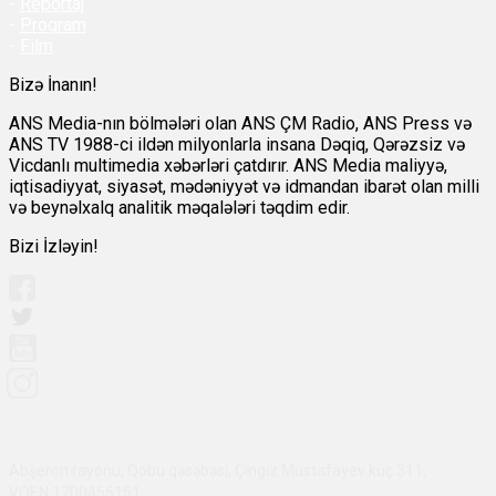
-
Reportaj
-
Proqram
-
Film
Bizə İnanın!
ANS Media-nın bölmələri olan ANS ÇM Radio, ANS Press və
ANS TV 1988-ci ildən milyonlarla insana Dəqiq, Qərəzsiz və
Vicdanlı multimedia xəbərləri çatdırır. ANS Media maliyyə,
iqtisadiyyat, siyasət, mədəniyyət və idmandan ibarət olan milli
və beynəlxalq analitik məqalələri təqdim edir.
Bizi İzləyin!
Abşeron rayonu, Qobu qəsəbəsi, Çingiz Mustafayev küç 311,
VÖEN:1700455151