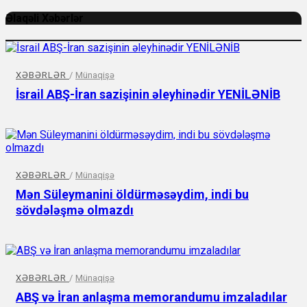
Əlaqəli Xəbərlər
XƏBƏRLƏR
/
Münaqişə
İsrail ABŞ-İran sazişinin əleyhinədir YENİLƏNİB
XƏBƏRLƏR
/
Münaqişə
Mən Süleymanini öldürməsəydim, indi bu
sövdələşmə olmazdı
XƏBƏRLƏR
/
Münaqişə
ABŞ və İran anlaşma memorandumu imzaladılar