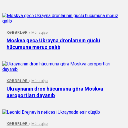
XƏBƏRLƏR
/
Münaqişə
Moskva gecə Ukrayna dronlarının güclü
hücumuna məruz qalıb
XƏBƏRLƏR
/
Münaqişə
Ukraynanın dron hücumuna görə Moskva
aeroportları dayanıb
XƏBƏRLƏR
/
Münaqişə