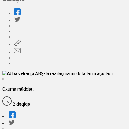
Oxuma müddəti:
2 dəqiqə