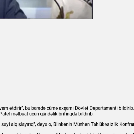
 etdirir", bu barədə cümə axşamı Dövlət Departamenti bildirib. "B
tel mətbuat üçün gündəlik brifinqdə bildirib.
əyi alqışlayırıq", deyə o, Blinkenin Münhen Təhlükəsizlik Konfra