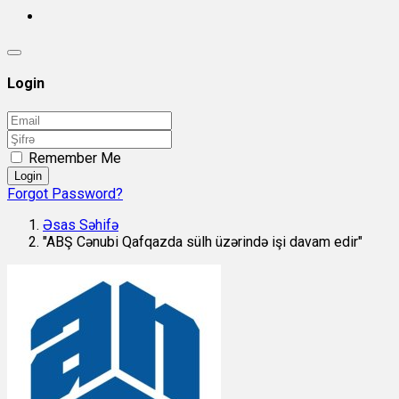
Login
Remember Me
Login
Forgot Password?
Əsas Səhifə
"ABŞ Cənubi Qafqazda sülh üzərində işi davam edir"