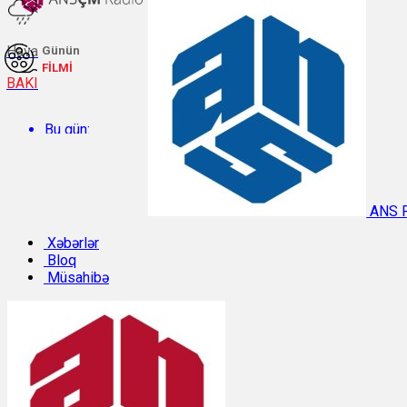
Hava
Günün
FİLMİ
BAKI
Bu gün:
Temperatur: 27.6°C. Rütubət: 60%.
ANS 
Sabah:
Xəbərlər
Bloq
Müsahibə
Temperatur: 29.8°C. Rütubət: 48%.