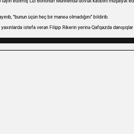
təyin edilmiş Lui Bononun Münhendə dövlət katibini müşaiyət edi
nıb, "bunun üçün heç bir maneə olmadığını" bildirib.
 yaxınlarda istefa verən Filipp Rikerin yerinə Qafqazda danışıqlar 