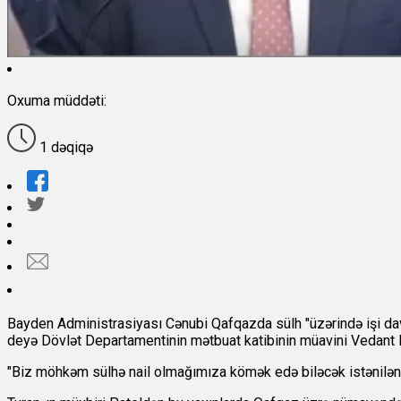
Oxuma müddəti:
1 dəqiqə
Bayden Administrasiyası Cənubi Qafqazda sülh "üzərində işi davam
deyə Dövlət Departamentinin mətbuat katibinin müavini Vedant Pa
"Biz möhkəm sülhə nail olmağımıza kömək edə biləcək istənilən s