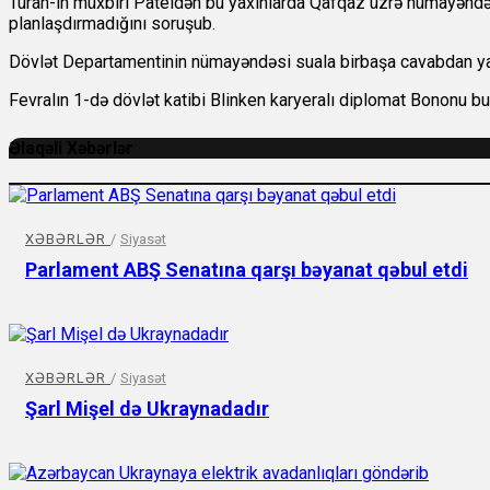
Turan-ın müxbiri Pateldən bu yaxınlarda Qafqaz üzrə nümayəndə 
planlaşdırmadığını soruşub.
Dövlət Departamentinin nümayəndəsi suala birbaşa cavabdan yayı
Fevralın 1-də dövlət katibi Blinken karyeralı diplomat Bononu bu
Əlaqəli Xəbərlər
XƏBƏRLƏR
/
Siyasət
Parlament ABŞ Senatına qarşı bəyanat qəbul etdi
XƏBƏRLƏR
/
Siyasət
Şarl Mişel də Ukraynadadır