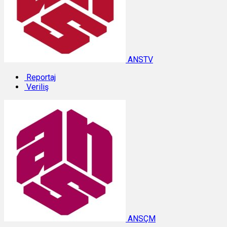
ANSTV
Reportaj
Veriliş
ANSÇM