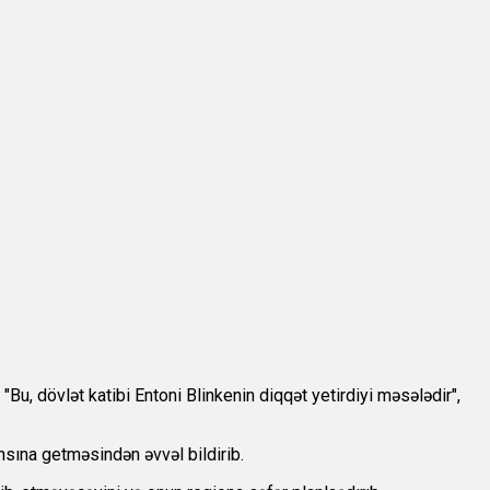
u, dövlət katibi Entoni Blinkenin diqqət yetirdiyi məsələdir",
nsına getməsindən əvvəl bildirib.