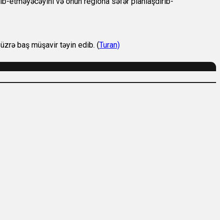
b-etməyəcəyini və onun regiona səfər planlaşdırıb-
üzrə baş müşavir təyin edib. (
Turan)