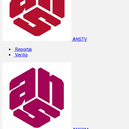
ANSTV
Reportaj
Veriliş