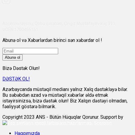
Abşeron rayonu, Qobu qəsəbəsi, Çingiz Mustafayev küç 311,
VÖEN:1700455151
Abunə ol və Xəbərlərdən birinci sən xəbərdar ol !
Abunə ol
Bizə Dəstək Olun!
DƏSTƏK OL!
Azərbaycanda müstəqil medianı yalnız Xalq dəstəkləyə bilər.
Bu səbəbdən azad və müstəqil xəbərlər əldə etmək
istəyirsinizsə, bizə dəstək olun! Biz Xalqın dəstəyi olmadan,
fəaliyyət göstərə bilmərik.
Copyright 2023 ANS - Bütün Hüquqlar Qorunur. Support by
Scorpion
Haqqımızda