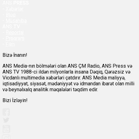
ANS
PRESS
-
Xəbərlər
-
Bloq
-
Müsahibə
ANS
TV
-
Reportaj
-
Proqram
-
Film
Bizə İnanın!
ANS Media-nın bölmələri olan ANS ÇM Radio, ANS Press və
ANS TV 1988-ci ildən milyonlarla insana Dəqiq, Qərəzsiz və
Vicdanlı multimedia xəbərləri çatdırır. ANS Media maliyyə,
iqtisadiyyat, siyasət, mədəniyyət və idmandan ibarət olan milli
və beynəlxalq analitik məqalələri təqdim edir.
Bizi İzləyin!