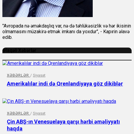
"Avropada nə əməkdaşlıq var, nə də təhlükəsizlik və hər ikisinin
olmamasını müzakirə etmək imkanı da yoxdur", - Kapırin əlavə
edib.
Əlaqəli Xəbərlər
XƏBƏRLƏR
/
Siyasət
Amerikalılar indi də Qrenlandiyaya göz dikiblər
XƏBƏRLƏR
/
Siyasət
Çin ABŞ-ın Venesuelaya qarşı hərbi əməliyyatı
haqda