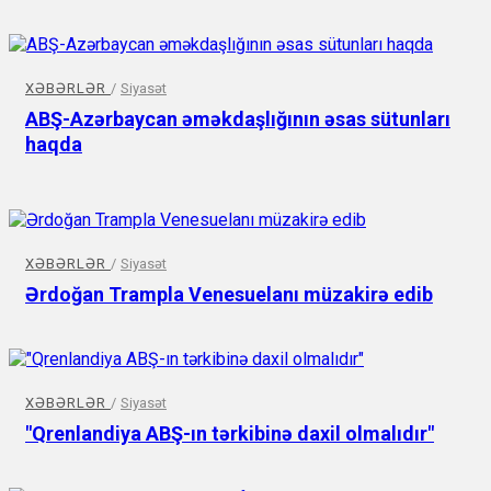
XƏBƏRLƏR
/
Siyasət
ABŞ-Azərbaycan əməkdaşlığının əsas sütunları
haqda
XƏBƏRLƏR
/
Siyasət
Ərdoğan Trampla Venesuelanı müzakirə edib
XƏBƏRLƏR
/
Siyasət
"Qrenlandiya ABŞ-ın tərkibinə daxil olmalıdır"