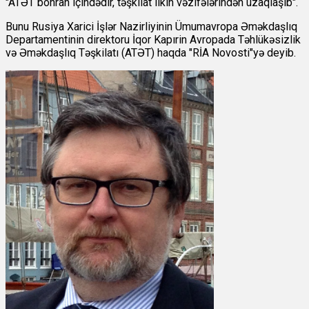
"ATƏT böhran içindədir, təşkilat ilkin vəzifələrindən uzaqlaşıb".
Bunu Rusiya Xarici İşlər Nazirliyinin Ümumavropa Əməkdaşlıq
Departamentinin direktoru İqor Kapırin Avropada Təhlükəsizlik
və Əməkdaşlıq Təşkilatı (ATƏT) haqda "RİA Novosti"yə deyib.