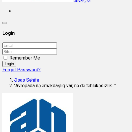
ANSÇM
Login
Remember Me
Login
Forgot Password?
Əsas Səhifə
"Avropada nə əməkdaşlıq var, nə də təhlükəsizlik..."