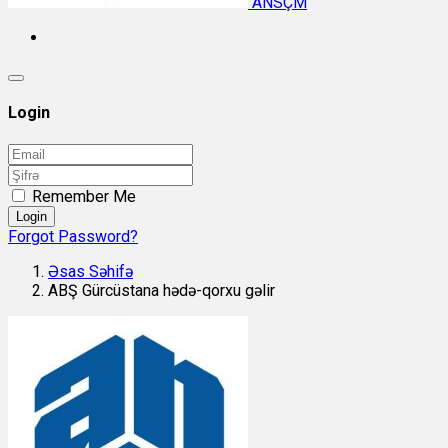
ANSÇM
Login
Remember Me
Login
Forgot Password?
Əsas Səhifə
ABŞ Gürcüstana hədə-qorxu gəlir