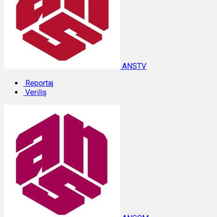
ANSTV
Reportaj
Veriliş