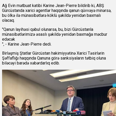
Ağ Evin mətbuat katibi Karine Jean-Pierre bildirib ki, ABŞ
Gürcüstanda xarici agentlər haqqında qanun qüvvəyə minərsə,
bu ölkə ilə münasibətlərə köklü şəkildə yenidən baxmalı
olacaq.
"Qanun layihəsi qəbul olunarsa, bu, bizi Gürcüstanla
münasibətlərimizə əsaslı şəkildə yenidən baxmağa məcbur
edəcək
", - Karine Jean-Pierre dedi.
Birləşmiş Ştatlar Gürcüstan hakimiyyətinə Xarici Təsirlərin
Şəffaflığı haqqında Qanuna görə sanksiyaların tətbiq oluna
biləcəyi barədə xəbərdarlıq edib.