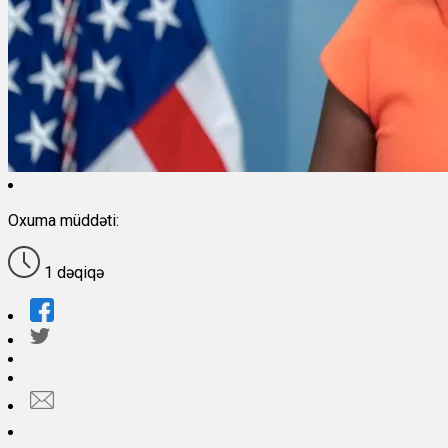
Oxuma müddəti:
1 dəqiqə