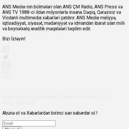
ANS Media-nın bölmələri olan ANS ÇM Radio, ANS Press və
ANS TV 1988-ci ildən milyonlarla insana Dəqiq, Qərəzsiz və
Vicdanlı multimedia xəbərləri çatdırır. ANS Media maliyyə,
iqtisadiyyat, siyasət, mədəniyyət və idmandan ibarət olan milli
və beynəlxalq analitik məqalələri təqdim edir.
Bizi İzləyin!
Abşeron rayonu, Qobu qəsəbəsi, Çingiz Mustafayev küç 311,
VÖEN:1700455151
Abunə ol və Xəbərlərdən birinci sən xəbərdar ol !