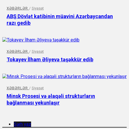
XƏBƏRLƏR
/
Siyasət
ABŞ Dövlət katibinin müavini Azərbaycandan
razı gedib
XƏBƏRLƏR
/
Siyasət
Tokayev İlham Əliyevə təşəkkür edib
XƏBƏRLƏR
/
Siyasət
Minsk Prosesi və əlaqəli strukturların
bağlanması yekunlaşır
Şərh yaz