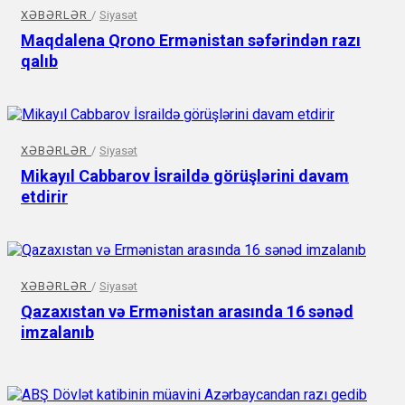
XƏBƏRLƏR
/
Siyasət
Maqdalena Qrono Ermənistan səfərindən razı
qalıb
XƏBƏRLƏR
/
Siyasət
Mikayıl Cabbarov İsraildə görüşlərini davam
etdirir
XƏBƏRLƏR
/
Siyasət
Qazaxıstan və Ermənistan arasında 16 sənəd
imzalanıb