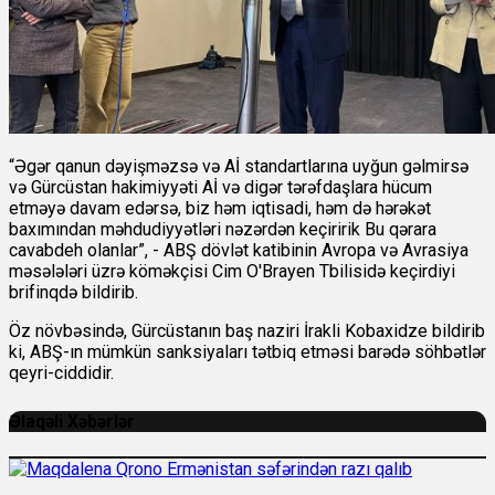
“Əgər qanun dəyişməzsə və Aİ standartlarına uyğun gəlmirsə
və Gürcüstan hakimiyyəti Aİ və digər tərəfdaşlara hücum
etməyə davam edərsə, biz həm iqtisadi, həm də hərəkət
baxımından məhdudiyyətləri nəzərdən keçiririk Bu qərara
cavabdeh olanlar”, - ABŞ dövlət katibinin Avropa və Avrasiya
məsələləri üzrə köməkçisi Cim O'Brayen Tbilisidə keçirdiyi
brifinqdə bildirib.
Öz növbəsində, Gürcüstanın baş naziri İrakli Kobaxidze bildirib
ki, ABŞ-ın mümkün sanksiyaları tətbiq etməsi barədə söhbətlər
qeyri-ciddidir.
Əlaqəli Xəbərlər