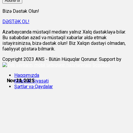
Abunə ol
Bizə Dəstək Olun!
DƏSTƏK OL!
Azərbaycanda müstəqil medianı yalnız Xalq dəstəkləyə bilər.
Bu səbəbdən azad və müstəqil xəbərlər əldə etmək
istəyirsinizsə, bizə dəstək olun! Biz Xalqın dəstəyi olmadan,
fəaliyyət göstərə bilmərik.
Copyright 2023 ANS - Bütün Hüquqlar Qorunur. Support by
Scorpion
Haqqımızda
Nov 20, 2025
Nov 21, 2025
Nov 21, 2025
Nov 21, 2025
Nov 21, 2025
Nov 21, 2025
Məxfilik Siyasəti
Şərtlər və Qaydalar