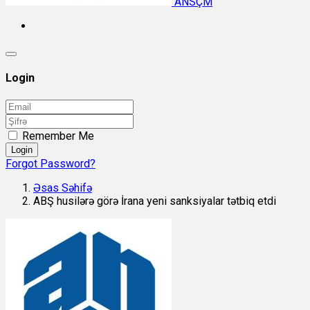
ANSÇM
Login
Remember Me
Login
Forgot Password?
Əsas Səhifə
ABŞ husilərə görə İrana yeni sanksiyalar tətbiq etdi