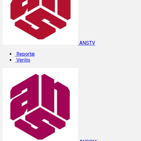
ANSTV
Reportaj
Veriliş