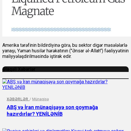
Amerika tərəfinin bildirdiyinə görə, bu sektor digər məsələlərlə
yanaşı, Yəmən husilər hərəkatının ("Ənsar əl-Allah") fəaliyyətinin
maliyyələşdirilməsində iştirak edir.
Əlaqəli Xəbərlər
XƏBƏRLƏR
/
Münaqişə
ABŞ və İran münaqişəyə son qoymağa
hazırdırlar? YENİLƏNİB