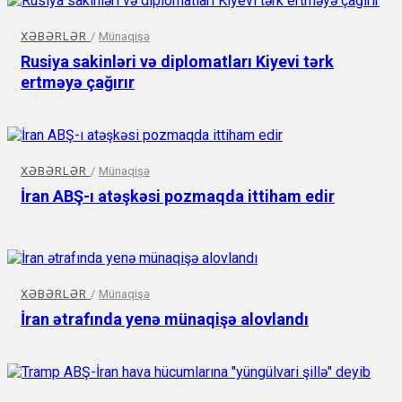
XƏBƏRLƏR
/
Münaqişə
Rusiya sakinləri və diplomatları Kiyevi tərk
ertməyə çağırır
XƏBƏRLƏR
/
Münaqişə
İran ABŞ-ı atəşkəsi pozmaqda ittiham edir
XƏBƏRLƏR
/
Münaqişə
İran ətrafında yenə münaqişə alovlandı