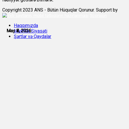
Copyright 2023 ANS - Bütün Hüquqlar Qorunur. Support by
Scorpion
Haqqımızda
May 7, 2026
May 7, 2026
May 8, 2026
May 8, 2026
May 8, 2026
May 9, 2026
Məxfilik Siyasəti
Şərtlər və Qaydalar