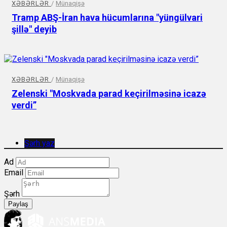
XƏBƏRLƏR
/
Münaqişə
Tramp ABŞ-İran hava hücumlarına "yüngülvari
şillə" deyib
XƏBƏRLƏR
/
Münaqişə
Zelenski "Moskvada parad keçirilməsinə icazə
verdi”
Şərh yaz
Ad
Email
Şərh
Paylaş