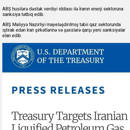
ABŞ husilərə dəstək verdiyi iddiası ilə İranın enerji sektoruna
sanksiya tətbiq edib.
ABŞ Maliyyə Nazirliyi mayeləşdirilmiş təbii qaz sektorunda
iştirak edən İran şirkətlərinə və şəxslərə qarşı yeni sanksiyalar
elan edib.