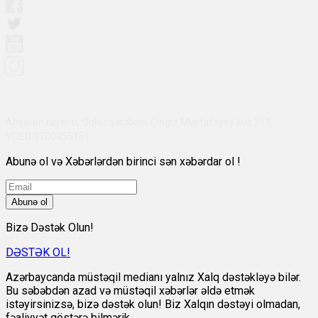
Abşeron rayonu, Qobu qəsəbəsi, Çingiz Mustafayev küç 311,
VÖEN:1700455151
Abunə ol və Xəbərlərdən birinci sən xəbərdar ol !
Abunə ol
Bizə Dəstək Olun!
DƏSTƏK OL!
Azərbaycanda müstəqil medianı yalnız Xalq dəstəkləyə bilər.
Bu səbəbdən azad və müstəqil xəbərlər əldə etmək
istəyirsinizsə, bizə dəstək olun! Biz Xalqın dəstəyi olmadan,
fəaliyyət göstərə bilmərik.