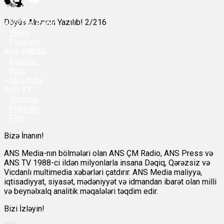
Döyüş Alnınıza Yazılıb! 2/216
ANS
ÇM Radio
-
Yayım
- Proqram
ANS
PRESS
-
Xəbərlər
-
Bloq
-
Müsahibə
ANS
TV
-
Reportaj
-
Proqram
-
Film
Bizə İnanın!
ANS Media-nın bölmələri olan ANS ÇM Radio, ANS Press və
ANS TV 1988-ci ildən milyonlarla insana Dəqiq, Qərəzsiz və
Vicdanlı multimedia xəbərləri çatdırır. ANS Media maliyyə,
iqtisadiyyat, siyasət, mədəniyyət və idmandan ibarət olan milli
və beynəlxalq analitik məqalələri təqdim edir.
Bizi İzləyin!