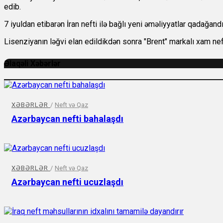
edib.
7 iyuldan etibarən İran nefti ilə bağlı yeni əməliyyatlar qadağand
Lisenziyanın ləğvi elan edildikdən sonra "Brent" markalı xam neft
Əlaqəli Xəbərlər
XƏBƏRLƏR
/
Neft və Qaz
Azərbaycan nefti bahalaşdı
XƏBƏRLƏR
/
Neft və Qaz
Azərbaycan nefti ucuzlaşdı