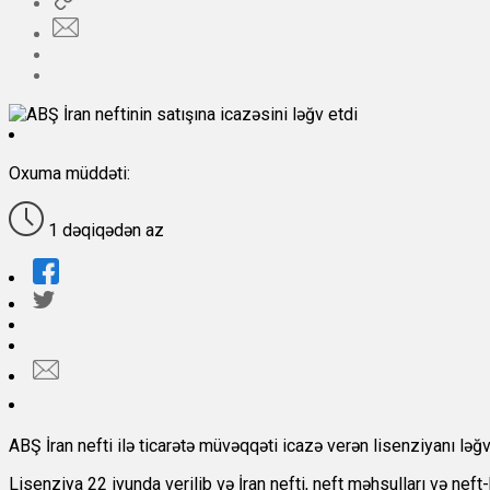
Oxuma müddəti:
1 dəqiqədən az
ABŞ İran nefti ilə ticarətə müvəqqəti icazə verən lisenziyanı ləğv
Lisenziya 22 iyunda verilib və İran nefti, neft məhsulları və neft