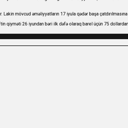
ır. Lakin mövcud əməliyyatların 17 iyula qədər başa çatdırılmasına i
in qiyməti 26 iyundan bəri ilk dəfə olaraq barel üçün 75 dollardan