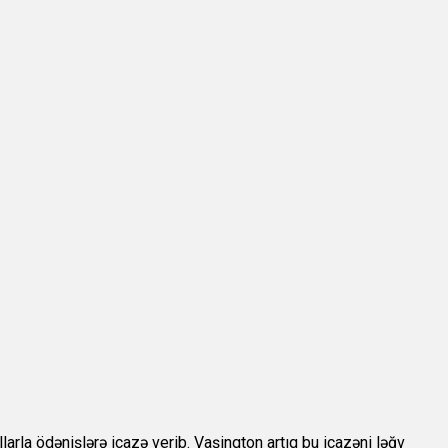
larla ödənişlərə icazə verib. Vaşinqton artıq bu icazəni ləğv