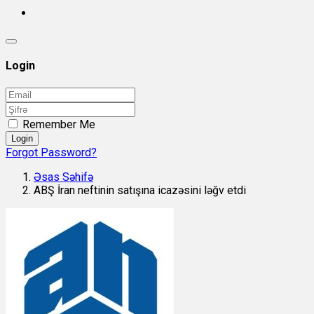
Login
Remember Me
Login
Forgot Password?
Əsas Səhifə
ABŞ İran neftinin satışına icazəsini ləğv etdi