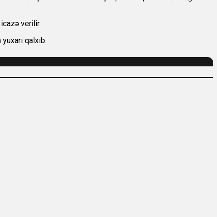
cazə verilir.
 yuxarı qalxıb.