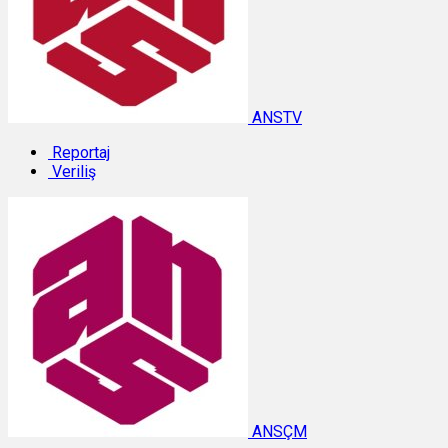
ANSTV
Reportaj
Veriliş
ANSÇM