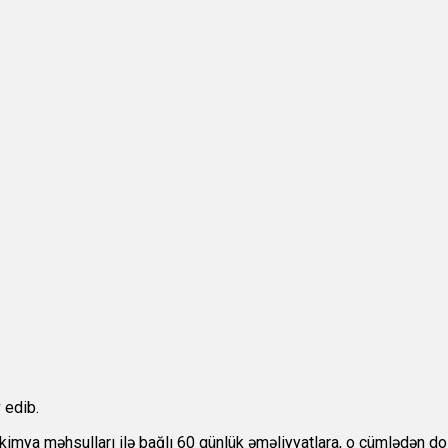
 edib.
-kimya məhsulları ilə bağlı 60 günlük əməliyyatlara, o cümlədən dol