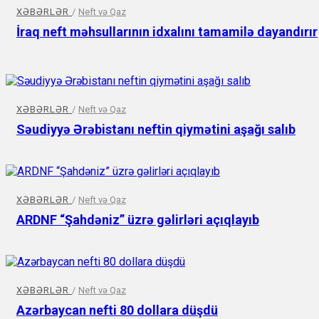
XƏBƏRLƏR
/
Neft və Qaz
İraq neft məhsullarının idxalını tamamilə dayandırır
XƏBƏRLƏR
/
Neft və Qaz
Səudiyyə Ərəbistanı neftin qiymətini aşağı salıb
XƏBƏRLƏR
/
Neft və Qaz
ARDNF “Şahdəniz” üzrə gəlirləri açıqlayıb
XƏBƏRLƏR
/
Neft və Qaz
Azərbaycan nefti 80 dollara düşdü