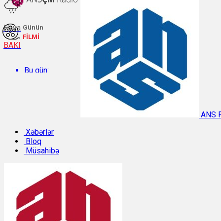
Hava
Günün
FİLMİ
BAKI
Bu gün:
Temperatur: 29.9°C. Rütubət: 48%.
ANS 
Sabah:
Xəbərlər
Bloq
Müsahibə
Temperatur: 31°C. Rütubət: 42%.