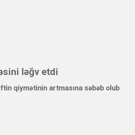
əsini ləğv etdi
eftin qiymətinin artmasına səbəb olub