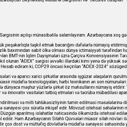
ərgisinin açılışı münasibətilə salamlayıram. Azərbaycana xoş gə
k peşəkarlıqla təşkil etmək bacarığını dəfələrlə nümayiş etdirmi
izlik baxımından sabit ölkə olması dünya ictimaiyyəti tərəfindən h
ayılan BMT-nin İqlim Dəyişmələri üzrə Çərçivə Konvensiyasının Tə
əşkil olunan “ADEX” sərgisi əvvəlki illərdəki kimi yenə də yüksək 
ir. Hesab edirəm ki, COP29 öncəsi keçirilən “ADEX-2024” sözüged
əri və aparıcı xarici şirkətlər arasında işgüzar əlaqələrin qurulm
üasir müdafiə texnologiyaları, hərbi texnikanın ən son nümunələri
ə dünyaca məşhur yüzlərlə şirkət öz məhsullarını nümayiş etdirir
ir və innovativ vasitələri tətbiq etmələri və təcrübə mübadiləsi ap
rilməsi və milli təhlükəsizliyinin təmin edilməsi məsələlərinə döv
fiə sənayesi çox sürətlə inkişaf edir. Mövcud istehsal sahələrinin m
r. Düzgün aparılmış islahatlar nəticəsində ölkəmizdə istehsal edilən
dilir. Həm Azərbaycanın Silahlı Qüvvələri müasir silah növləri il
. Bir çox dost və müttəfiq dövlətlərlə müdafiə sənayesi sahəsində