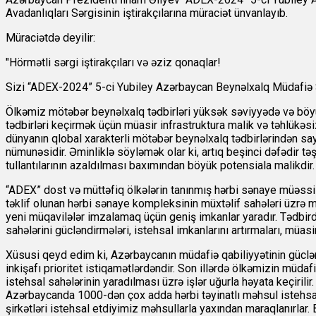
Avadanlıqları Sərgisinin iştirakçılarına müraciət ünvanlayıb.
Müraciətdə deyilir:
"Hörmətli sərgi iştirakçıları və əziz qonaqlar!
Sizi “ADEX-2024” 5-ci Yubiley Azərbaycan Beynəlxalq Müdafiə S
Ölkəmiz mötəbər beynəlxalq tədbirləri yüksək səviyyədə və böyü
tədbirləri keçirmək üçün müasir infrastruktura malik və təhlükəs
dünyanın qlobal xarakterli mötəbər beynəlxalq tədbirlərindən s
nümunəsidir. Əminliklə söyləmək olar ki, artıq beşinci dəfədir t
tullantılarının azaldılması baxımından böyük potensiala malikd
“ADEX” dost və müttəfiq ölkələrin tanınmış hərbi sənaye müəssisəl
təklif olunan hərbi sənaye kompleksinin müxtəlif sahələri üzrə m
yeni müqavilələr imzalamaq üçün geniş imkanlar yaradır. Tədbird
sahələrini gücləndirmələri, istehsal imkanlarını artırmaları, müas
Xüsusi qeyd edim ki, Azərbaycanın müdafiə qabiliyyətinin gücləndi
inkişafı prioritet istiqamətlərdəndir. Son illərdə ölkəmizin müda
istehsal sahələrinin yaradılması üzrə işlər uğurla həyata keçirili
Azərbaycanda 1000-dən çox adda hərbi təyinatlı məhsul istehsal e
şirkətləri istehsal etdiyimiz məhsullarla yaxından maraqlanırlar