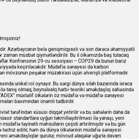
lmişsiniz!
şdir. Azərbaycanın belə genişmiqyaslı və son dərəcə əhəmiyyətli
ər zaman müsbət qiymətləndirilir. Bu il ölkəmizdə baş tutacaq
rəflər Konfransının 29-cu sessiyası – COP29 da bunun bariz
səviyyədə keçiriləcəkdir. Müdafiə sənayesi də karbon
ən mövzunun peşəkar müzakirəsi üçün əlverişli platformadır.
asında unikal rol oynayır. Bu sərgi dünya silah bazarında ixraca
 ilə tanış olmaq, beynəlxalq hərbi-texniki əməkdaşlıq sahəsində
. “ADEX” müxtəlif ölkələrin öz müdafiə və müdafiə sənayesi
armaları baxımından önəmli tədbirdir.
lət tərəfindən xüsusi diqqət yetirilir və bu sahələrin daha da
üasir standartlara uyğun təkmilləşdirilməsi ilə yanaşı, yeni
 müdafiə təyinatlı məhsulların çeşidi artırılmışdır və bu gün
ə təchiz edilir, həm də dünya ölkələrinin müdafiə sənayesi
 yeni əməkdaşlıqlar qurulur, mövcud əlaqələr uğurla davam