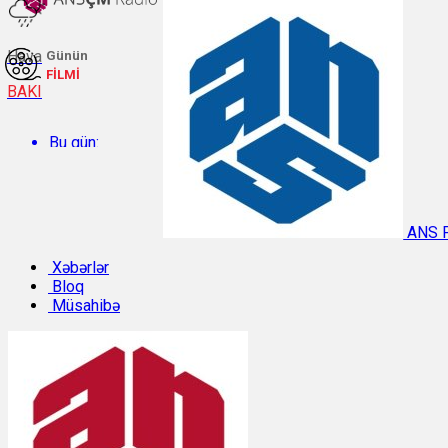
Hava
Günün
FİLMİ
BAKI
Bu gün:
Temperatur: 30°C. Rütubət: 46%.
ANS 
Sabah:
Xəbərlər
Bloq
Müsahibə
Temperatur: 29.2°C. Rütubət: 54%.