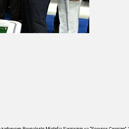
zərbaycan Beynəlxalq Müdafiə Sərgisinin və “Securex Caspian” 1