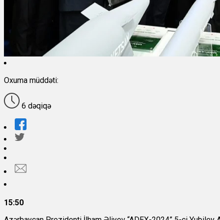
Oxuma müddəti:
6 dəqiqə
15:50
Azərbaycan Prezidenti İlham Əliyev “ADEX-2024” 5-ci Yubiley A