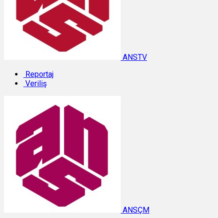
ANSTV
Reportaj
Veriliş
ANSÇM