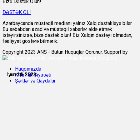
Bizə Dəstək Olun!
DƏSTƏK OL!
Azərbaycanda müstəqil medianı yalnız Xalq dəstəkləyə bilər.
Bu səbəbdən azad və müstəqil xəbərlər əldə etmək
istəyirsinizsə, bizə dəstək olun! Biz Xalqın dəstəyi olmadan,
fəaliyyət göstərə bilmərik.
Copyright 2023 ANS - Bütün Hüquqlar Qorunur. Support by
Scorpion
Haqqımızda
İyun 24, 2023
İyun 24, 2023
İyun 24, 2023
İyun 25, 2023
İyun 25, 2023
İyun 30, 2023
Məxfilik Siyasəti
Şərtlər və Qaydalar