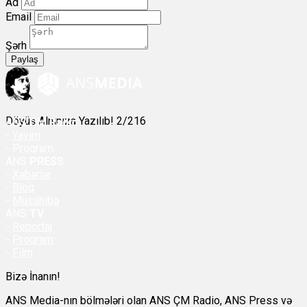
Ad
Email
Şərh
Paylaş
Döyüş Alnınıza Yazılıb! 2/216
ANS
ÇM Radio
-
Yayım
- Proqram
ANS
PRESS
-
Xəbərlər
-
Bloq
-
Müsahibə
ANS
TV
-
Reportaj
-
Proqram
-
Film
Bizə İnanın!
ANS Media-nın bölmələri olan ANS ÇM Radio, ANS Press və