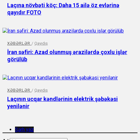
Laçına növbəti köç: Daha 15 ailə öz evlərinə
qayıdır FOTO
XƏBƏRLƏR
/
Qayıdış
İran səfiri: Azad olunmuş ərazilərdə çoxlu işlər
görülüb
XƏBƏRLƏR
/
Qayıdış
Laçının ucqar kəndlərinin elektrik şəbəkəsi
yenilənir
Şərh yaz