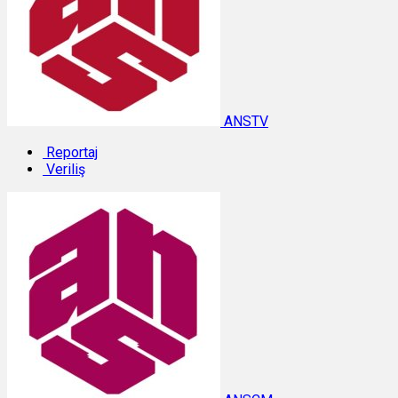
ANSTV
Reportaj
Veriliş