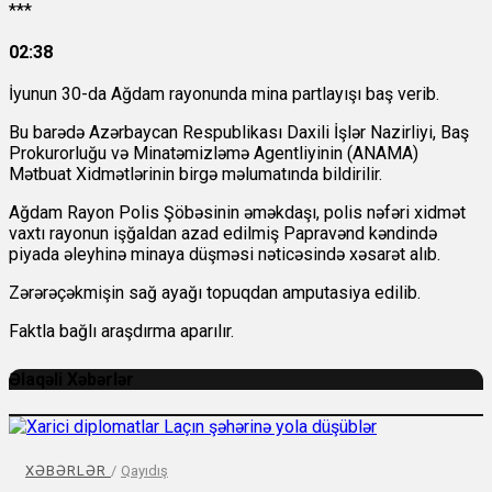
***
02:38
İyunun 30-da Ağdam rayonunda mina partlayışı baş verib.
Bu barədə Azərbaycan Respublikası Daxili İşlər Nazirliyi, Baş
Prokurorluğu və Minatəmizləmə Agentliyinin (ANAMA)
Mətbuat Xidmətlərinin birgə məlumatında bildirilir.
Ağdam Rayon Polis Şöbəsinin əməkdaşı, polis nəfəri xidmət
vaxtı rayonun işğaldan azad edilmiş Papravənd kəndində
piyada əleyhinə minaya düşməsi nəticəsində xəsarət alıb.
Zərərəçəkmişin sağ ayağı topuqdan amputasiya edilib.
Faktla bağlı araşdırma aparılır.
Əlaqəli Xəbərlər
XƏBƏRLƏR
/
Qayıdış