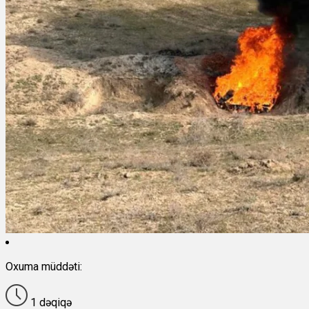
Oxuma müddəti:
1 dəqiqə