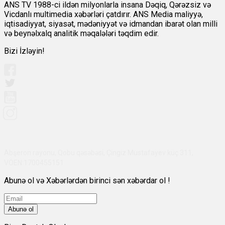
ANS TV 1988-ci ildən milyonlarla insana Dəqiq, Qərəzsiz və
Vicdanlı multimedia xəbərləri çatdırır. ANS Media maliyyə,
iqtisadiyyat, siyasət, mədəniyyət və idmandan ibarət olan milli
və beynəlxalq analitik məqalələri təqdim edir.
Bizi İzləyin!
Abşeron rayonu, Qobu qəsəbəsi, Çingiz Mustafayev küç 311,
VÖEN:1700455151
Abunə ol və Xəbərlərdən birinci sən xəbərdar ol !
Abunə ol