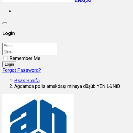
ANSÇM
Login
Remember Me
Login
Forgot Password?
Əsas Səhifə
Ağdamda polis əməkdaşı minaya düşüb YENİLƏNİB