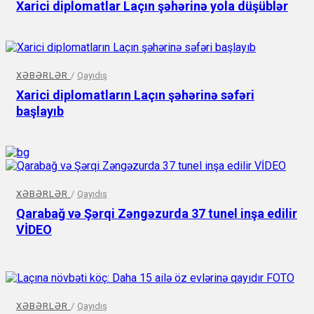
Xarici diplomatlar Laçın şəhərinə yola düşüblər
XƏBƏRLƏR
/
Qayıdış
Xarici diplomatların Laçın şəhərinə səfəri
başlayıb
XƏBƏRLƏR
/
Qayıdış
Qarabağ və Şərqi Zəngəzurda 37 tunel inşa edilir
VİDEO
XƏBƏRLƏR
/
Qayıdış