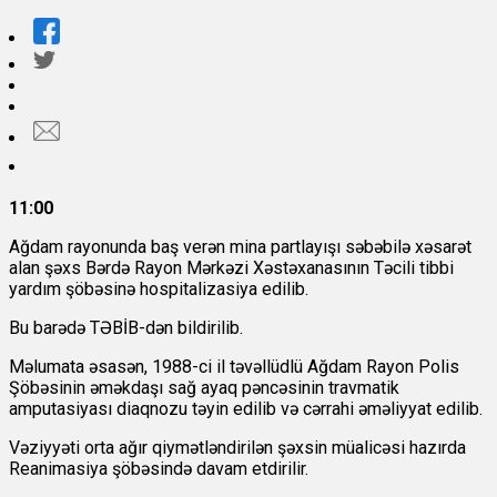
11:00
Ağdam rayonunda baş verən mina partlayışı səbəbilə xəsarət
alan şəxs Bərdə Rayon Mərkəzi Xəstəxanasının Təcili tibbi
yardım şöbəsinə hospitalizasiya edilib.
Bu barədə TƏBİB-dən bildirilib.
Məlumata əsasən, 1988-ci il təvəllüdlü Ağdam Rayon Polis
Şöbəsinin əməkdaşı sağ ayaq pəncəsinin travmatik
amputasiyası diaqnozu təyin edilib və cərrahi əməliyyat edilib.
Vəziyyəti orta ağır qiymətləndirilən şəxsin müalicəsi hazırda
Reanimasiya şöbəsində davam etdirilir.