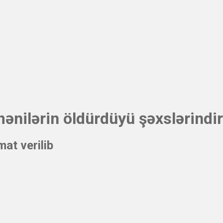
nilərin öldürdüyü şəxslərindir
at verilib