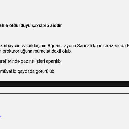
hla öldürdüyü şəxslərə aiddir
ərbaycan vətəndaşının Ağdam rayonu Sarıcalı kəndi ərazisində Erm
n prokurorluğuna müraciət daxil olub.
lərində qazıntı işləri aparılıb.
 müvafiq qaydada götürülüb.
b