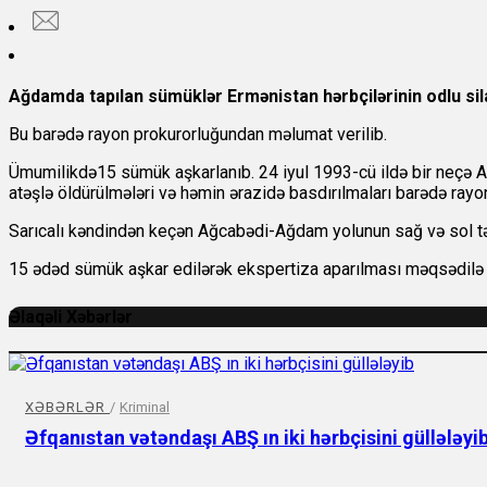
Ağdamda tapılan sümüklər Ermənistan hərbçilərinin odlu sila
Bu barədə rayon prokurorluğundan məlumat verilib.
Ümumilikdə15 sümük aşkarlanıb. 24 iyul 1993-cü ildə bir neçə Az
atəşlə öldürülmələri və həmin ərazidə basdırılmaları barədə rayo
Sarıcalı kəndindən keçən Ağcabədi-Ağdam yolunun sağ və sol tərəf
15 ədəd sümük aşkar edilərək ekspertiza aparılması məqsədilə
Əlaqəli Xəbərlər
XƏBƏRLƏR
/
Kriminal
Əfqanıstan vətəndaşı ABŞ ın iki hərbçisini güllələyi