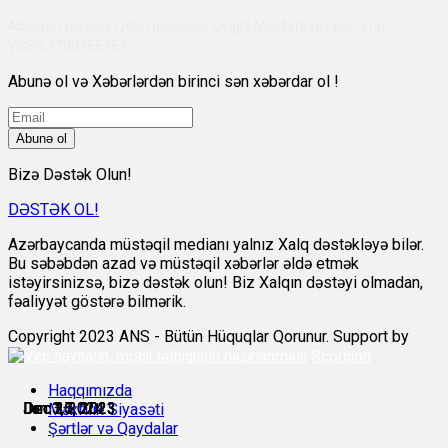
Abşeron rayonu, Qobu qəsəbəsi, Çingiz Mustafayev küç 311,
VÖEN:1700455151
Abunə ol və Xəbərlərdən birinci sən xəbərdar ol !
Abunə ol
Bizə Dəstək Olun!
DƏSTƏK OL!
Azərbaycanda müstəqil medianı yalnız Xalq dəstəkləyə bilər.
Bu səbəbdən azad və müstəqil xəbərlər əldə etmək
istəyirsinizsə, bizə dəstək olun! Biz Xalqın dəstəyi olmadan,
fəaliyyət göstərə bilmərik.
Copyright 2023 ANS - Bütün Hüquqlar Qorunur. Support by
Scorpion
Haqqımızda
Dec 26, 2023
Dec 26, 2023
Dec 27, 2023
Dec 31, 2023
Jan 1, 2024
Jan 3, 2024
Məxfilik Siyasəti
Şərtlər və Qaydalar