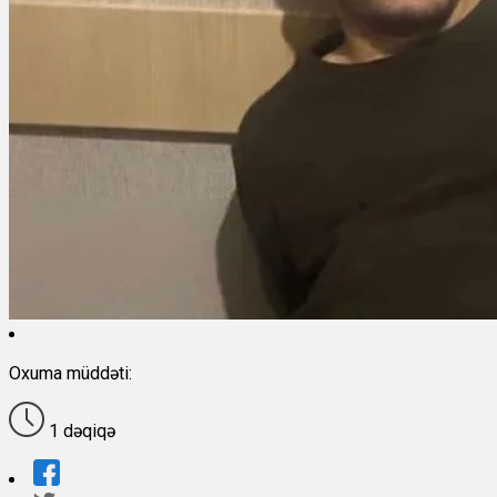
Oxuma müddəti:
1 dəqiqə