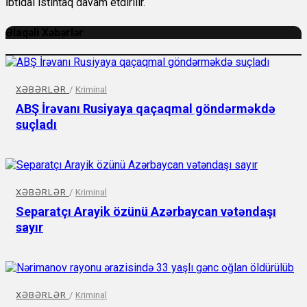
İbtidai istintaq davam etdirilir.
Əlaqəli Xəbərlər
XƏBƏRLƏR
/
Kriminal
ABŞ İrəvanı Rusiyaya qaçaqmal göndərməkdə
suçladı
XƏBƏRLƏR
/
Kriminal
Separatçı Arayik özünü Azərbaycan vətəndaşı
sayır
XƏBƏRLƏR
/
Kriminal