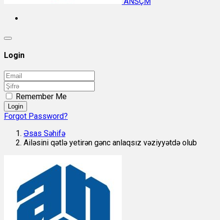
ANSÇM
Login
Remember Me
Login
Forgot Password?
Əsas Səhifə
Ailəsini qətlə yetirən gənc anlaqsız vəziyyətdə olub