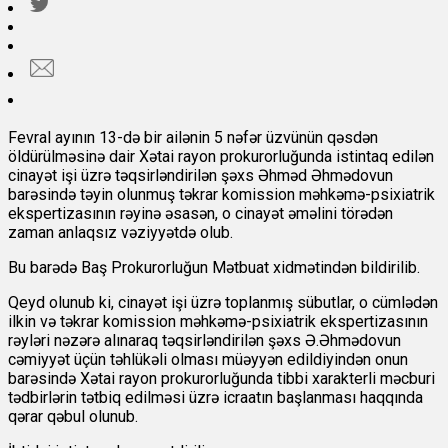
Fevral ayının 13-də bir ailənin 5 nəfər üzvünün qəsdən
öldürülməsinə dair Xətai rayon prokurorluğunda istintaq edilən
cinayət işi üzrə təqsirləndirilən şəxs Əhməd Əhmədovun
barəsində təyin olunmuş təkrar komission məhkəmə-psixiatrik
ekspertizasının rəyinə əsasən, o cinayət əməlini törədən
zaman anlaqsız vəziyyətdə olub.
Bu barədə Baş Prokurorluğun Mətbuat xidmətindən bildirilib.
Qeyd olunub ki, cinayət işi üzrə toplanmış sübutlar, o cümlədən
ilkin və təkrar komission məhkəmə-psixiatrik ekspertizasının
rəyləri nəzərə alınaraq təqsirləndirilən şəxs Ə.Əhmədovun
cəmiyyət üçün təhlükəli olması müəyyən edildiyindən onun
barəsində Xətai rayon prokurorluğunda tibbi xarakterli məcburi
tədbirlərin tətbiq edilməsi üzrə icraatın başlanması haqqında
qərar qəbul olunub.