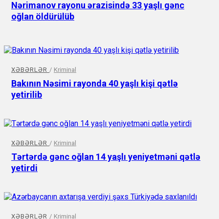
Nərimanov rayonu ərazisində 33 yaşlı gənc
oğlan öldürülüb
XƏBƏRLƏR
/
Kriminal
Bakının Nəsimi rayonda 40 yaşlı kişi qətlə
yetirilib
XƏBƏRLƏR
/
Kriminal
Tərtərdə gənc oğlan 14 yaşlı yeniyetməni qətlə
yetirdi
XƏBƏRLƏR
/
Kriminal