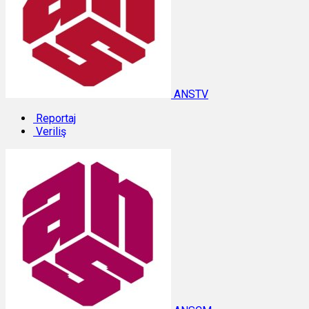
ANSTV
Reportaj
Veriliş