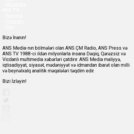
-
Müsahibə
ANS
TV
-
Reportaj
-
Proqram
-
Film
Bizə İnanın!
ANS Media-nın bölmələri olan ANS ÇM Radio, ANS Press və
ANS TV 1988-ci ildən milyonlarla insana Dəqiq, Qərəzsiz və
Vicdanlı multimedia xəbərləri çatdırır. ANS Media maliyyə,
iqtisadiyyat, siyasət, mədəniyyət və idmandan ibarət olan milli
və beynəlxalq analitik məqalələri təqdim edir.
Bizi İzləyin!