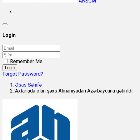
ANSÇM
Login
Remember Me
Login
Forgot Password?
Əsas Səhifə
Axtarışda olan şəxs Almaniyadan Azərbaycana gətirildi