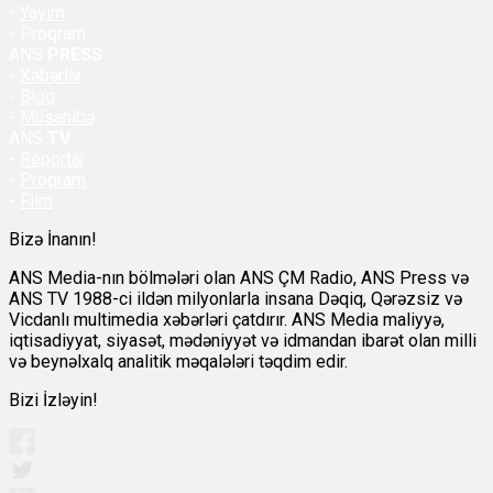
-
Yayım
- Proqram
ANS
PRESS
-
Xəbərlər
-
Bloq
-
Müsahibə
ANS
TV
-
Reportaj
-
Proqram
-
Film
Bizə İnanın!
ANS Media-nın bölmələri olan ANS ÇM Radio, ANS Press və
ANS TV 1988-ci ildən milyonlarla insana Dəqiq, Qərəzsiz və
Vicdanlı multimedia xəbərləri çatdırır. ANS Media maliyyə,
iqtisadiyyat, siyasət, mədəniyyət və idmandan ibarət olan milli
və beynəlxalq analitik məqalələri təqdim edir.
Bizi İzləyin!