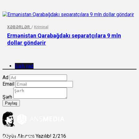
XƏBƏRLƏR
/
Kriminal
Ermənistan Qarabağdakı separatçılara 9 mln
dollar göndərir
Şərh yaz
Ad
Email
Şərh
Paylaş
Döyüş Alnınıza Yazılıb! 2/216
ANS
ÇM Radio