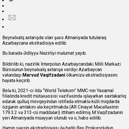
Beynəlxalq axtarışda olan şəxs Almaniyada tutularaq
Azərbaycana ekstradisiya edilib.
Bu barədə Ədliyyə Nazirliyi məlumat yayıb.
Bildirilib ki, nazirlik İnterpolun Azərbaycandakı Milli Mərkəzi
Bürosunun beynəlxalq axtarışa verdiyi Azərbaycan
vətəndaşı
Marvud Vaqifzadəni
ölkəmizə ekstradisiyasını
həyata keçirib.
Belə ki, 2021-ci ildə “World Telekom” MMC-nin Yasamal
filialında kredit mütəxəssisi vəzifəsində işləyərkən saxtakarlıq
edərək qulluq mövqeyindən istifadə etməklə külli miqdarda
özgənin əmlakını ələ keçirtməkdə (AR Cinayət Məcəlləsinin
179.3.2 və 313-cü maddələri) ittiham edilmiş M.Vaqifzadənin
yeri Almaniyada müəyyən olunub və o, həbs edilib.
Həmin şəxsin ekstradisiyası ilə bağlı Baş Prokurorluğun