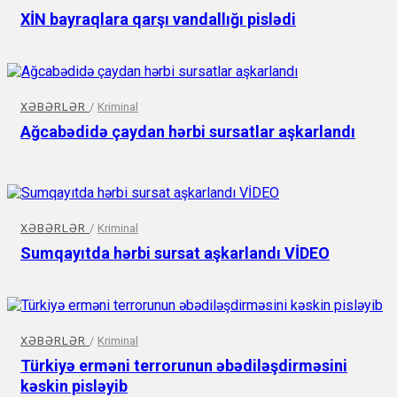
XİN bayraqlara qarşı vandallığı pislədi
XƏBƏRLƏR
/
Kriminal
Ağcabədidə çaydan hərbi sursatlar aşkarlandı
XƏBƏRLƏR
/
Kriminal
Sumqayıtda hərbi sursat aşkarlandı VİDEO
XƏBƏRLƏR
/
Kriminal
Türkiyə erməni terrorunun əbədiləşdirməsini
kəskin pisləyib