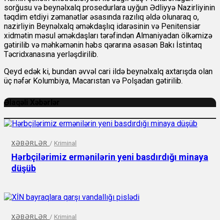
sorğusu və beynəlxalq prosedurlara uyğun Ədliyyə Nazirliyinin
təqdim etdiyi zəmanətlər əsasında razılıq əldə olunaraq o,
nazirliyin Beynəlxalq əməkdaşlıq idarəsinin və Penitensiar
xidmətin məsul əməkdaşları tərəfindən Almaniyadan ölkəmizə
gətirilib və məhkəmənin həbs qərarına əsasən Bakı İstintaq
Təcridxanasına yerləşdirilib.
Qeyd edək ki, bundan əvvəl cari ildə beynəlxalq axtarışda olan
üç nəfər Kolumbiya, Macarıstan və Polşadan gətirilib.
Əlaqəli Xəbərlər
XƏBƏRLƏR
/
Kriminal
Hərbçilərimiz ermənilərin yeni basdırdığı minaya
düşüb
XƏBƏRLƏR
/
Kriminal