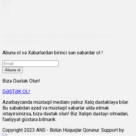
Abşeron rayonu, Qobu qəsəbəsi, Çingiz Mustafayev küç 311,
VÖEN:1700455151
Abunə ol və Xəbərlərdən birinci sən xəbərdar ol !
Abunə ol
Bizə Dəstək Olun!
DƏSTƏK OL!
Azərbaycanda müstəqil medianı yalnız Xalq dəstəkləyə bilər.
Bu səbəbdən azad və müstəqil xəbərlər əldə etmək
istəyirsinizsə, bizə dəstək olun! Biz Xalqın dəstəyi olmadan,
fəaliyyət göstərə bilmərik.
Copyright 2023 ANS - Bütün Hüquqlar Qorunur. Support by
Scorpion