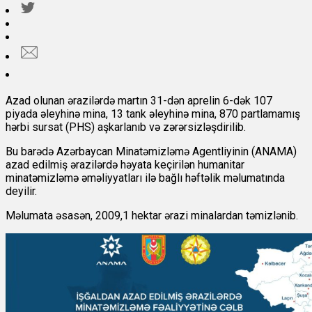
Azad olunan ərazilərdə martın 31-dən aprelin 6-dək 107
piyada əleyhinə mina, 13 tank əleyhinə mina, 870 partlamamış
hərbi sursat (PHS) aşkarlanıb və zərərsizləşdirilib.
Bu barədə Azərbaycan Minatəmizləmə Agentliyinin (ANAMA)
azad edilmiş ərazilərdə həyata keçirilən humanitar
minatəmizləmə əməliyyatları ilə bağlı həftəlik məlumatında
deyilir.
Məlumata əsasən, 2009,1 hektar ərazi minalardan təmizlənib.