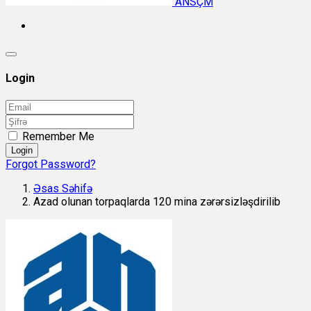
ANSÇM
Login
Remember Me
Login
Forgot Password?
Əsas Səhifə
Azad olunan torpaqlarda 120 mina zərərsizləşdirilib