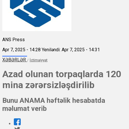
ANS Press
Apr 7, 2025 - 14:28
Yeniləndi: Apr 7, 2025 - 14:31
XƏBƏRLƏR
/
İctimaiyyət
Azad olunan torpaqlarda 120
mina zərərsizləşdirilib
Bunu ANAMA həftəlik hesabatda
məlumat verib