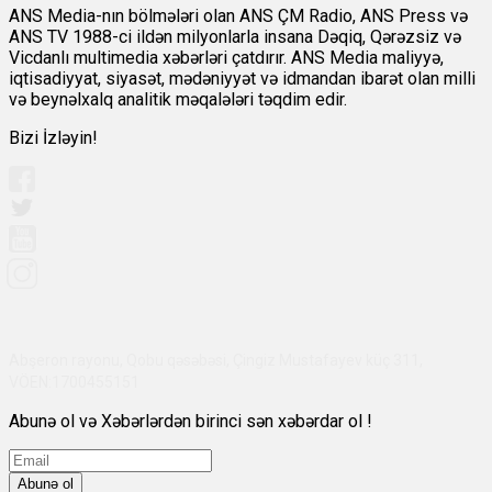
ANS Media-nın bölmələri olan ANS ÇM Radio, ANS Press və
ANS TV 1988-ci ildən milyonlarla insana Dəqiq, Qərəzsiz və
Vicdanlı multimedia xəbərləri çatdırır. ANS Media maliyyə,
iqtisadiyyat, siyasət, mədəniyyət və idmandan ibarət olan milli
və beynəlxalq analitik məqalələri təqdim edir.
Bizi İzləyin!
Abşeron rayonu, Qobu qəsəbəsi, Çingiz Mustafayev küç 311,
VÖEN:1700455151
Abunə ol və Xəbərlərdən birinci sən xəbərdar ol !
Abunə ol