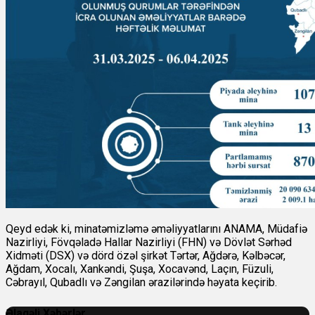
Qeyd edək ki, minatəmizləmə əməliyyatlarını ANAMA, Müdafiə
Nazirliyi, Fövqəladə Hallar Nazirliyi (FHN) və Dövlət Sərhəd
Xidməti (DSX) və dörd özəl şirkət Tərtər, Ağdərə, Kəlbəcər,
Ağdam, Xocalı, Xankəndi, Şuşa, Xocavənd, Laçın, Füzuli,
Cəbrayıl, Qubadlı və Zəngilan ərazilərində həyata keçirib.
Əlaqəli Xəbərlər