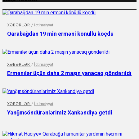
XƏBƏRLƏR
/
İctimaiyyət
Qarabağdan 19 min erməni könüllü köçdü
XƏBƏRLƏR
/
İctimaiyyət
Ermənilər üçün daha 2 maşın yanacaq göndərildi
XƏBƏRLƏR
/
İctimaiyyət
Yanğınsöndürənlərimiz Xankəndiyə getdi