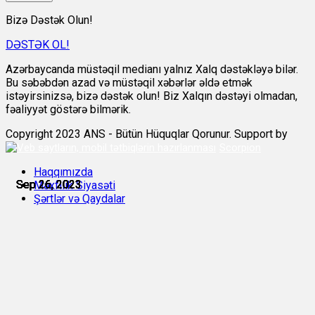
Bizə Dəstək Olun!
DƏSTƏK OL!
Azərbaycanda müstəqil medianı yalnız Xalq dəstəkləyə bilər.
Bu səbəbdən azad və müstəqil xəbərlər əldə etmək
istəyirsinizsə, bizə dəstək olun! Biz Xalqın dəstəyi olmadan,
fəaliyyət göstərə bilmərik.
Copyright 2023 ANS - Bütün Hüquqlar Qorunur. Support by
Scorpion
Haqqımızda
Sep 26, 2023
Sep 26, 2023
Sep 26, 2023
Sep 26, 2023
Sep 26, 2023
Sep 26, 2023
Məxfilik Siyasəti
Şərtlər və Qaydalar