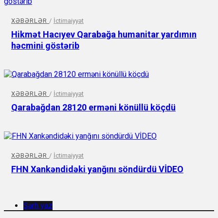
XƏBƏRLƏR
/
İctimaiyyət
Hikmət Hacıyev Qarabağa humanitar yardımın
həcmini göstərib
XƏBƏRLƏR
/
İctimaiyyət
Qarabağdan 28120 erməni könüllü köçdü
XƏBƏRLƏR
/
İctimaiyyət
FHN Xankəndidəki yanğını söndürdü VİDEO
Şərh yaz