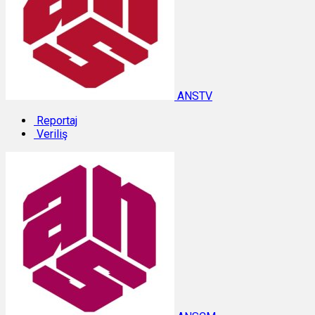
ANSTV
Reportaj
Veriliş