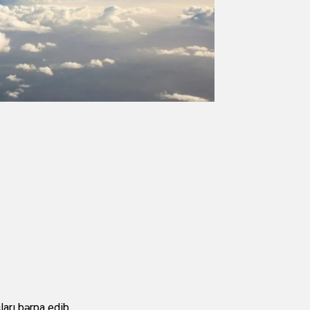
arı bərpa edib.