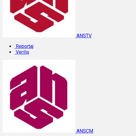
ANSTV
Reportaj
Veriliş
ANSÇM