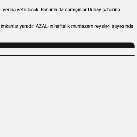
i yerinə yetiriləcək. Bununla da sərnişinlər Dubay şəhərinə
 imkanlar yaradır. AZAL-ın həftəlik müntəzəm reysləri sayəsində