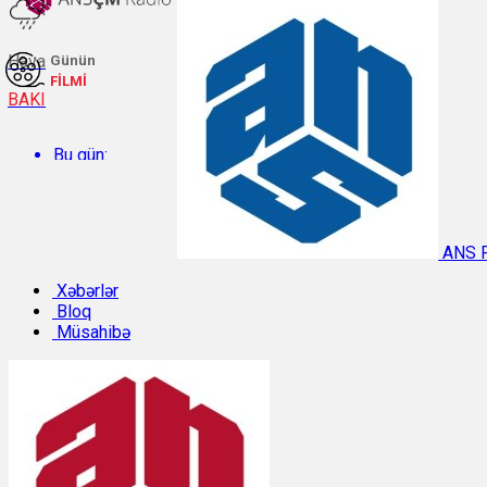
Hava
Günün
FİLMİ
BAKI
Bu gün:
Temperatur: 29.2°C. Rütubət: 48%.
ANS 
Sabah:
Xəbərlər
Bloq
Müsahibə
Temperatur: 31.1°C. Rütubət: 40%.