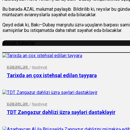
Bu barədə AZAL məlumat paylaşıb. Bildirilib ki, reyslər bu gündən
müntəzəm aviareyslərlə səyahət edə biləcəklər.
Qeyd edək ki, Bakı–Dubay marşrutu üzrə uçuşların bərpası sərni
sərnişinlər bu istiqamətdə daha rahat səyahət edə biləcəklər.
Əlaqəli Xəbərlər
XƏBƏRLƏR
/
Nəqliyyat
Tarixdə ən çox istehsal edilən təyyarə
XƏBƏRLƏR
/
Nəqliyyat
TDT Zəngəzur dəhlizi üzrə səyləri dəstəkləyir