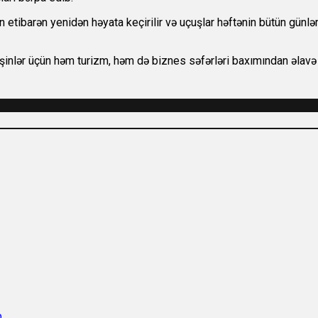
 etibarən yenidən həyata keçirilir və uçuşlar həftənin bütün günlər
şinlər üçün həm turizm, həm də biznes səfərləri baxımından əlavə