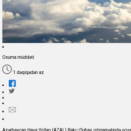
Oxuma müddəti:
1 dəqiqədən az
Azərbaycan Hava Yolları (AZAL) Bakı–Dubay istiqamətində uçuşl