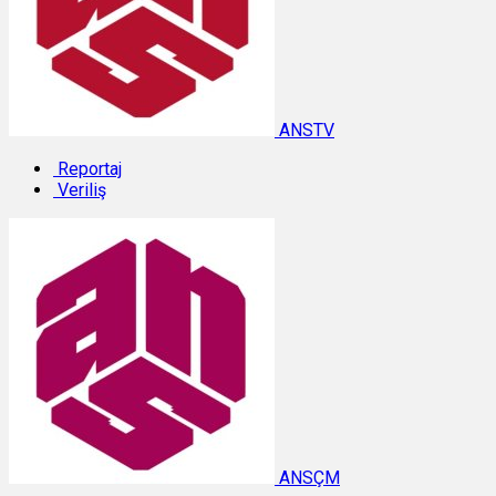
ANSTV
Reportaj
Veriliş
ANSÇM