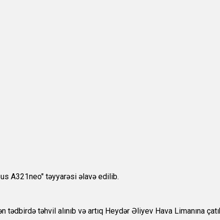
us A321neo" təyyarəsi əlavə edilib.
 tədbirdə təhvil alınıb və artıq Heydər Əliyev Hava Limanına çatı