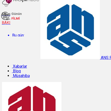
Hava
Günün
FİLMİ
BAKI
Bu gün:
Temperatur: 30.4°C. Rütubət: 47%.
ANS 
Sabah:
Xəbərlər
Bloq
Müsahibə
Temperatur: 29.9°C. Rütubət: 47%.