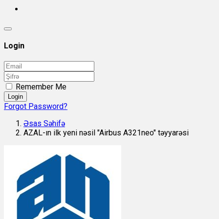
Login
Remember Me
Login
Forgot Password?
Əsas Səhifə
AZAL-ın ilk yeni nəsil "Airbus A321neo" təyyarəsi