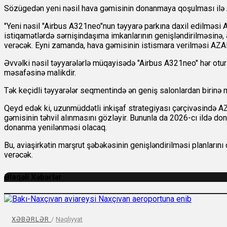
Sözügedən yeni nəsil hava gəmisinin donanmaya qoşulması ilə A
"Yeni nəsil "Airbus A321neo"nun təyyarə parkına daxil edilməsi
istiqamətlərdə sərnişindaşıma imkanlarının genişləndirilməsinə, 
verəcək. Eyni zamanda, hava gəmisinin istismara verilməsi AZAL-
Əvvəlki nəsil təyyarələrlə müqayisədə "Airbus A321neo" hər otu
məsafəsinə malikdir.
Tək keçidli təyyarələr seqmentində ən geniş salonlardan birinə 
Qeyd edək ki, uzunmüddətli inkişaf strategiyası çərçivəsində AZ
gəmisinin təhvil alınmasını gözləyir. Bununla da 2026-cı ildə don
donanma yenilənməsi olacaq.
Bu, aviaşirkətin marşrut şəbəkəsinin genişləndirilməsi planları
verəcək.
Əlaqəli Xəbərlər
XƏBƏRLƏR
/
Nəqliyyat