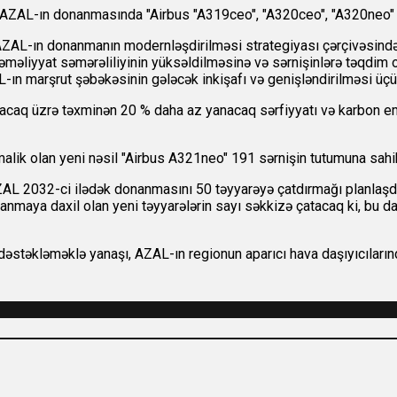
ZAL-ın donanmasında "Airbus "A319ceo", "A320ceo", "A320neo" və 
 AZAL-ın donanmanın modernləşdirilməsi strategiyası çərçivəsində
əməliyyat səmərəliliyinin yüksəldilməsinə və sərnişinlərə təqdim 
ın marşrut şəbəkəsinin gələcək inkişafı və genişləndirilməsi üçün
racaq üzrə təxminən
20 % daha az yanacaq sərfiyyatı və karbon e
malik olan yeni nəsil "Airbus A321neo" 191 sərnişin tutumuna sahib
AL 2032-ci ilədək donanmasını 50 təyyarəyə çatdırmağı planlaşdırı
anmaya daxil olan yeni təyyarələrin sayı səkkizə çatacaq ki, bu da 
nı dəstəkləməklə yanaşı, AZAL-ın regionun aparıcı hava daşıyıcıl