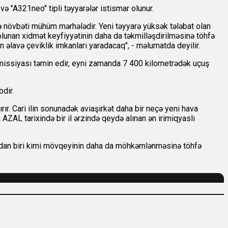
"A321neo" tipli təyyarələr istismar olunur.
 növbəti mühüm mərhələdir. Yeni təyyarə yüksək tələbat olan
olunan xidmət keyfiyyətinin daha da təkmilləşdirilməsinə töhfə
 əlavə çeviklik imkanları yaradacaq", - məlumatda deyilir.
missiyası təmin edir, eyni zamanda 7 400 kilometrədək uçuş
dir.
r. Cari ilin sonunadək aviaşirkət daha bir neçə yeni hava
AZAL tarixində bir il ərzində qeydə alınan ən irimiqyaslı
arından biri kimi mövqeyinin daha da möhkəmlənməsinə töhfə