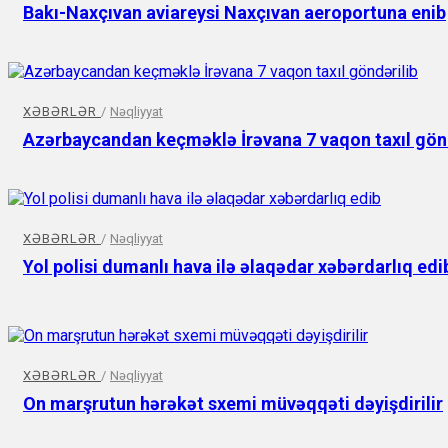
Bakı-Naxçıvan aviareysi Naxçıvan aeroportuna enib
XƏBƏRLƏR
/
Nəqliyyat
Azərbaycandan keçməklə İrəvana 7 vaqon taxıl gönd
XƏBƏRLƏR
/
Nəqliyyat
Yol polisi dumanlı hava ilə əlaqədar xəbərdarlıq edi
XƏBƏRLƏR
/
Nəqliyyat
On marşrutun hərəkət sxemi müvəqqəti dəyişdirilir