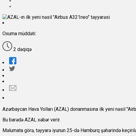
Oxuma müddəti:
2 dəqiqə
Azərbaycan Hava Yolları (AZAL) donanmasına ilk yeni nəsil "Airb
Bu barədə AZAL xəbər verir.
Məlumata görə, təyyarə iyunun 25-də Hamburq şəhərində keçirilən