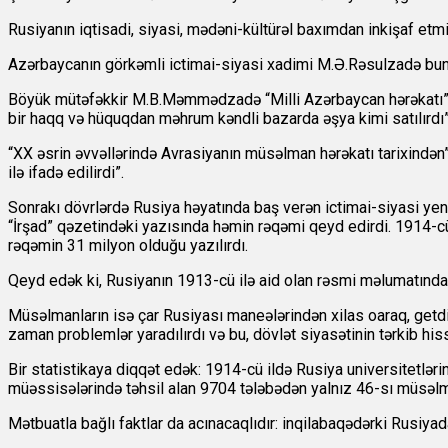
Rusiyanın iqtisadi, siyasi, mədəni-kültürəl baxımdan inkişaf etmi
Azərbaycanın görkəmli ictimai-siyasi xadimi M.Ə.Rəsulzadə bun
Böyük mütəfəkkir M.B.Məmmədzadə “Milli Azərbaycan hərəkatı” ki
bir haqq və hüquqdan məhrum kəndli bazarda əşya kimi satılırdı”
“XX əsrin əvvəllərində Avrasiyanın müsəlman hərəkatı tarixindən”
ilə ifadə edilirdi”.
Sonrakı dövrlərdə Rusiya həyatında baş verən ictimai-siyasi yeni
“İrşad” qəzetindəki yazısında həmin rəqəmi qeyd edirdi. 1914-cü 
rəqəmin 31 milyon olduğu yazılırdı.
Qeyd edək ki, Rusiyanın 1913-cü ilə aid olan rəsmi məlumatında m
Müsəlmanların isə çar Rusiyası maneələrindən xilas oaraq, getd
zaman problemlər yaradılırdı və bu, dövlət siyasətinin tərkib his
Bir statistikaya diqqət edək: 1914-cü ildə Rusiya universitetləri
müəssisələrində təhsil alan 9704 tələbədən yalnız 46-sı müsəlm
Mətbuatla bağlı faktlar da acınacaqlıdır: inqilabaqədərki Rusiy