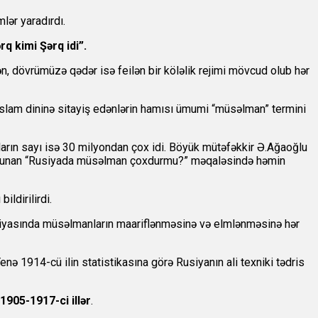
lər yaradırdı.
q kimi Şərq idi”.
 dövrümüzə qədər isə feilən bir köləlik rejimi mövcud olub hər
 İslam dininə sitayiş edənlərin hamısı ümumi “müsəlman” termini
nların sayı isə 30 milyondan çox idi. Böyük mütəfəkkir Ə.Ağaoğlu
lunan “Rusiyada müsəlman çoxdurmu?” məqaləsində həmin
ldirilirdi.
Rusiyasında müsəlmanların maariflənməsinə və elmlənməsinə hər
nə 1914-cü ilin statistikasına görə Rusiyanın ali texniki tədris
 1905-1917-ci illər
.