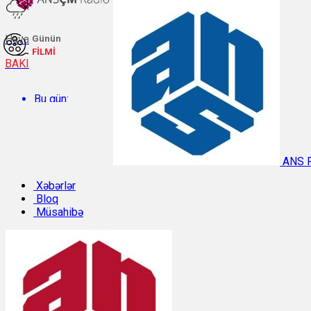
Hava
Günün
FİLMİ
BAKI
Bu gün:
Temperatur: 27.1°C. Rütubət: 58%.
ANS 
Sabah:
Xəbərlər
Bloq
Müsahibə
Temperatur: 28.4°C. Rütubət: 57%.