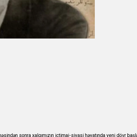
məsindən sonra xalqımızın ictimai-siyasi həyatında yeni dövr başl