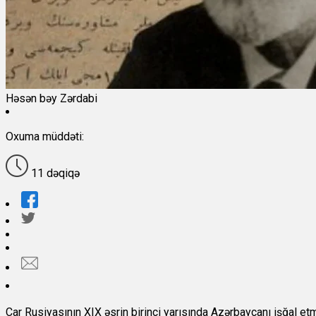
Həsən bəy Zərdabi
Oxuma müddəti:
11 dəqiqə
Çar Rusiyasının XIX əsrin birinci yarısında Azərbaycanı işğal et