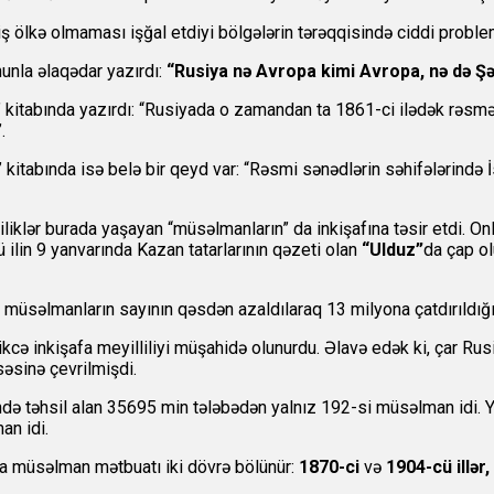
ş ölkə olmaması işğal etdiyi bölgələrin tərəqqisində ciddi problem
unla əlaqədar yazırdı:
“Rusiya nə Avropa kimi Avropa, nə də Şər
tabında yazırdı: “Rusiyada o zamandan ta 1861-ci ilədək rəsmən,
.
 kitabında isə belə bir qeyd var: “Rəsmi sənədlərin səhifələrində
liklər burada yaşayan “müsəlmanların” da inkişafına təsir etdi. O
ilin 9 yanvarında Kazan tatarlarının qəzeti olan
“Ulduz”
da çap o
üsəlmanların sayının qəsdən azaldılaraq 13 milyona çatdırıldığı bi
ikcə inkişafa meyilliliyi müşahidə olunurdu. Əlavə edək ki, çar 
səsinə çevrilmişdi.
ndə təhsil alan 35695 min tələbədən yalnız 192-si müsəlman idi. Ye
an idi.
ada müsəlman mətbuatı iki dövrə bölünür:
1870-ci
və
1904-cü illər,