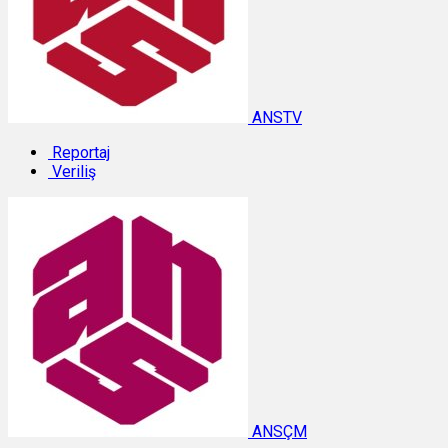
ANSTV
Reportaj
Veriliş
ANSÇM