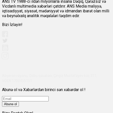
ANS TV 1988-ci ildən milyonlarla insana Dəqiq, Qərəzsiz və
Vicdanlı multimedia xəbərləri çatdırır. ANS Media maliyyə,
iqtisadiyyat, siyasət, mədəniyyət və idmandan ibarət olan milli
və beynəlxalq analitik məqalələri təqdim edir.
Bizi İzləyin!
Abşeron rayonu, Qobu qəsəbəsi, Çingiz Mustafayev küç 311,
VÖEN:1700455151
Abunə ol və Xəbərlərdən birinci sən xəbərdar ol !
Abunə ol