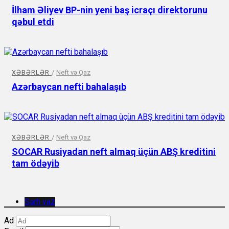
İlham Əliyev BP-nin yeni baş icraçı direktorunu
qəbul etdi
XƏBƏRLƏR
/
Neft və Qaz
Azərbaycan nefti bahalaşıb
XƏBƏRLƏR
/
Neft və Qaz
SOCAR Rusiyadan neft almaq üçün ABŞ kreditini
tam ödəyib
Şərh yaz
Ad