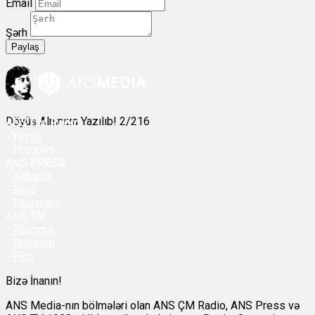
Email
Şərh
Paylaş
Döyüş Alnınıza Yazılıb! 2/216
ANS
ÇM Radio
-
Yayım
- Proqram
ANS
PRESS
-
Xəbərlər
-
Bloq
-
Müsahibə
ANS
TV
-
Reportaj
-
Proqram
-
Film
Bizə İnanın!
ANS Media-nın bölmələri olan ANS ÇM Radio, ANS Press və