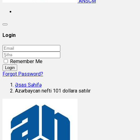
ANSÇM
Login
Remember Me
Login
Forgot Password?
Əsas Səhifə
Azərbaycan nefti 101 dollara satılır