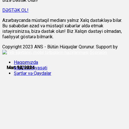
Bizə Dəstək Olun!
DƏSTƏK OL!
Azərbaycanda müstəqil medianı yalnız Xalq dəstəkləyə bilər.
Bu səbəbdən azad və müstəqil xəbərlər əldə etmək
istəyirsinizsə, bizə dəstək olun! Biz Xalqın dəstəyi olmadan,
fəaliyyət göstərə bilmərik.
Copyright 2023 ANS - Bütün Hüquqlar Qorunur. Support by
Scorpion
Haqqımızda
Mart 9, 2024
Mart 12, 2024
Mart 13, 2024
Mart 13, 2024
Mart 14, 2024
Mart 14, 2024
Məxfilik Siyasəti
Şərtlər və Qaydalar