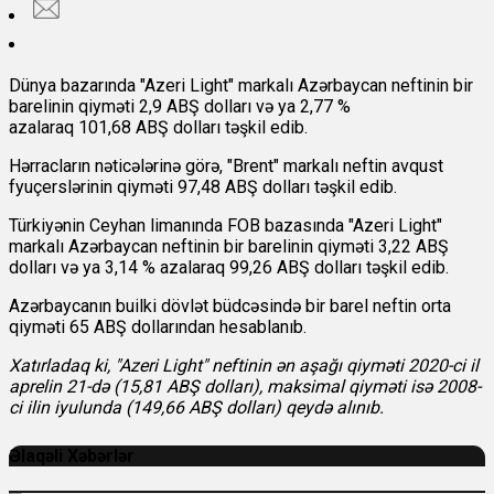
Dünya bazarında "Azeri Light" markalı Azərbaycan neftinin bir
barelinin qiyməti
2,9 ABŞ dolları və ya 2,77 %
azalaraq 101,68 ABŞ dolları təşkil edib.
Hərracların nəticələrinə görə, "Brent" markalı neftin avqust
fyuçerslərinin qiyməti 97,48 ABŞ dolları təşkil edib.
Türkiyənin Ceyhan limanında FOB bazasında "Azeri Light"
markalı Azərbaycan neftinin bir barelinin qiyməti 3,22 ABŞ
dolları və ya 3,14 % azalaraq 99,26 ABŞ dolları təşkil edib.
Azərbaycanın builki dövlət büdcəsində bir barel neftin orta
qiyməti 65 ABŞ dollarından hesablanıb.
Xatırladaq ki, "Azeri Light" neftinin ən aşağı qiyməti 2020-ci il
aprelin 21-də (15,81 ABŞ dolları), maksimal qiyməti isə 2008-
ci ilin iyulunda (149,66 ABŞ dolları) qeydə alınıb.
Əlaqəli Xəbərlər